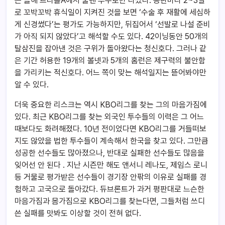
는 올해 트리플A에서 불펜 투수로만 나섰다. 등판마다 2~3일
로 꼬박꼬박 휴식일이 지켜진 것을 보면 ‘수술 후 재활에 세심하
게 신경썼다’는 평가도 가능하지만, 뒤집어서 ‘선발로 나설 준비
가 아직 되지 않았다’고 해석할 수도 있다. 42이닝동안 50개의
탈삼진을 잡아낸 것은 구위가 돌아왔다는 청신호다. 그러나 같
은 기간 허용한 19개의 볼넷과 5개의 홈런은 제구력의 불안함
을 가리키는 적신호다. 어느 쪽이 맞는 해석일지는 뜯어봐야만
알 수 있다.
더욱 중요한 리스크는 역시 KBO리그를 찾는 그의 마음가짐에
있다. 최근 KBO리그를 찾는 외국인 투수들의 이력은 그 어느
때보다도 화려해졌다. 10년 전이었다면 KBO리그를 거들떠보
지도 않았을 법한 투수들이 계속해서 한국을 찾고 있다. 그만큼
성공한 선수들도 많아졌으나, 반대로 실패한 선수들도 많음을
잊어선 안 된다 . 지난 시즌만 해도 앤서니 레나도, 제임스 로니
등 거물로 평가받은 선수들이 경기장 안팎의 이유로 실패를 경
험하고 고국으로 돌아갔다. 듀브론트가 과거 평판대로 느슨한
마음가짐과 몸가짐으로 KBO리그를 찾는다면, 그들처럼 쓰디
쓴 실패를 맛봐도 이상할 것이 전혀 없다.