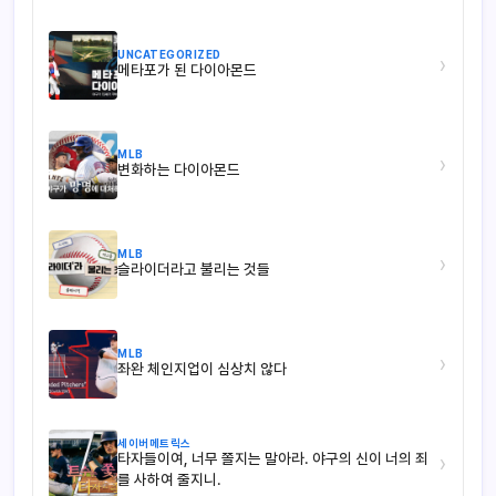
UNCATEGORIZED
›
메타포가 된 다이아몬드
MLB
›
변화하는 다이아몬드
MLB
›
슬라이더라고 불리는 것들
MLB
›
좌완 체인지업이 심상치 않다
세이버메트릭스
타자들이여, 너무 쫄지는 말아라. 야구의 신이 너의 죄
›
를 사하여 줄지니.