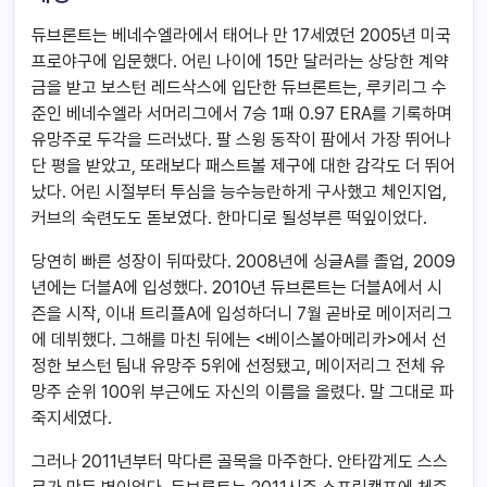
듀브론트는 베네수엘라에서 태어나 만 17세였던 2005년 미국
프로야구에 입문했다. 어린 나이에 15만 달러라는 상당한 계약
금을 받고 보스턴 레드삭스에 입단한 듀브론트는, 루키리그 수
준인 베네수엘라 서머리그에서 7승 1패 0.97 ERA를 기록하며
유망주로 두각을 드러냈다. 팔 스윙 동작이 팜에서 가장 뛰어나
단 평을 받았고, 또래보다 패스트볼 제구에 대한 감각도 더 뛰어
났다. 어린 시절부터 투심을 능수능란하게 구사했고 체인지업,
커브의 숙련도도 돋보였다. 한마디로 될성부른 떡잎이었다.
당연히 빠른 성장이 뒤따랐다. 2008년에 싱글A를 졸업, 2009
년에는 더블A에 입성했다. 2010년 듀브론트는 더블A에서 시
즌을 시작, 이내 트리플A에 입성하더니 7월 곧바로 메이저리그
에 데뷔했다. 그해를 마친 뒤에는 <베이스볼아메리카>에서 선
정한 보스턴 팀내 유망주 5위에 선정됐고, 메이저리그 전체 유
망주 순위 100위 부근에도 자신의 이름을 올렸다. 말 그대로 파
죽지세였다.
그러나 2011년부터 막다른 골목을 마주한다. 안타깝게도 스스