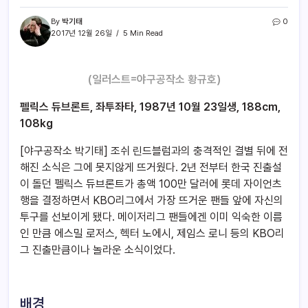
By
박기태
0
2017년 12월 26일
5 Min Read
(일러스트=야구공작소 황규호)
펠릭스 듀브론트, 좌투좌타, 1987년 10월 23일생, 188cm,
108kg
[야구공작소 박기태] 조쉬 린드블럼과의 충격적인 결별 뒤에 전
해진 소식은 그에 못지않게 뜨거웠다. 2년 전부터 한국 진출설
이 돌던 펠릭스 듀브론트가 총액 100만 달러에 롯데 자이언츠
행을 결정하면서 KBO리그에서 가장 뜨거운 팬들 앞에 자신의
투구를 선보이게 됐다. 메이저리그 팬들에겐 이미 익숙한 이름
인 만큼 에스밀 로저스, 헥터 노에시, 제임스 로니 등의 KBO리
그 진출만큼이나 놀라운 소식이었다.
배경