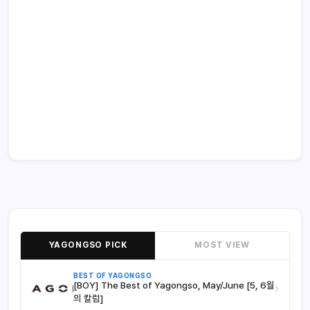
YAGONGSO PICK
MOST VIEW
BEST OF YAGONGSO
[BOY] The Best of Yagongso, May/June [5, 6월
›
의 칼럼]