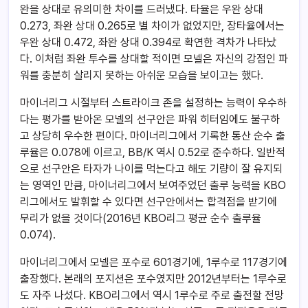
완을 상대로 유의미한 차이를 드러냈다. 타율은 우완 상대
0.273, 좌완 상대 0.265로 별 차이가 없었지만, 장타율에서는
우완 상대 0.472, 좌완 상대 0.394로 확연한 격차가 나타났
다. 이처럼 좌완 투수를 상대할 적이면 모넬은 자신의 강점인 파
워를 충분히 살리지 못하는 아쉬운 모습을 보이고는 했다.
마이너리그 시절부터 스트라이크 존을 설정하는 능력이 우수하
다는 평가를 받아온 모넬의 선구안은 파워 히터임에도 불구하
고 상당히 우수한 편이다. 마이너리그에서 기록한 통산 순수 출
루율은 0.078에 이르고, BB/K 역시 0.52로 준수하다. 일반적
으로 선구안은 타자가 나이를 먹는다고 해도 기량이 잘 유지되
는 영역인 만큼, 마이너리그에서 보여주었던 출루 능력을 KBO
리그에서도 발휘할 수 있다면 선구안에서는 합격점을 받기에
무리가 없을 것이다(2016년 KBO리그 평균 순수 출루율
0.074).
마이너리그에서 모넬은 포수로 601경기에, 1루수로 117경기에
출장했다. 본래의 포지션은 포수였지만 2012년부터는 1루수로
도 자주 나섰다. KBO리그에서 역시 1루수로 주로 출전할 전망