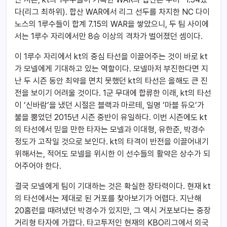
다(리그 최하위). 합산 WAR에서 리그 선두를 차지한 NC 다이
노스의 1루수들이 합계 7.15의 WAR을 쌓았으니, 두 팀 사이에
서는 1루수 자리에서만 8승 이상의 격차가 벌어졌던 셈이다.
이 1루수 자리에서 kt의 중심 타선을 이끌어주는 것이 바로 kt
가 모넬에게 기대하고 있는 역할이다. 모넬마저 부진한다면 지
난 두 시즌 동안 최약을 면치 못했던 kt의 타선은 올해도 큰 진
전을 보이기 어려울 것이다. 1군 무대에 합류한 이래, kt의 타선
이 ‘신바람’을 냈던 시절은 블랙과 마르테, 일명 ‘마블 듀오’가
불을 뿜었던 2015년 시즌 중반이 유일하다. 이번 시즌에도 kt
의 타선에서 믿을 만한 타자는 모넬과 이대형, 유한준, 박경수
정도가 고작일 것으로 보인다. kt의 타격이 반전을 이끌어내기
위해서는, 적어도 모넬을 위시한 이 선수들의 활약은 상수가 되
어주어야 한다.
결국 모넬에게 팀이 기대하는 것은 확실한 장타력이다. 현재 kt
의 타선에서는 제대로 된 거포를 찾아보기가 어렵다. 지난해
20홈런을 때려냈던 박경수가 있지만, 그 역시 거포보다는 중장
거리형 타자에 가깝다. 타고투저인 현재의 KBO리그에서 외국