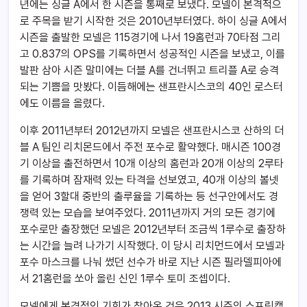
년에는 싱글 A에서 한 시즌을 통째로 보냈다. 모넬이 본격적으
로 주목을 받기 시작한 것은 2010년부터였다. 하이 싱글 A에서
시즌을 출발한 모넬은 115경기에 나서 19홈런과 70타점 그리
고 0.837의 OPS를 기록하면서 성공적인 시즌을 보냈고, 이를
발판 삼아 시즌 말미에는 더블 A를 건너뛰고 트리플 A로 승격
되는 기쁨을 맛봤다. 이듬해에는 샌프란시스코의 40인 로스터
에도 이름을 올렸다.
이후 2011년부터 2012년까지 모넬은 샌프란시스코 산하의 더
블 A 팀인 리치몬드에서 주전 포수로 활약했다. 매시즌 100경
기 이상을 출전하면서 10개 이상의 홈런과 20개 이상의 2루타
를 기록하며 잠재력 있는 타격을 선보였고, 40개 이상의 볼넷
을 얻어 3할대 중반의 출루율을 기록하는 등 선구안에서도 경
쟁력 있는 모습을 보여주었다. 2011년까지 거의 모든 경기에
포수로만 출장했던 모넬은 2012년부터 조금씩 1루수로 출장하
는 시간을 늘려 나가기 시작했다. 이 당시 리치먼드에서 모넬과
포수 마스크를 나눠 썼던 선수가 바로 지난 시즌 필라델피아에
서 21홈런을 쏘아 올린 신인 1루수 토미 조셉이다.
모넬에게 본격적인 기회가 찾아온 것은 2013 시즌의 스프링캠