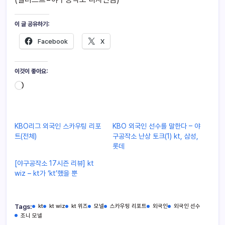
이 글 공유하기:
Facebook
X
이것이 좋아요:
KBO리그 외국인 스카우팅 리포
KBO 외국인 선수를 말한다 – 야
트(전체)
구공작소 난상 토크(1) kt, 삼성,
롯데
[야구공작소 17시즌 리뷰] kt
wiz – kt가 ‘kt’했을 뿐
Tags:
kt
kt wiz
kt 위즈
모넬
스카우팅 리포트
외국인
외국인 선수
조니 모넬