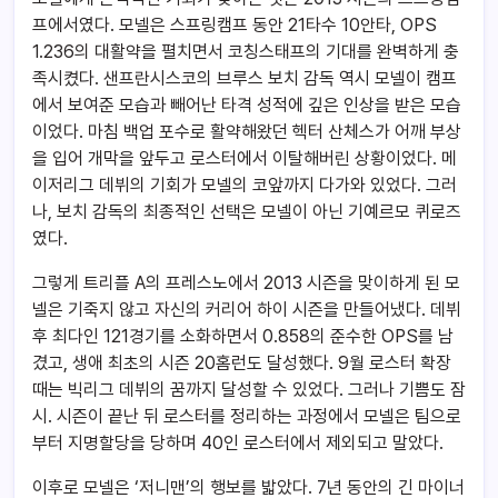
프에서였다. 모넬은 스프링캠프 동안 21타수 10안타, OPS
1.236의 대활약을 펼치면서 코칭스태프의 기대를 완벽하게 충
족시켰다. 샌프란시스코의 브루스 보치 감독 역시 모넬이 캠프
에서 보여준 모습과 빼어난 타격 성적에 깊은 인상을 받은 모습
이었다. 마침 백업 포수로 활약해왔던 헥터 산체스가 어깨 부상
을 입어 개막을 앞두고 로스터에서 이탈해버린 상황이었다. 메
이저리그 데뷔의 기회가 모넬의 코앞까지 다가와 있었다. 그러
나, 보치 감독의 최종적인 선택은 모넬이 아닌 기예르모 퀴로즈
였다.
그렇게 트리플 A의 프레스노에서 2013 시즌을 맞이하게 된 모
넬은 기죽지 않고 자신의 커리어 하이 시즌을 만들어냈다. 데뷔
후 최다인 121경기를 소화하면서 0.858의 준수한 OPS를 남
겼고, 생애 최초의 시즌 20홈런도 달성했다. 9월 로스터 확장
때는 빅리그 데뷔의 꿈까지 달성할 수 있었다. 그러나 기쁨도 잠
시. 시즌이 끝난 뒤 로스터를 정리하는 과정에서 모넬은 팀으로
부터 지명할당을 당하며 40인 로스터에서 제외되고 말았다.
이후로 모넬은 ‘저니맨’의 행보를 밟았다. 7년 동안의 긴 마이너