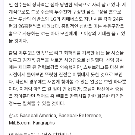
인 선수들의 장타력은 점차 당연한 덕목으로 자리 잡고 있다. 세
계적으로도 드문 수준의 투수친화 구장인 잠실구장을 홈으로
쓰는 두산의 에반스와 LG의 히메네스도 지난 시즌 각각 24홈
런과 26홈런씩을 때려냈다. 중립적인 성향을 띠는 수원구장을
홈으로 사용하는 kt는 아마 모넬에게 그 이상의 기대를 품고 있
을 것이다.
출범 이후 2년 연속으로 리그 최하위를 기록한 kt는 올 시즌을
앞두고 김진욱 감독을 새로운 사령탑으로 선임했다. 선임 당시
에는 제대로 된 전력보강을 약속했지만, 스토브리그를 마친 현
시점에서 돌아보면 뚜렷한 진전은 이뤄내지 못한 것으로 보인
다. 타선의 경우에도 새롭게 찾아볼 수 있는 얼굴은 모넬 하나뿐
이다. 이처럼 아직도 갈 길이 먼 kt지만, 모넬이 타선에서 중심
을 잡아준다면 적어도 홈 팬들을 만족시킬 만한 화끈한 타격전
정도는 펼쳐줄 수 있을 것이다.
참고: Baseball America, Baseball-Reference,
MiLB.com, Fangraphs
(일러스트=야구공작소 디자인팀)