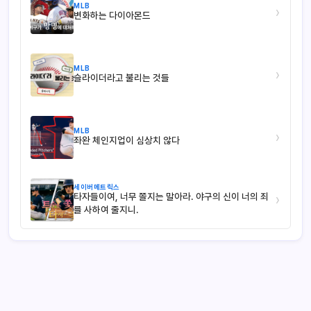
MLB
›
변화하는 다이아몬드
MLB
›
슬라이더라고 불리는 것들
MLB
›
좌완 체인지업이 심상치 않다
세이버메트릭스
타자들이여, 너무 쫄지는 말아라. 야구의 신이 너의 죄
›
를 사하여 줄지니.