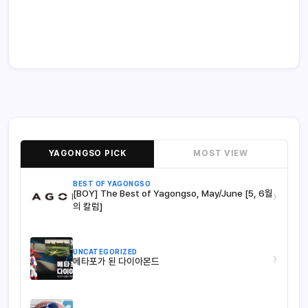
YAGONGSO PICK
MOST VIEW
BEST OF YAGONGSO
[BOY] The Best of Yagongso, May/June [5, 6월
›
의 칼럼]
UNCATEGORIZED
›
메타포가 된 다이아몬드