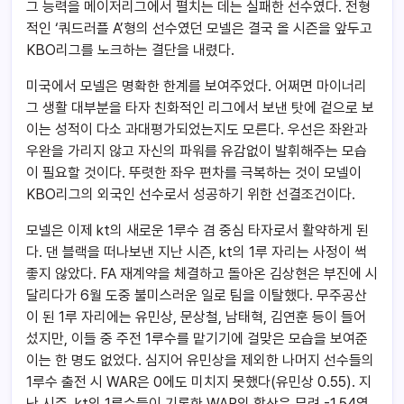
그 능력을 메이저리그에서 펼치는 데는 실패한 선수였다. 전형
적인 ‘쿼드러플 A’형의 선수였던 모넬은 결국 올 시즌을 앞두고
KBO리그를 노크하는 결단을 내렸다.
미국에서 모넬은 명확한 한계를 보여주었다. 어쩌면 마이너리
그 생활 대부분을 타자 친화적인 리그에서 보낸 탓에 겉으로 보
이는 성적이 다소 과대평가되었는지도 모른다. 우선은 좌완과
우완을 가리지 않고 자신의 파워를 유감없이 발휘해주는 모습
이 필요할 것이다. 뚜렷한 좌우 편차를 극복하는 것이 모넬이
KBO리그의 외국인 선수로서 성공하기 위한 선결조건이다.
모넬은 이제 kt의 새로운 1루수 겸 중심 타자로서 활약하게 된
다. 댄 블랙을 떠나보낸 지난 시즌, kt의 1루 자리는 사정이 썩
좋지 않았다. FA 재계약을 체결하고 돌아온 김상현은 부진에 시
달리다가 6월 도중 불미스러운 일로 팀을 이탈했다. 무주공산
이 된 1루 자리에는 유민상, 문상철, 남태혁, 김연훈 등이 들어
섰지만, 이들 중 주전 1루수를 맡기기에 걸맞은 모습을 보여준
이는 한 명도 없었다. 심지어 유민상을 제외한 나머지 선수들의
1루수 출전 시 WAR은 0에도 미치지 못했다(유민상 0.55). 지
난 시즌, kt의 1루수들이 기록한 WAR의 합산은 무려 -1.54였