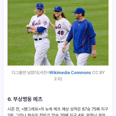
디그롬만 남았다(사진=
Wikimedia Commons
CC BY
2.0)
6. 부상병동 메츠
시즌 전, <팬그래프>의 뉴욕 메츠 예상 성적은 87승 75패 지구
2위. 그러나 현실은 전반기 31승 39패 지구 4위. 엄청난 격차