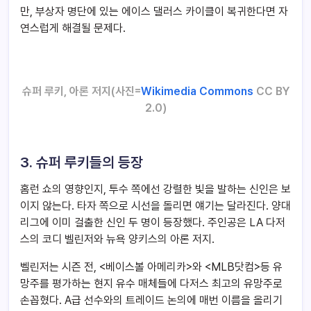
만, 부상자 명단에 있는 에이스 댈러스 카이클이 복귀한다면 자
연스럽게 해결될 문제다.
슈퍼 루키, 아론 저지(사진=
Wikimedia Commons
CC BY
2.0)
3. 슈퍼 루키들의 등장
홈런 쇼의 영향인지, 투수 쪽에선 강렬한 빛을 발하는 신인은 보
이지 않는다. 타자 쪽으로 시선을 돌리면 얘기는 달라진다. 양대
리그에 이미 걸출한 신인 두 명이 등장했다. 주인공은 LA 다저
스의 코디 벨린저와 뉴욕 양키스의 아론 저지.
벨린저는 시즌 전, <베이스볼 아메리카>와 <MLB닷컴>등 유
망주를 평가하는 현지 유수 매체들에 다저스 최고의 유망주로
손꼽혔다. A급 선수와의 트레이드 논의에 매번 이름을 올리기