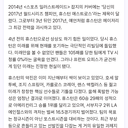
2014년 <스포츠 일러스트레이드> 잡지의 커버에는 ‘당신의
2017년 월드시리즈 챔피언, 휴스턴 애스트로스’라는 제목이 달
렸다. 그로부터 3년 뒤인 2017년, 예언처럼 휴스턴은 메이저리
그 최강 전력을 과시하고 있다.
4년 전의 휴스턴으로선 상상도 하기 힘든 일이었다. 당시 휴스
턴은 미래를 위해 현재를 포기하는 극단적인 리빌딩에 돌입했
다. 미래만을 볼 수 없었던 팬들은 105패를 당한 팀에게 TV 시
청률 0%라는 굴욕을 안겼다. 그러나 프런트 오피스가 굳건하
게 믿던 미래는 진정한 현실이 됐다.
휴스턴의 약진은 이미 지난해부터 싹이 보이고 있었다. 호세 알
투베, 조지 스프링어, 카를로스 코레아, 랜스 맥컬러스 등 젊고
미래가 창창한 핵심 선수들로 기틀을 다졌다. 올해 폭발한 가능
성은 엄청난 결과로 이어졌다. 휴스턴은 60승 29패의 성적으
로 아메리칸리그 승률 1위를 달리고 있으며, 서부지구 2위 LA
에인절스와의 격차는 벌써 16.5경기까지 벌어졌다. 팀의 목표
는 정규시즌이 아닌 포스트시즌을 대비하는 것이다. 최근 부상
등으로 흔들리고 있는 선발진을 다잡는 게 거의 유일한 과제지