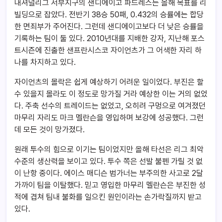
내셔널리그 서부지구의 샌디에이고 파드레스는 올해 목표를 리
빌딩으로 잡았다. 전반기 38승 50패, 0.432의 승률에는 합당
한 면죄부가 주어진다. 그런데 샌디에이고보다 더 낮은 승률을
기록하는 팀이 둘 있다. 2010년대를 지배한 강자, 지난해 포스
트시즌에 진출한 샌프란시스코 자이언츠가 그 어색한 자리 하
나를 차지하고 있다.
자이언츠의 몰락은 쉽게 예상하기 어려운 일이었다. 부진은 할
수 있을지 몰라도 이 정도로 망가질 거라 예상한 이는 거의 없었
다. 주축 선수의 트레이드는 없었고, 오히려 구멍으로 여겨졌던
마무리 자리도 마크 멜란슨을 영입하며 보강에 성공했다. 그런
데 모든 것이 망가졌다.
원래 투수의 힘으로 이기는 팀이었지만 올해 타선은 리그 최악
수준의 생산력을 보이고 있다. 투수 쪽은 선발 불펜 가릴 것 없
이 난항 중이다. 에이스 매디슨 범가너는 부주의한 사고로 2달
가까이 팀을 이탈했다. 믿고 영입한 마무리 멜란슨은 부진한 성
적에 겹쳐 팀내 불화를 일으킨 원인이라는 손가락질까지 받고
있다.