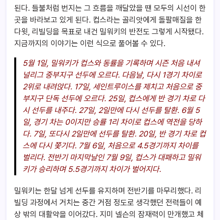
된다. 들불처럼 번지는 그 흐름을 깨달았을 땐 모두의 시선이 한
곳을 바라보고 있게 된다. 컵스라는 골리앗에게 돌팔매질을 한
다윗, 리빌딩을 목표로 내건 밀워키의 반전도 그렇게 시작됐다.
지금까지의 이야기는 이런 식으로 풀어볼 수 있다.
5월 1일, 밀워키가 컵스와 동률을 기록하며 시즌 처음 내셔
널리그 중부지구 선두에 오르다. 다음날, 다시 1경기 차이로
2위로 내려앉다. 17일, 세인트루이스를 제치고 처음으로 중
부지구 단독 선두에 오르다. 25일, 컵스에게 반 경기 차로 다
시 선두를 내주다. 27일, 2일만에 다시 선두를 탈환. 6월 5
일, 경기 차는 0이지만 승률 1리 차이로 컵스에 역전을 당하
다. 7일, 또다시 2일만에 선두를 탈환. 20일, 반 경기 차로 컵
스에 다시 쫓기다. 7월 6일, 처음으로 4.5경기까지 차이를
벌리다. 전반기 마지막날인 7월 9일, 컵스가 대패하고 밀워
키가 승리하며 5.5경기까지 차이가 벌어지다.
밀워키는 한달 넘게 선두를 유지하며 전반기를 마무리했다. 리
빌딩 과정에서 거치는 중간 거점 정도로 생각했던 전력들이 예
상 밖의 대활약을 이어갔다. 지미 넬슨의 잠재력이 만개했고 체