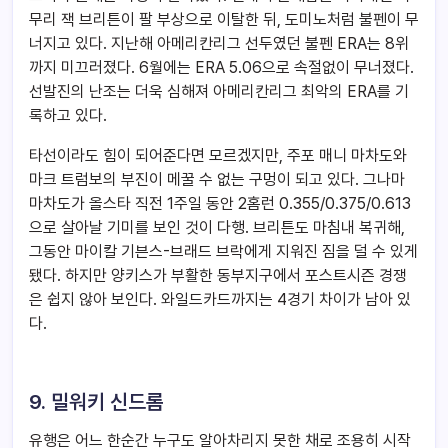
무리 잭 브리튼이 팔 부상으로 이탈한 뒤, 도미노처럼 불펜이 무
너지고 있다. 지난해 아메리칸리그 선두였던 불펜 ERA는 8위
까지 미끄러졌다. 6월에는 ERA 5.06으로 속절없이 무너졌다.
선발진의 난조는 더욱 심해져 아메리칸리그 최악의 ERA를 기
록하고 있다.
타선이라도 힘이 되어준다면 모르겠지만, 주포 매니 마차도와
마크 트럼보의 부진이 메꿀 수 없는 구멍이 되고 있다. 그나마
마차도가 올스타 직전 1주일 동안 2홈런 0.355/0.375/0.613
으로 살아날 기미를 보인 것이 다행. 브리튼도 마침내 복귀해,
그동안 마이칼 기븐스-브래드 브락에게 지워진 짐을 덜 수 있게
됐다. 하지만 양키스가 부활한 동부지구에서 포스트시즌 경쟁
은 쉽지 않아 보인다. 와일드카드까지는 4경기 차이가 남아 있
다.
9. 밀워키 신드롬
유행은 어느 한순간 누구도 알아차리지 못한 채로 조용히 시작