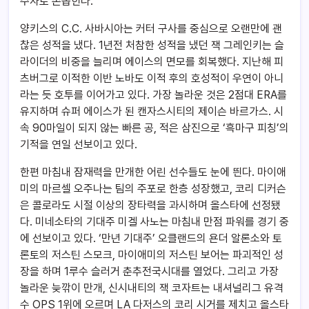
주자로 손꼽힌다.
양키스의 C.C. 사바시아는 커터 구사를 중심으로 오랜만에 괜
찮은 성적을 냈다. 1년전 처참한 성적을 냈던 잭 그레인키는 슬
라이더의 비중을 늘리며 에이스의 면모를 회복했다. 지난해 피
츠버그로 이적한 이반 노바도 이적 후의 호성적이 우연이 아니
라는 듯 호투를 이어가고 있다. 가장 놀라운 것은 2점대 ERA를
유지하며 슈퍼 에이스가 된 캔자스시티의 제이슨 바르가스. 시
속 90마일이 되지 않는 빠른 공, 적은 삼진으로 ‘흑마구 피칭’의
기적을 연일 선보이고 있다.
한편 마침내 잠재력을 만개한 어린 선수들도 눈에 띈다. 마이애
미의 마르셀 오주나는 팀의 주포로 한층 성장했고, 코리 디커슨
은 콜로라도 시절 이상의 장타력을 과시하며 올스타에 선정됐
다. 미네소타의 기대주 미겔 사노는 마침내 만점 파워를 경기 중
에 선보이고 있다. ‘만년 기대주’ 오클랜드의 욘더 알론소와 토
론토의 저스틴 스모크, 마이애미의 저스틴 보어는 파괴적인 성
장을 하며 1루수 슬러거 춘추전국시대를 열었다. 그리고 가장
놀라운 늦깎이 만개, 신시내티의 잭 코자트는 내셔널리그 유격
수 OPS 1위에 오르며 LA 다저스의 코리 시거를 제치고 올스타