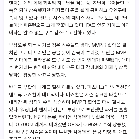
랜더는 데뷔 이래 최악의 제구난을 겪는 중. 지난해 끌어올린 구
속은 되려 상승했지만 타자들이 공을 쉽게 공략하고 유인구에
속지 않고 있다. 샌프란시스코의 에이스 자니 쿠에토도 제구난,
늘어난 피홈런으로 크게 혼쭐나고 있다. FA를 앞둔 제이크 아리
에타는 알 수 없는 구속 감소로 고전하고 있다.
부상으로 힘든 시기를 겪은 선수들도 많다. MVP급 활약을 펼
치던 프레디 프리먼은 공을 맞아 손목이 부러졌고, 단골 MVP
후보 마이크 트라웃은 도루 시도 중 엄지 인대가 파열됐다. 매디
슨 범가너는 휴일에 산악 바이크를 타다 갈비뼈와 어깨 부상을
당하는 황당한 사고를 당했다.
반대로 부활의 나래를 펼친 이들도 있다. 피츠버그의 ‘해적선장’
앤드류 매커친이 대표적이다. 매커친은 시즌 중 6번 타순으로
내려간 뒤 성적이 수직 상승하며 MVP급 활약을 다시 펼치고
있다. 워싱턴의 앤서니 렌던도 부상으로 부진했던 과거를 훌훌
털어버렸다. 렌던의 동료, 라이언 짐머맨의 부활은 더욱 극적이
다. 0.700 아래까지 내려갔던 OPS가 0.969로 수직 상승했
다. 타구 발사각을 높이며 부활한 짐머맨은 ‘뜬공 혁명’의 대표