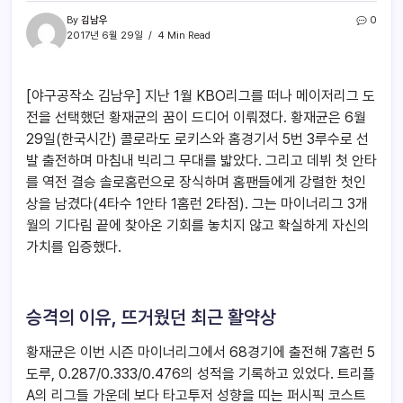
By
김남우
0
2017년 6월 29일
4 Min Read
[야구공작소 김남우] 지난 1월 KBO리그를 떠나 메이저리그 도
전을 선택했던 황재균의 꿈이 드디어 이뤄졌다. 황재균은 6월
29일(한국시간) 콜로라도 로키스와 홈경기서 5번 3루수로 선
발 출전하며 마침내 빅리그 무대를 밟았다. 그리고 데뷔 첫 안타
를 역전 결승 솔로홈런으로 장식하며 홈팬들에게 강렬한 첫인
상을 남겼다(4타수 1안타 1홈런 2타점). 그는 마이너리그 3개
월의 기다림 끝에 찾아온 기회를 놓치지 않고 확실하게 자신의
가치를 입증했다.
승격의 이유, 뜨거웠던 최근 활약상
황재균은 이번 시즌 마이너리그에서 68경기에 출전해 7홈런 5
도루, 0.287/0.333/0.476의 성적을 기록하고 있었다. 트리플
A의 리그들 가운데 보다 타고투저 성향을 띠는 퍼시픽 코스트