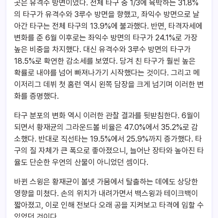
곳은 유격수 방면이었다. 전체 타구 중 1/3에 육박하는 31.8%
의 타구가 유격수와 3루수 방면을 향했고, 좌익수 방면으로 날
아간 타구는 전체 타구의 13.9%에 불과했다. 반면, 타격자세에
변화를 준 6월 이후로는 좌익수 방면의 타구가 24.1%로 가장
높은 비중을 차지했다. 대신 유격수와 3루수 방면의 타구가
18.5%로 확연한 감소세를 보였다. 당겨 친 타구가 훨씬 높은
확률로 내야를 넘어 빠져나가기 시작했다는 것이다. 그리고 메
이저리그 데뷔 첫 홈런 역시 왼쪽 담장을 크게 넘기며 이러한 변
화를 증명했다.
타구 분포의 변화 역시 이러한 관찰 결과를 뒷받침한다. 6월이
되면서 황재균의 그라운드볼 비율은 47.0%에서 35.2%로 감
소했다. 반대로 직선타는 19.5%에서 25.9%까지 증가했다. 타
구의 질 자체가 큰 폭으로 좋아졌으니, 늘어난 장타와 높아진 타
율도 단순한 우연의 산물이 아니었던 셈이다.
바뀐 스윙은 황재균이 볼넷 가뭄에서 탈출하는 데에도 상당한
영향을 미쳤다. 손의 위치가 내려가면서 백스윙과 테이크백이
짧아졌고, 이로 인해 전보다 오래 공을 지켜보고 타격에 임할 수
있었던 것이다.