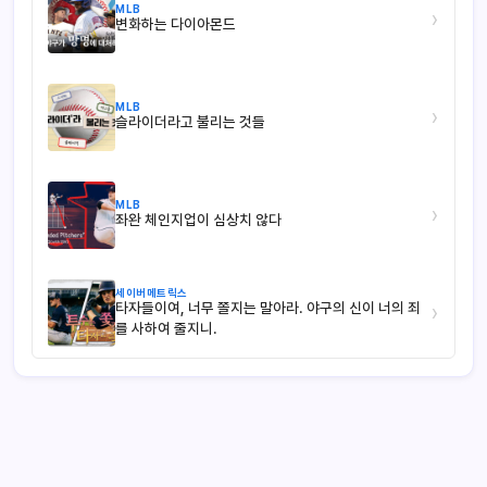
MLB
›
변화하는 다이아몬드
MLB
›
슬라이더라고 불리는 것들
MLB
›
좌완 체인지업이 심상치 않다
세이버메트릭스
타자들이여, 너무 쫄지는 말아라. 야구의 신이 너의 죄
›
를 사하여 줄지니.