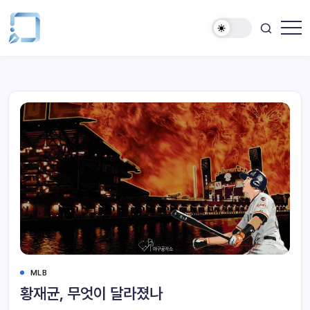
MLB
황재균, 무엇이 달라졌나