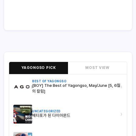
YAGONGSO PICK
MOST VIEW
BEST OF YAGONGSO
[BOY] The Best of Yagongso, May/June [5, 6월
›
의 칼럼]
UNCATEGORIZED
›
메타포가 된 다이아몬드