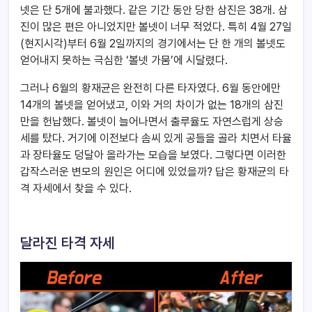
넷은 단 5개에 불과했다. 같은 기간 동안 당한 삼진은 38개. 삼
진이 많은 편은 아니었지만 볼넷이 너무 적었다. 특히 4월 27일
(현지시각)부터 6월 2일까지의 경기에서는 단 한 개의 볼넷도
얻어내지 못하는 극심한 ‘볼넷 가뭄’에 시달렸다.
그러나 6월의 황재균은 완전히 다른 타자였다. 6월 동안에만
14개의 볼넷을 얻어냈고, 이와 거의 차이가 없는 18개의 삼진
만을 헌납했다. 볼넷이 늘어나면서 출루율도 자연스럽게 상승
세를 탔다. 거기에 이전보다 솜씨 있게 공들을 골라 치면서 타율
과 장타율도 덩달아 올라가는 모습을 보였다. 그렇다면 이러한
갑작스러운 변모의 원인은 어디에 있었을까? 답은 황재균의 타
격 자세에서 찾을 수 있다.
달라진 타격 자세