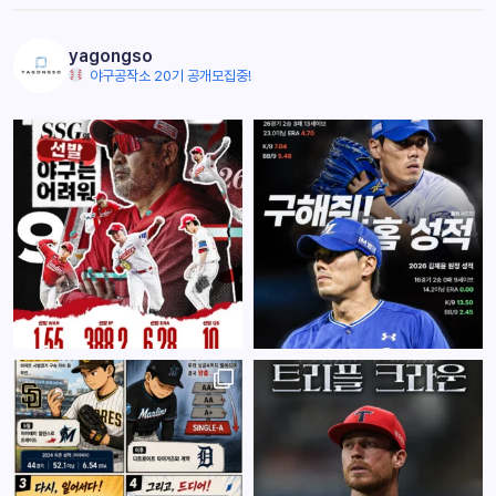
yagongso
야구공작소 20기 공개모집중!