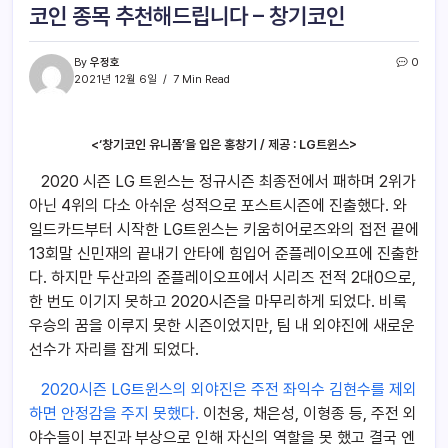
코인 종목 추천해드립니다 – 창기코인
By
우정호
0
2021년 12월 6일
7 Min Read
<‘창기코인 유니폼’을 입은 홍창기 / 제공 : LG트윈스>
2020 시즌 LG 트윈스는 정규시즌 최종전에서 패하며 2위가
아닌 4위의 다소 아쉬운 성적으로 포스트시즌에 진출했다. 와
일드카드부터 시작한 LG트윈스는 키움히어로즈와의 접전 끝에
13회말 신민재의 끝내기 안타에 힘입어 준플레이오프에 진출한
다. 하지만 두산과의 준플레이오프에서 시리즈 전적 2대0으로,
한 번도 이기지 못하고 2020시즌을 마무리하게 되었다. 비록
우승의 꿈을 이루지 못한 시즌이었지만, 팀 내 외야진에 새로운
선수가 자리를 잡게 되었다.
2020시즌 LG트윈스의 외야진은 주전 좌익수 김현수를 제외
하면 안정감을 주지 못했다.
이천웅, 채은성, 이형종 등, 주전 외
야수들이 부진과 부상으로 인해 자신의 역할을 못 했고 결국 엔