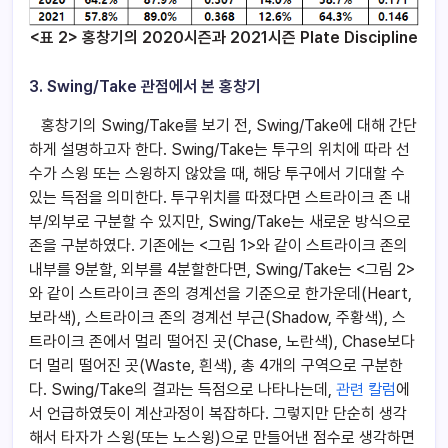
<표 2> 홍창기의
2020시즌과 2021시즌
Plate Discipline
3. Swing/Take 관점에서 본 홍창기
홍창기의 Swing/Take를 보기 전, Swing/Take에 대해 간단
하게 설명하고자 한다. Swing/Take는 투구의 위치에 따라 선
수가 스윙 또는 스윙하지 않았을 때, 해당 투구에서 기대할 수
있는 득점을 의미한다. 투구위치를 따졌다면 스트라이크 존 내
부/외부로 구분할 수 있지만, Swing/Take는 새로운 방식으로
존을 구분하였다. 기존에는 <그림 1>와 같이 스트라이크 존의
내부를 9분할, 외부를 4분할한다면, Swing/Take는 <그림 2>
와 같이 스트라이크 존의 경계선을 기준으로 한가운데(Heart,
보라색), 스트라이크 존의 경계선 부근(Shadow, 주황색), 스
트라이크 존에서 멀리 떨어진 곳(Chase, 노란색), Chase보다
더 멀리 떨어진 곳(Waste, 흰색), 총 4개의 구역으로 구분한
다. Swing/Take의 결과는 득점으로 나타나는데,
관련 칼럼
에
서 언급하였듯이 계산과정이 복잡하다. 그렇지만 단순히 생각
해서 타자가 스윙(또는 노스윙)으로 만들어낸 점수로 생각하면