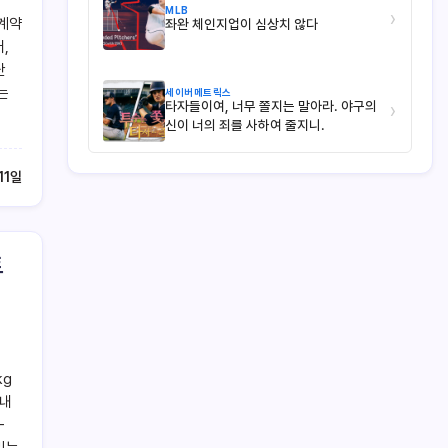
MLB
›
 계약
좌완 체인지업이 심상치 않다
,
난
는
세이버메트릭스
타자들이여, 너무 쫄지는 말아라. 야구의
›
신이 너의 죄를 사하여 줄지니.
11일
트
kg
 내
–
리는