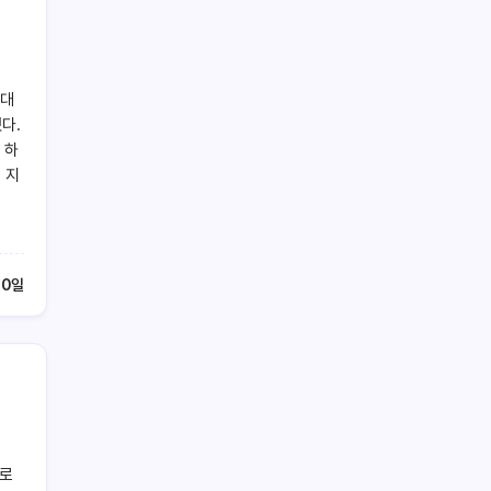
기대
다.
 하
 지
30일
지로