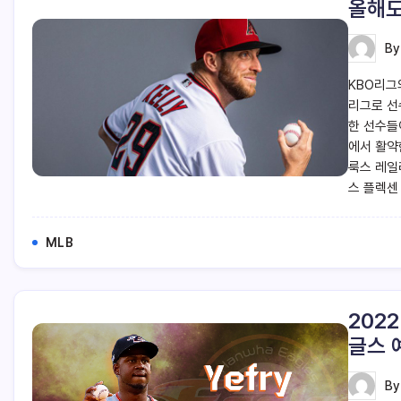
올해도
B
KBO리그
리그로 선
한 선수들
에서 활약
룩스 레일
스 플렉센
MLB
202
글스 
B