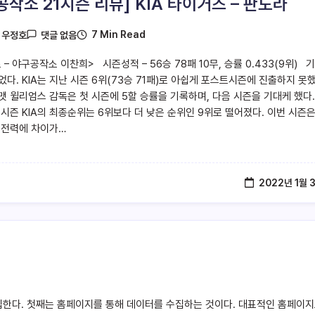
공작소 21시즌 리뷰] KIA 타이거즈 – 판도라
7 Min Read
y
우정호
댓글 없음
– 야구공작소 이찬희> 시즌성적 – 56승 78패 10무, 승률 0.433(9위) 
었다. KIA는 지난 시즌 6위(73승 71패)로 아쉽게 포스트시즌에 진출하지 못했
맷 윌리엄스 감독은 첫 시즌에 5할 승률을 기록하며, 다음 시즌을 기대케 했다.
 시즌 KIA의 최종순위는 6위보다 더 낮은 순위인 9위로 떨어졌다. 이번 시즌은
 전력에 차이가…
2022년 1월 
집한다. 첫째는 홈페이지를 통해 데이터를 수집하는 것이다. 대표적인 홈페이