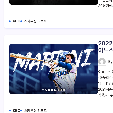
30경기에
KBO
스카우팅 리포트
202
이노스
B
이름 : 닉 
(좌투좌타)
약금 11만
2021시
작했다. 
KBO
스카우팅 리포트