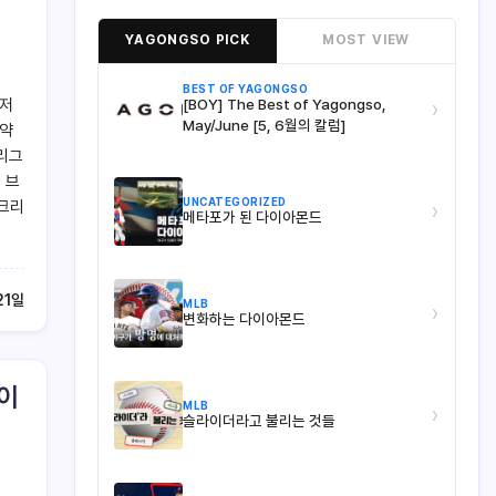
YAGONGSO PICK
MOST VIEW
BEST OF YAGONGSO
이저
[BOY] The Best of Yagongso,
›
May/June [5, 6월의 칼럼]
활약
리그
 브
UNCATEGORIZED
 크리
›
메타포가 된 다이아몬드
21일
MLB
›
변화하는 다이아몬드
 이
MLB
›
슬라이더라고 불리는 것들