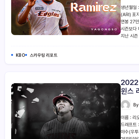
생년월일 :
(ARI) 
연봉 27
시즌보다 
지난 시즌
KBO
스카우팅 리포트
202
윈스 
B
이름 : 리오
드래프트 :
야수(우투좌
25만달러