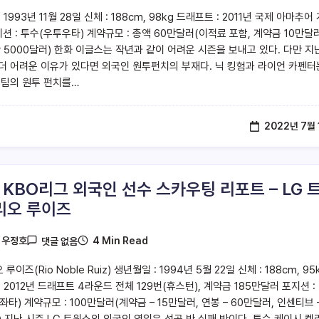
 1993년 11월 28일 신체 : 188cm, 98kg 드래프트 : 2011년 국제 아마추어
포지션 : 투수(우투우타) 계약규모 : 총액 60만달러(이적료 포함, 계약금 10만달러
만 5000달러) 한화 이글스는 작년과 같이 어려운 시즌을 보내고 있다. 다만 지
더 어려운 이유가 있다면 외국인 원투펀치의 부재다. 닉 킹험과 라이언 카펜터
 팀의 원투 펀치를…
2022년 7월 
2 KBO리그 외국인 선수 스카우팅 리포트 – LG 
리오 루이즈
4 Min Read
y
우정호
댓글 없음
 루이즈(Rio Noble Ruiz) 생년월일 : 1994년 5월 22일 신체 : 188cm, 95
 2012년 드래프트 4라운드 전체 129번(휴스턴), 계약금 185만달러 포지션 :
타) 계약규모 : 100만달러(계약금 – 15만달러, 연봉 – 60만달러, 인센티브 
) 지난 시즌 LG 트윈스의 외국인 영입은 성공 반 실패 반이다. 투수 케이시 켈