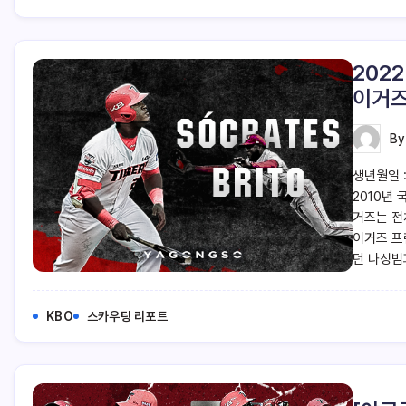
202
이거즈
B
생년월일 :
2010년
거즈는 전
이거즈 프
던 나성범
KBO
스카우팅 리포트