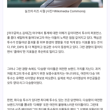
실즈의 리즈 시절 (사진=Wikimedia Commons)
[야구공작소 김태근] 야구에서 통계에 대한 이해가 깊어지면서 투수의 퍼포먼스
를 좀더 세밀하게 들여다보고자 하는 이들의 노력은 점점 깊어지고 있다. 핵심은
투수가 만들어낸 결과물 중 외부 환경의 영향을 가장 적게 받는 지표를 찾는 것이
다. FIP, DIPS 등 더 복잡하고 정교한 수식이 등장하고 있다. 그런 경향이 짙어지
면서 ‘클래식’한 지표들은 후순위로 밀리고 있다.
그러나 그런 경향 속에도 ‘다승왕’ 타이틀은 여전한 브랜드 가치를 지닌다. 과거
처럼 최고의 투수로 꼽히기 위한 보증수표까지는 아니더라도, 여전히 다승 1위
투수는 유력한 사이영상 후보로 떠오른다. 실제로 작년 사이영상의 주인공들은
모두 양대 리그 다승왕이었다.
한편, 최다승 투수가 있다면 최다패 투수도 있는 것은 당연하다. 다승왕이 여전한
브랜드가치를 뽐내듯 ‘다패왕’ 또한 여전히 불명예스러운 타이틀이다. 그런데
2016 시즌 메이저리그의 최다패 투수들의 이름들은 왠지 그 오명에 어울리지 않