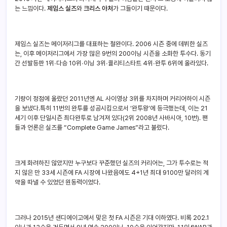
는 느낌이다.
제임스 실즈
와
크리스 아처
가 그들이기 때문이다.
제임스 실즈는 메이저리그를 대표하는 철완이다. 2006 시즌 중에 데뷔한 실즈
는, 이후 메이저리그에서 가장 많은 9번의 200이닝 시즌을 소화한 투수다. 동기
간 선발등판 1위∙다승 10위∙이닝 3위∙퀄리티스타트 4위∙완투 6위에 올라있다.
기량이 정점에 올랐던 2011년엔 AL 사이영상 3위를 차지하며 커리어하이 시즌
을 보냈다.특히 11번의 완투를 성공시킴으로서 ‘완투왕’에 등극했는데, 이는 21
세기 이후 단일시즌 최다완투로 남겨져 있다(2위 2008년 사바시아, 10번). 팬
들과 언론은 실즈를 “Complete Game James”라고 불렀다.
크게 화려하진 않았지만 누구보다 꾸준했던 실즈의 커리어는, 그가 투수로는 적
지 않은 만 33세 시즌에 FA 시장에 나왔음에도 4+1년 최대 9100만 달러의 계
약을 따낼 수 있었던 원동력이었다.
그러나 2015년 샌디에이고에서 맞은 첫 FA 시즌은 기대 이하였다. 비록 202.1