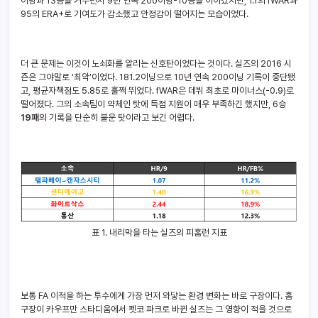
이닝과 13승을 거두면서 9년 연속 200이닝-10승을 이어갔지만, 1.1의 fWAR과
95의 ERA+로 기여도가 감소했고 안정감이 떨어지는 모습이었다.
더 큰 문제는 이것이 노쇠화를 알리는 신호탄이었다는 것이다. 실즈의 2016 시
즌은 그야말로 ‘최악’이었다. 181.2이닝으로 10년 연속 200이닝 기록이 중단됐
고, 평균자책점도 5.85로 훌쩍 뛰었다. fWAR은 데뷔 최초로 마이너스(-0.9)로
떨어졌다. 그의 소속팀이 약체인 탓에 득점 지원이 매우 부족하긴 했지만, 6승
19패
의 기록을 단순히 불운 탓이라고 보긴 어렵다.
표 1. 내리막을 타는 실즈의 피홈런 지표
보통 FA 이적을 하는 투수에게 가장 먼저 와닿는 환경 변화는 바로 구장이다. 홈
구장이 카우프만 스타디움에서 펫코 파크로 바뀐 실즈는 그 영향이 적을 것으로