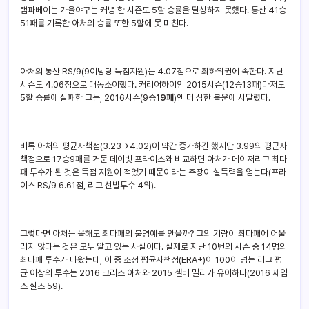
탬파베이는 가을야구는 커녕 한 시즌도 5할 승률을 달성하지 못했다. 통산 41승
51패를 기록한 아처의 승률 또한 5할에 못 미친다.
아처의 통산 RS/9(9이닝당 득점지원)는 4.07점으로 최하위권에 속한다. 지난
시즌도 4.06점으로 대동소이했다. 커리어하이인 2015시즌(12승13패)마저도
5할 승률에 실패한 그는, 2016시즌(9승
19패
)엔 더 심한 불운에 시달렸다.
비록 아처의 평균자책점(3.23→4.02)이 약간 증가하긴 했지만 3.99의 평균자
책점으로 17승9패를 거둔 데이빗 프라이스와 비교하면 아처가 메이저리그 최다
패 투수가 된 것은 득점 지원이 적었기 때문이라는 주장이 설득력을 얻는다(프라
이스 RS/9 6.61점, 리그 선발투수 4위).
그렇다면 아처는 올해도 최다패의 불명예를 안을까? 그의 기량이 최다패에 어울
리지 않다는 것은 모두 알고 있는 사실이다. 실제로 지난 10번의 시즌 중 14명의
최다패 투수가 나왔는데, 이 중 조정 평균자책점(ERA+)이 100이 넘는 리그 평
균 이상의 투수는 2016 크리스 아처와 2015 셸비 밀러가 유이하다(2016 제임
스 실즈 59).