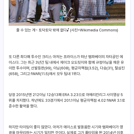
줄 수 있는 게~ 토닥토닥 밖에 없다♪ (사진=Wikimedia Commons)
또 다른 최다패 투수인 크리스 아처는 프라이스가 떠난 탬파베이의 자타공인 에
이스다. 그는 최근 3년간 팀 내에서 제이크 오도릿지와 함께 규정이닝을 채운 유
이한 투수이며, 선발등판(99), 이닝(608), 평균자책점(3.52), 다승(31), 탈삼진
(658), 그리고 fWAR(11.5)에서 모두 팀내 1위다.
당장 2015년엔 212이닝 12승13패 ERA 3.23으로 아메리칸리그 사이영상 5
위를 차지했다. 작년에도 33경기에서 201.1이닝 평균자책점 4.02 fWAR 3.1로
준수한 활약을 했다.
하지만 타이밍이 좋지 않았다. 아처가 에이스로 발돋움한 시기와 탬파베이가 영
광을 마무리하는 시기가 일치한 것이다. 실제로 그가 풀타임을 뛴 2014년 이후,