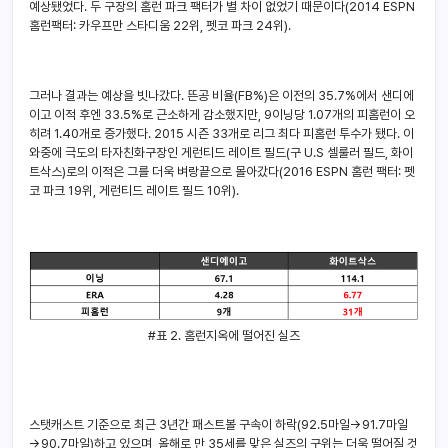
예상됐었다. 두 구장의 홈런 파크 팩터가 별 차이 없었기 때문이다(2014 ESPN
홈런팩터: 카우프만 스타디움 22위, 펫코 파크 24위).
그러나 결과는 예상을 빗나갔다. 뜬공 비율(FB%)은 이전의 35.7%에서 샌디에
이고 이적 후엔 33.5%로 근소하게 감소했지만, 9이닝당 1.07개의 피홈런이 오
히려 1.40개로 증가했다. 2015 시즌 33개로 리그 최다 피홈런 투수가 됐다. 이
와중에 극도의 타자친화구장인 게런티드 레이트 필드(구 U.S 셀룰러 필드, 화이
트삭스)로의 이적은 그를 더욱 벼랑끝으로 몰아갔다(2016 ESPN 홈런 팩터: 펫
코 파크 19위, 게런티드 레이트 필드 10위).
#표 2. 홈런지옥에 떨어진 실즈
스탯캐스트 기준으로 최근 3년간 패스트볼 구속이 하락(92.5마일→91.7마일
→90.7마일)하고 있으며, 올해로 만 35세를 맞은 실즈의 구위는 더욱 떨어질 것