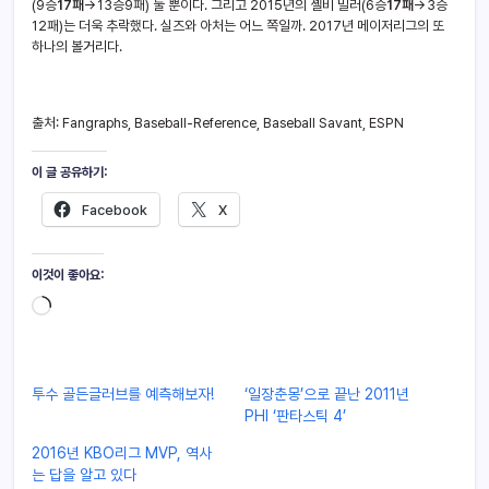
(9승
17패
→13승9패) 둘 뿐이다. 그리고 2015년의 셸비 밀러(6승
17패
→3승
12패)는 더욱 추락했다. 실즈와 아처는 어느 쪽일까. 2017년 메이저리그의 또
하나의 볼거리다.
출처: Fangraphs, Baseball-Reference, Baseball Savant, ESPN
이 글 공유하기:
Facebook
X
이것이 좋아요:
투수 골든글러브를 예측해보자!
‘일장춘몽’으로 끝난 2011년
PHI ‘판타스틱 4’
2016년 KBO리그 MVP, 역사
는 답을 알고 있다