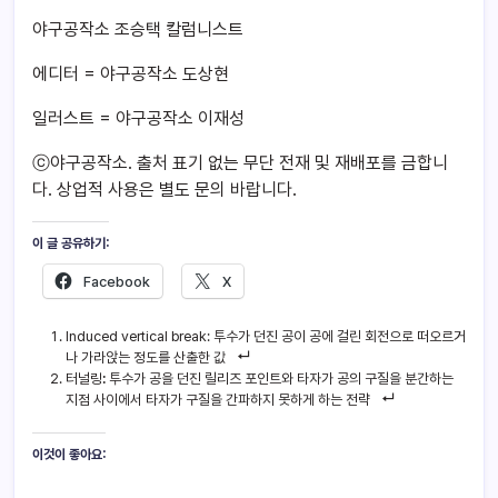
야구공작소 조승택 칼럼니스트
에디터 = 야구공작소 도상현
일러스트 = 야구공작소 이재성
ⓒ야구공작소. 출처 표기 없는 무단 전재 및 재배포를 금합니
다. 상업적 사용은 별도 문의 바랍니다.
이 글 공유하기:
Facebook
X
Induced vertical break: 투수가 던진 공이 공에 걸린 회전으로 떠오르거
나 가라앉는 정도를 산출한 값
터널링
:
투수가 공을 던진 릴리즈 포인트와 타자가 공의 구질을 분간하는
지점 사이에서 타자가 구질을 간파하지 못하게 하는 전략
이것이 좋아요: