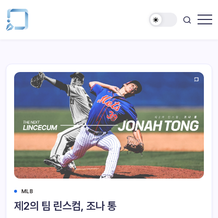
MLB
제2의 팀 린스컴, 조나 통