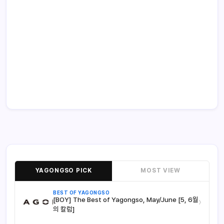
YAGONGSO PICK
MOST VIEW
BEST OF YAGONGSO
[BOY] The Best of Yagongso, May/June [5, 6월
›
의 칼럼]