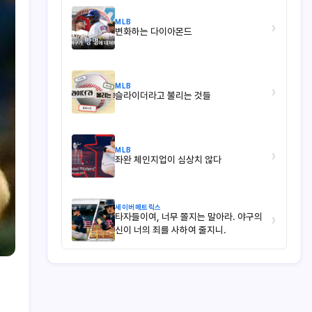
MLB
›
변화하는 다이아몬드
MLB
›
슬라이더라고 불리는 것들
MLB
›
좌완 체인지업이 심상치 않다
세이버메트릭스
타자들이여, 너무 쫄지는 말아라. 야구의
›
신이 너의 죄를 사하여 줄지니.