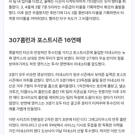
서 팀 내 입지를 다졌고, 올해는 시즌이 시작되자마자 기다렸다는 듯이 맹타를 휘
둘렀다. 3, 4월에 3할 7푼 5리라는 수준급의 타율을 기록하면서 쾌조의 출발을
했다. 이후 잠깐 주춤했지만 후반기에 다시 3할 중반대의 타율을 기록하면서 타
격왕 타이틀을 거머쥐었다. 빨라진 타구 속도가 그 비결이었다.
307홈런과 포스트시즌 16연패
폭발적인 타선과 안정적인 투수진을 가지고 포스트시즌에 돌입한 미네소타는 뉴
욕 양키스의 상대로 전혀 무리가 없어 보였다. 하지만 27개의 우승 반지의 힘을
보여주기라도 하듯 양키스는 투·타 양면에서 미네소타를 압도했다.
3경기 모두 비슷한 양상이었다. 미네소타가 정규 시즌에서 보여준 실력은 포스트
시즌에서 자취를 감췄다. 양키스가 3경기에서 23득점을 올릴 동안 미네소타 타
선은 겨우 7명의 주자만을 홈으로 불러들였다. 1차전에서는 호르헤 폴랑고, 넬슨
크루즈, 미겔사노의 홈런으로 홈런 1위 팀의 자존심을 지키는 듯했지만 이후 3차
전 에디 로사리오의 홈런을 제외하고는 팀의 득점에 도움이 되는 장타가 터지지
않았다. 반면에 양키스는 3경기 모두 타선 골고루 장타가 터져주며 투수진의 어
깨를 가볍게 만들었다.
이번 시리즈의 전환점은 2차전 경기 초반에 터진 디디 그레고리우스의 만루 홈런
이었다. 마이너리그 선수와 우버(택시 서비스) 기사로 투잡을 뛴 독특한 이력을
가진 미네소타의 렌디 도브낙이 이날 미네소타 선발 투수였다. 하지만 이런 드라