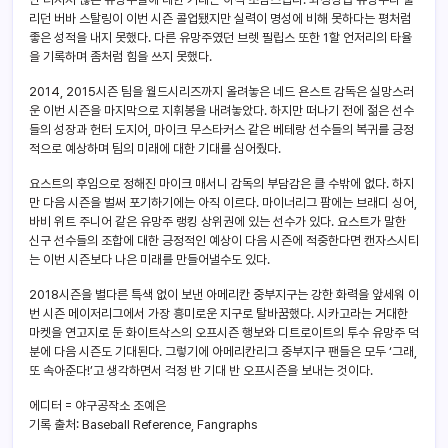
리던 버바 스탈링이 이번 시즌 콜업됐지만 실력이 명성에 비해 못하다는 평처럼
좋은 성적을 내지 못했다. 다른 유망주였던 브렛 필립스 또한 1할 언저리의 타율
을 기록하며 좀처럼 힘을 쓰지 못했다.
2014, 2015시즌 팀을 월드시리즈까지 올려놓은 네드 욘스트 감독은 실망스러
운 이번 시즌을 마지막으로 지휘봉을 내려놓았다. 하지만 떠나기 전에 젊은 선수
들의 성장과 헌터 도지어, 마이크 무스타커스 같은 베테랑 선수들의 복귀를 긍정
적으로 예상하며 팀의 미래에 대한 기대를 심어줬다.
요스트의 후임으로 정해진 마이크 매서니 감독의 부담감은 클 수밖에 없다. 하지
만 다음 시즌을 벌써 포기하기에는 아직 이르다. 마이너리그 팜에는 브래디 싱어,
바비 위트 주니어 같은 유망주 랭킹 상위권에 있는 선수가 있다. 요스트가 말한
신구 선수들의 조합에 대한 긍정적인 예상이 다음 시즌에 적중한다면 캔자스시티
는 이번 시즌보다 나은 미래를 만들어낼수도 있다.
2018시즌을 별다른 특색 없이 보낸 아메리칸 중부지구는 강한 화력을 앞세워 이
번 시즌 메이저리그에서 가장 흥미로운 지구로 탈바꿈했다. 시카고라는 거대한
마켓을 연고지로 둔 화이트삭스의 오프시즌 행보와 디트로이트의 투수 유망주 덕
분에 다음 시즌도 기대된다. 그렇기에 아메리칸리그 중부지구 팬들은 모두 ‘그래,
또 속아준다!’고 생각하면서 걱정 반 기대 반 오프시즌을 보내는 것이다.
에디터 = 야구공작소 조예은
기록 출처: Baseball Reference, Fangraphs