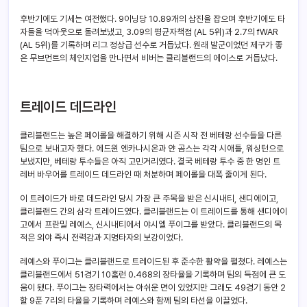
후반기에도 기세는 여전했다. 9이닝당 10.89개의 삼진을 잡으며 후반기에도 타
자들을 덕아웃으로 돌려보냈고, 3.09의 평균자책점 (AL 5위)과 2.7의 fWAR
(AL 5위)를 기록하며 리그 정상급 선수로 거듭났다. 원래 발군이었던 제구가 좋
은 무브먼트의 체인지업을 만나면서 비버는 클리블랜드의 에이스로 거듭났다.
트레이드 데드라인
클리블랜드는 높은 페이롤을 해결하기 위해 시즌 시작 전 베테랑 선수들을 다른
팀으로 보내고자 했다. 에드윈 엔카나시온과 얀 곰스는 각각 시애틀, 워싱턴으로
보냈지만, 베테랑 투수들은 아직 고민거리였다. 결국 베테랑 투수 중 한 명인 트
레버 바우어를 트레이드 데드라인 때 처분하며 페이롤을 대폭 줄이게 된다.
이 트레이드가 바로 데드라인 당시 가장 큰 주목을 받은 신시내티, 샌디에이고,
클리블랜드 간의 삼각 트레이드였다. 클리블랜드는 이 트레이드를 통해 샌디에이
고에서 프란밀 레예스, 신시내티에서 야시엘 푸이그를 받았다. 클리블랜드의 목
적은 외야 즉시 전력감과 지명타자의 보강이었다.
레예스와 푸이그는 클리블랜드로 트레이드된 후 준수한 활약을 펼쳤다. 레예스는
클리블랜드에서 51경기 10홈런 0.468의 장타율을 기록하며 팀의 득점에 큰 도
움이 됐다. 푸이그는 장타력에서는 아쉬운 면이 있었지만 그래도 49경기 동안 2
할 9푼 7리의 타율을 기록하며 레예스와 함께 팀의 타선을 이끌었다.