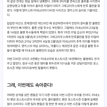
마 같은 전개는 현실 앞에서 냉혹했다. 3회에 3타자를 연속으로 출루를 시키면서
강판당했고 뒤를 이어서 올라온 타일러 더피가 그레고리우스에게 만루 홈런을 맞
았다. 이렇게 양키스와 미네소타의 디비전 시리즈는 양키스의 승리로 기울어갔
다.
답답한 타선도 문제였지만 데드라인 때 보강하면서까지 만반의 준비를 한 불펜진
의 부진이 뼈 아팠다. 물론 선발 투수도 부진했다. 그럼에도 미네소타의 23실점
중 14점은 불펜 투수들에게 책임이 있었다. 특히 1차전 카일 깁슨의 부진(1이닝
1피안타 3실점 3볼넷)과 2차전에서 그레고리우스에게 만루홈런을 맞은 타일러
더피의 부진(0.2이닝 2피안타 4실점 2볼넷)은 미네소타의 추격 의지를 무참히
꺾어버렸다. 양키스의 아담 오타비노, 아롤디스 채프먼과 같은 수준급 불펜 투수
들이 활약할 때 미네소타 불펜진의 모습은 초라하기만 했다.
이번 디비전 시리즈 3연패는 미네소타에 포스트시즌 16연패라는 불명예도 안겨
주고 말았다. 정규 시즌 동안 맹타를 휘두르며 101승을 거둔 강팀이었지만 포스
트시즌 약팀 이미지로부턴 탈출하지 못했다.
그래, 이번에도 속아준다!
어떠한 성적을 냈든 팬들은 각기 다른 이유로 이번 시즌이 아쉬울 것이다. 미네소
타 팬은 포스트시즌의 아쉬운 성적, 클리블랜드 팬은 포스트시즌 진출에 실패한
점이 쓰라리다. 다른 팀의 팬들은 힘 한번 못 써보고 이번 시즌을 이렇게 끝내야