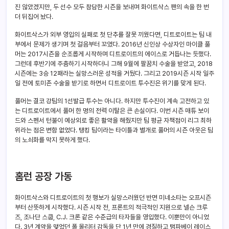
진 않았겠지만, 두 선수 모두 참담한 시즌을 보내며 화이트삭스 팬의 속을 한 번
더 뒤집어 놨다.
화이트삭스가 외부 영입의 실패로 첫 단추를 잘못 끼웠다면, 디트로이트는 팀 내
부에서 문제가 생기며 첫 걸음부터 꼬였다. 2016년 신인상 수상자인 마이클 풀
머는 2017시즌을 순조롭게 시작하며 디트로이트의 에이스로 거듭나는 듯했다.
그런데 후반기에 주춤하기 시작하더니 그해 9월에 팔꿈치 수술을 받았고, 2018
시즌에는 3승 12패라는 실망스러운 성적을 거뒀다. 그리고 2019시즌 시작 일주
일 전에 토미존 수술을 받기로 하면서 디트로이트 투수진은 위기를 맞게 된다.
풀머는 결코 강팀의 1선발급 투수는 아니다. 하지만 투수진이 계속 고전하고 있
는 디트로이트에서 풀머 한 명의 전력 이탈은 큰 손실이다. 이번 시즌 매튜 보이
드와 스펜서 턴불이 예상외로 좋은 활약을 해줬지만 팀 평균 자책점이 리그 최하
위라는 점은 변함 없었다. 탱킹 팀이라는 타이틀과 별개로 풀머의 시즌 아웃은 팀
의 노쇠화를 막지 못하게 했다.
홈런 공장 가동
화이트삭스와 디트로이트의 첫 행보가 실망스러웠던 반면 미네소타는 오프시즌
부터 산뜻하게 시작했다. 시즌 시작 전, 프론트의 적극적인 지원으로 넬슨 크루
즈, 조나단 스쿱, C.J. 크론 같은 수준급의 타자들을 영입했다. 이뿐만이 아니었
다. 3년 계약을 맺었던 폴 몰리터 감독을 단 1년 만에 경질하고 탬파베이 레이스