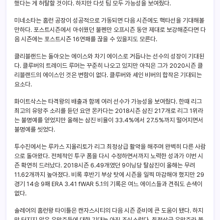
했다는 게 허탈할 것이다. 하지만 다섯 팀 모두 가능성을 보여줬다.
미네소타는 홈런 공장이 성공적으로 가동되면 다음 시즌에도 핵타선을 기대해볼
만하다. 포스트시즌에서 아쉬웠던 불펜만 오프시즌 동안 제대로 보강해준다면 다
음 시즌에는 포스트시즌 16연패를 끊을 수 있을지도 모른다.
클리블랜드는 돌아오는 에이스와 차기 에이스로 거듭나는 선수의 성장이 기대된
다. 클루버의 트레이드 루머는 꾸준히 나오고 있지만 아직은 그가 2020시즌 클
리블랜드의 에이스인 것은 변함이 없다. 클루버와 셰인 비버의 합작은 기대되는
요소다.
화이트삭스는 타격왕의 배출과 함께 여러 선수가 가능성을 보여줬다. 한때 리그
최고의 유망주 소리를 듣던 요안 몬카다는 2018시즌 삼진 217개로 리그 1위라
는 불명예를 얻었지만 올해는 삼진 비율이 33.4%에서 27.5%까지 떨어지면서
불명예를 씻었다.
투수진에서는 루카스 지올리토가 리그 최정상급 활약을 해주며 완벽히 다른 사람
으로 돌아왔다. 전체적인 투구 폼을 다시 수정하면서까지 노력한 성과가 이번 시
즌 확연히 드러났다. 2018시즌 6.49개였던 9이닝당 탈삼진이 올해는 무려
11.62개까지 높아졌다. 비록 후반기 부상 탓에 시즌을 일찍 마감해야 했지만 29
경기 14승 9패 ERA 3.41 fWAR 5.1의 기록은 여느 에이스들과 견줘도 손색이
없다.
솔레어의 홈런왕 타이틀은 캔자스시티의 다음 시즌 준비에 큰 도움이 됐다. 하지
만 터지지 않은 유망주들에 대한 기대는 아직 조심스럽다. 최정상급 유망주라 불