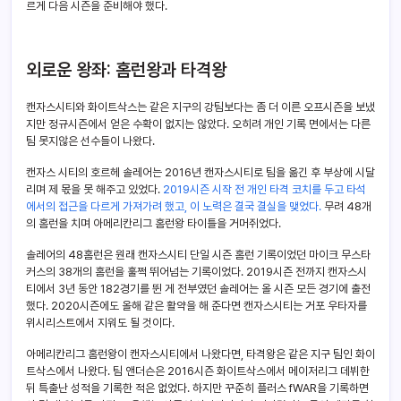
르게 다음 시즌을 준비해야 했다.
외로운 왕좌: 홈런왕과 타격왕
캔자스시티와 화이트삭스는 같은 지구의 강팀보다는 좀 더 이른 오프시즌을 보냈
지만 정규시즌에서 얻은 수확이 없지는 않았다. 오히려 개인 기록 면에서는 다른
팀 못지않은 선수들이 나왔다.
캔자스 시티의 호르헤 솔레어는 2016년 캔자스시티로 팀을 옮긴 후 부상에 시달
리며 제 몫을 못 해주고 있었다.
2019시즌 시작 전 개인 타격 코치를 두고 타석
에서의 접근을 다르게 가져가려 했고, 이 노력은 결국 결실을 맺었다.
무려 48개
의 홈런을 치며 아메리칸리그 홈런왕 타이틀을 거머쥐었다.
솔레어의 48홈런은 원래 캔자스시티 단일 시즌 홈런 기록이었던 마이크 무스타
커스의 38개의 홈런을 훌쩍 뛰어넘는 기록이었다. 2019시즌 전까지 캔자스시
티에서 3년 동안 182경기를 뛴 게 전부였던 솔레어는 올 시즌 모든 경기에 출전
했다. 2020시즌에도 올해 같은 활약을 해 준다면 캔자스시티는 거포 우타자를
위시리스트에서 지워도 될 것이다.
아메리칸리그 홈런왕이 캔자스시티에서 나왔다면, 타격왕은 같은 지구 팀인 화이
트삭스에서 나왔다. 팀 앤더슨은 2016시즌 화이트삭스에서 메이저리그 데뷔한
뒤 특출난 성적을 기록한 적은 없었다. 하지만 꾸준히 플러스 fWAR을 기록하면