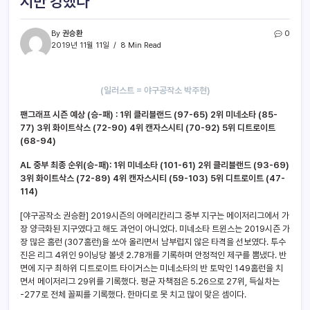
지만 강했다
By
권승환
0
2019년 11월 11일
8 Min Read
(일러스트 = 야구공작소 박주현)
팬그래프 시즌 예상 (승-패) : 1위 클리블랜드 (97-65) 2위 미네소타 (85-
77) 3위 화이트삭스 (72-90) 4위 캔자스시티 (70-92) 5위 디트로이트
(68-94)
AL 중부 최종 순위(승-패): 1위 미네소타 (101-61) 2위 클리블랜드 (93-69)
3위 화이트삭스 (72-89) 4위 캔자스시티 (59-103) 5위 디트로이트 (47-
114)
[야구공작소 권승환] 2019시즌의 아메리칸리그 중부 지구는 메이저리그에서 가
장 양극화된 지구였다고 해도 과언이 아니었다. 미네소타 트윈스는 2019시즌 가
장 많은 홈런 (307홈런)을 쏘아 올리면서 남부럽지 않은 타격을 선보였다. 투수
진은 리그 4위인 9이닝당 볼넷 2.78개를 기록하며 안정적인 제구를 뽐냈다. 반
면에 지구 최하위 디트로이트 타이거스는 미네소타의 반 토막인 149홈런을 치
면서 메이저리그 29위를 기록했다. 평균 자책점은 5.26으로 27위, 득실차는
-277로 전체 꼴찌를 기록했다. 한마디로 못 치고 많이 맞은 셈이다.