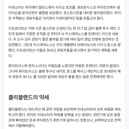
미네소타는 마이애미 말린스에서 서지오 로모를, 샌프란시스코 자이언츠에서 샘
다이슨을 받아오면서 불펜을 보강했다. 포스트시즌을 대비한 움직임이었다. 하지
만 주목받는 유망주들은 지키면서 미래지향적인 팀을 만들고자 했다.
디트로이트는 이번 시즌 올스타로 선정되기도 한 리그 탑 급의 불펜 투수 셰인 그
린과 팀에서 꾸준한 성적을 낸 우타자 닉 카스테야노스를 트레이드 카드로 내놨
다. 두 선수 모두 전반기 좋은 활약을 했기에 여러 팀이 영입 전쟁에 참전하는 건
당연했다. 그린과 카스테야노스는 각각 애틀랜타 브레이브스와 시카고 컵스로 향
했다. 디트로이트는 이들은 보내고 유망주들을 받으면서 장기적인 계획을 세웠
다.
화이트삭스와 캔자스시티는 리빌딩을 노렸지만 마땅한 트레이드 자원이 없었다.
그나마 화이트삭스는 불펜 투수인 네이트 존스를 텍사스 레인저스로 보내면서 해
외 유망주 보너스 풀 100만 달러와 유망주 둘을 받는 걸로 만족해야만 했다.
클리블랜드의 약세
클리블랜드는 데드라인 때 공격 자원을 보강하며 미네소타와의 순위 싸움을 계속
하고자 했다. 하지만 미네소타의 파워를 당해낼 수는 없었다. 전반기에 깊은 슬럼
프에 빠져있던 호세 라미레즈가 후반기에 살아나는 듯했으나, 손목부상으로 전력
에서 이탈해버렸다.