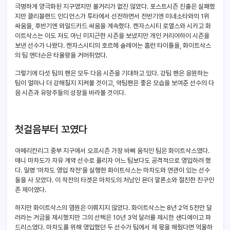
극명하게 양극화된 지구였지만 볼거리가 없진 않았다. 포스트시즌 진출은 실패했
지만 클리블랜드 인디언스가 투타에서 선전하면서 전반기엔 미네소타와의 1위
싸움을, 후반기엔 와일드카드 싸움을 계속했다. 캔자스시티 로열스와 시카고 화
이트삭스는 이도 저도 아닌 미지근한 시즌을 보냈지만 개인 커리어하이 시즌을
보낸 선수가 나왔다. 캔자스시티의 호르헤 솔레어는 홈런 타이틀을, 화이트삭스
의 팀 앤더슨은 타율왕을 거머쥐었다.
그렇기에 다섯 팀의 팬은 모두 다음 시즌을 기대하고 있다. 강팀 팬은 응원하는
팀이 얼마나 더 강해질지 지켜볼 것이고, 약팀팬은 좋은 모습을 보여준 선수의 다
음 시즌과 유망주들의 성장을 바라볼 것이다.
첫걸음부터 꼬였다
아메리칸리그 중부 지구에서 오프시즌 가장 바삐 움직인 팀은 화이트삭스였다.
매니 마차도가 자유 계약 선수로 풀리자 어느 팀보다도 공격적으로 영입하려 했
다. 일명 ‘마차도 영입 작전’을 실행한 화이트삭스는 마차도와 연관이 있는 선수
들을 사 모았다. 이 작전의 타겟은 마차도의 처남인 욘더 알론소와 절친한 친구인
존 제이였다.
하지만 화이트삭스의 염원은 이뤄지지 않았다. 화이트삭스는 8년 2억 5천만 달
러라는 거금을 제시했지만 그의 선택은 10년 3억 달러를 제시한 샌디에이고 파
드리스였다. 마차도를 위해 영입했던 두 선수가 팀에서 제 몫을 해줬다면 억울하