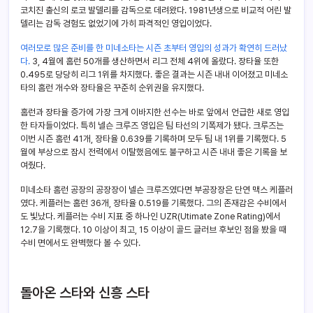
코치진 출신의 로코 발델리를 감독으로 데려왔다. 1981년생으로 비교적 어린 발
델리는 감독 경험도 없었기에 가히 파격적인 영입이었다.
여러모로 많은 준비를 한 미네소타는 시즌 초부터 영입의 성과가 확연히 드러났
다.
3, 4월에 홈런 50개를 생산하면서 리그 전체 4위에 올랐다. 장타율 또한
0.495로 당당히 리그 1위를 차지했다. 좋은 결과는 시즌 내내 이어졌고 미네소
타의 홈런 개수와 장타율은 꾸준히 순위권을 유지했다.
홈런과 장타율 증가에 가장 크게 이바지한 선수는 바로 앞에서 언급한 새로 영입
한 타자들이었다. 특히 넬슨 크루즈 영입은 팀 타선의 기폭제가 됐다. 크루즈는
이번 시즌 홈런 41개, 장타율 0.639를 기록하며 모두 팀 내 1위를 기록했다. 5
월에 부상으로 잠시 전력에서 이탈했음에도 불구하고 시즌 내내 좋은 기록을 보
여줬다.
미네소타 홈런 공장의 공장장이 넬슨 크루즈였다면 부공장장은 단연 맥스 케플러
였다. 케플러는 홈런 36개, 장타율 0.519를 기록했다. 그의 존재감은 수비에서
도 빛났다. 케플러는 수비 지표 중 하나인 UZR(Utimate Zone Rating)에서
12.7을 기록했다. 10 이상이 최고, 15 이상이 골드 글러브 후보인 점을 봤을 때
수비 면에서도 완벽했다 볼 수 있다.
돌아온 스타와 신흥 스타