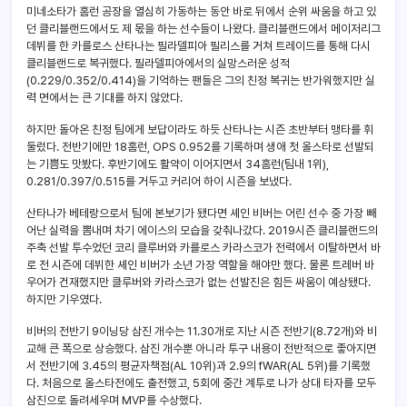
미네소타가 홈런 공장을 열심히 가동하는 동안 바로 뒤에서 순위 싸움을 하고 있
던 클리블랜드에서도 제 몫을 하는 선수들이 나왔다. 클리블랜드에서 메이저리그
데뷔를 한 카를로스 산타나는 필라델피아 필리스를 거쳐 트레이드를 통해 다시
클리블랜드로 복귀했다. 필라델피아에서의 실망스러운 성적
(0.229/0.352/0.414)을 기억하는 팬들은 그의 친정 복귀는 반가워했지만 실
력 면에서는 큰 기대를 하지 않았다.
하지만 돌아온 친정 팀에게 보답이라도 하듯 산타나는 시즌 초반부터 맹타를 휘
둘렀다. 전반기에만 18홈런, OPS 0.952를 기록하며 생애 첫 올스타로 선발되
는 기쁨도 맛봤다. 후반기에도 활약이 이어지면서 34홈런(팀내 1위),
0.281/0.397/0.515를 거두고 커리어 하이 시즌을 보냈다.
산타나가 베테랑으로서 팀에 본보기가 됐다면 셰인 비버는 어린 선수 중 가장 빼
어난 실력을 뽐내며 차기 에이스의 모습을 갖춰나갔다. 2019시즌 클리블랜드의
주축 선발 투수었던 코리 클루버와 카를로스 카라스코가 전력에서 이탈하면서 바
로 전 시즌에 데뷔한 셰인 비버가 소년 가장 역할을 해야만 했다. 물론 트레버 바
우어가 건재했지만 클루버와 카라스코가 없는 선발진은 힘든 싸움이 예상됐다.
하지만 기우였다.
비버의 전반기 9이닝당 삼진 개수는 11.30개로 지난 시즌 전반기(8.72개)와 비
교해 큰 폭으로 상승했다. 삼진 개수뿐 아니라 투구 내용이 전반적으로 좋아지면
서 전반기에 3.45의 평균자책점(AL 10위)과 2.9의 fWAR(AL 5위)를 기록했
다. 처음으로 올스타전에도 출전했고, 5회에 중간 계투로 나가 상대 타자를 모두
삼진으로 돌려세우며 MVP를 수상했다.