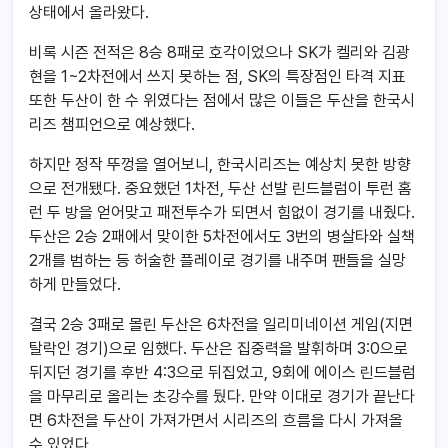
상태에서 올라왔다.
비록 시즌 전적은 8승 8패로 호각이었으나 SK가 켈리와 김광
현을 1~2차전에서 쓰지 못하는 점, SK의 특장점인 타격 지표
또한 두산이 한 수 위였다는 점에서 많은 이들은 두산을 한국시
리즈 챔피언으로 예상했다.
하지만 정작 뚜껑을 열어보니, 한국시리즈는 예상치 못한 방향
으로 전개됐다. 중요했던 1차전, 두산 선발 린드블럼이 투런 홈
런 두 방을 얻어맞고 패전투수가 되면서 힘없이 경기를 내줬다.
두산은 2승 2패에서 맞이한 5차전에서도 3번의 병살타와 실책
2개를 범하는 등 허술한 플레이로 경기를 내주며 팬들을 실망
하게 만들었다.
결국 2승 3패로 몰린 두산은 6차전을 일리미네이션 게임(지면
탈락인 경기)으로 임했다. 두산은 집중력을 발휘하며 3:0으로
뒤지던 경기를 후반 4:3으로 뒤집었고, 9회에 에이스 린드블럼
을 마무리로 올리는 초강수를 뒀다. 만약 이대로 경기가 끝난다
면 6차전을 두산이 가져가면서 시리즈의 흐름을 다시 가져올
수 있었다.