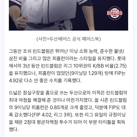
(사진=두산베어스 공식 페이스북)
그동안 조쉬 린드블럼은 뛰어난 이닝 소화 능력, 준수한 볼넷/
삼진 비율 그리고 많은 피홈런이라는 스타일을 유지했다. 롯데
에서의 3년 동안 린드블럼은 리그 10위권의 K/BB 비율(2.75)
을 유지했으나, 피홈런이 많았던(9이닝당 1.29개) 탓에 FIP는
4.92로 다소 안 좋은 수치를 기록했다.
드넓은 잠실구장을 홈으로 쓰는 두산으로의 이적은 린드블럼의
최대 약점을 해결해 준 것이나 마찬가지였다. 올 시즌 린드블럼
의 9이닝당 피홈런은 0.85개로 크게 줄었고, 덕분에 FIP도 대
폭 감소했다(FIP 4.02, 리그 3위). 또한 리그 유일의 규정이닝
을 채운 2점대 평균자책점 투수가 되어 이 부문 타이틀을 획득
했다.