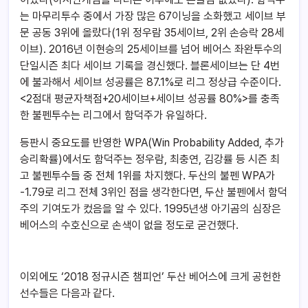
는 마무리투수 중에서 가장 많은 67이닝을 소화했고 세이브 부
문 공동 3위에 올랐다(1위 정우람 35세이브, 2위 손승락 28세
이브). 2016년 이현승의 25세이브를 넘어 베어스 좌완투수의
단일시즌 최다 세이브 기록을 경신했다. 블론세이브는 단 4번
에 불과해서 세이브 성공률은 87.1%로 리그 정상급 수준이다.
<2점대 평균자책점+20세이브+세이브 성공률 80%>를 충족
한 불펜투수는 리그에서 함덕주가 유일하다.
등판시 중요도를 반영한 WPA(Win Probability Added, 추가
승리확률)에서도 함덕주는 정우람, 최충연, 김강률 등 시즌 최
고 불펜투수들 중 전체 1위를 차지했다. 두산의 불펜 WPA가
-1.79로 리그 전체 3위인 점을 생각한다면, 두산 불펜에서 함덕
주의 기여도가 컸음을 알 수 있다. 1995년생 아기곰의 심장은
베어스의 수호신으로 손색이 없을 정도로 굳건했다.
이외에도 ‘2018 정규시즌 챔피언’ 두산 베어스에 크게 공헌한
선수들은 다음과 같다.