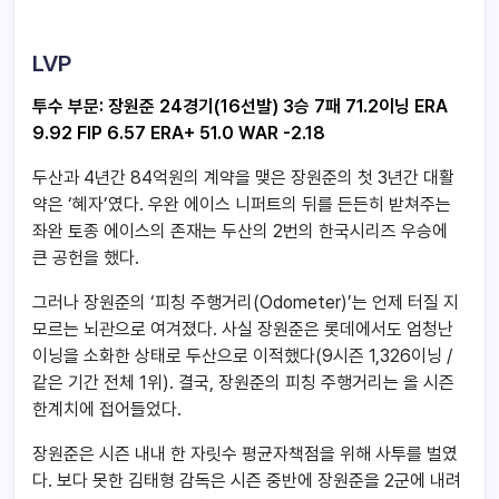
LVP
투수 부문: 장원준 24경기(16선발) 3승 7패 71.2이닝 ERA
9.92 FIP 6.57 ERA+ 51.0 WAR -2.18
두산과 4년간 84억원의 계약을 맺은 장원준의 첫 3년간 대활
약은 ‘혜자’였다. 우완 에이스 니퍼트의 뒤를 든든히 받쳐주는
좌완 토종 에이스의 존재는 두산의 2번의 한국시리즈 우승에
큰 공헌을 했다.
그러나 장원준의 ‘피칭 주행거리(Odometer)’는 언제 터질 지
모르는 뇌관으로 여겨졌다. 사실 장원준은 롯데에서도 엄청난
이닝을 소화한 상태로 두산으로 이적했다(9시즌 1,326이닝 /
같은 기간 전체 1위). 결국, 장원준의 피칭 주행거리는 올 시즌
한계치에 접어들었다.
장원준은 시즌 내내 한 자릿수 평균자책점을 위해 사투를 벌였
다. 보다 못한 김태형 감독은 시즌 중반에 장원준을 2군에 내려