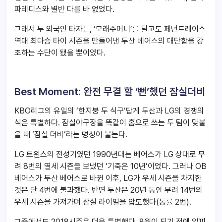
파레디스와 별반 다를 바 없었다.
그래서 두 외국인 타자는, ‘모래주머니’를 달고도 페넌트레이스
역대 최다승 타이 시즌을 만들어낸 두산 베어스의 대단함을 강
조하는 수단이 됐을 뿐이었다.
Best Moment: 완전 무결 할 ‘뻔’했던 잠실더비
KBO리그의 유일의 ‘한지붕 두 식구’답게 두산과 LG의 경쟁의
식은 특별하다. 잠실야구장을 똑같이 홈으로 쓰는 두 팀이 맞붙
을 때 ‘잠실 더비’라는 명칭이 붙는다.
LG 트윈스의 전성기였던 1990년대는 베어스가 LG 상대로 무
려 8번의 열세 시즌을 보냈던 ‘기죽은 10년’이었다. 그러나 OB
베어스가 두산 베어스로 바뀐 이후, LG가 우세 시즌을 차지한
것은 단 4번에 불과했다. 반면 두산은 20년 동안 무려 14번의
우세 시즌을 가져가며 잠실 라이벌을 압도했다(동률 2번).
그중에서도 2018시즌은 더욱 특별했다. 8월이 되기 전에 일찌