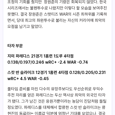
조정의 기회를 줬지만 장원준의 기량은 회복되지 않았다. 한국
시리즈에서는 불펜투수로 나왔지만 이렇다 할 모습을 보여주진
못했다. 결국 장원준은 스탯티즈 WAR의 시즌 최하위를 기록하
면서, 당대 최고의 좌완투수로 불리는 자신의 커리어에 최악의
오점을 남기고 말았다.
타자 부문
지미 파레디스 21경기 1홈런 1도루 4타점
0.138/0.197/0.246 wRC+ -2.4 WAR -0.74
스캇 반 슬라이크 12경기 1홈런 4타점 0.128/0.205/0.231
wRC+ 4.5 WAR -0.45
풀타임 준비를 마친 다수의 유망주보다도 우선순위로 우익수
주전 자리를 얻은 파레디스는 두산 역사상 최악의 외국인 타자
가 됐다. 그가 남긴 것은 응원가뿐이라는 농담이 진담처럼 들릴
정도였다. 파레디스를 대체해서 합류한 스캇 반 슬라이크는 류
현진의 동료라는 이름값 덕분에 엄청난 기대를 모았으나, 결국