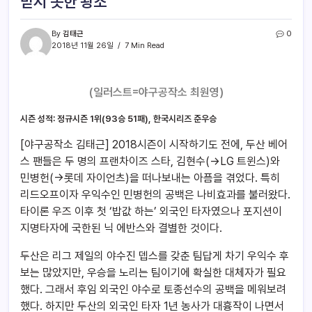
받지 못한 왕조
By
김태근
0
2018년 11월 26일
7 Min Read
(일러스트=야구공작소 최원영)
시즌 성적: 정규시즌 1위(93승 51패), 한국시리즈 준우승
[야구공작소 김태근] 2018시즌이 시작하기도 전에, 두산 베어
스 팬들은 두 명의 프랜차이즈 스타, 김현수(→LG 트윈스)와
민병헌(→롯데 자이언츠)을 떠나보내는 아픔을 겪었다. 특히
리드오프이자 우익수인 민병헌의 공백은 나비효과를 불러왔다.
타이론 우즈 이후 첫 ‘밥값 하는’ 외국인 타자였으나 포지션이
지명타자에 국한된 닉 에반스와 결별한 것이다.
두산은 리그 제일의 야수진 뎁스를 갖춘 팀답게 차기 우익수 후
보는 많았지만, 우승을 노리는 팀이기에 확실한 대체자가 필요
했다. 그래서 후임 외국인 야수로 토종선수의 공백을 메워보려
했다. 하지만 두산의 외국인 타자 1년 농사가 대흉작이 나면서