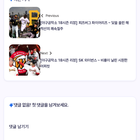
Previous
[야구공작소 18시즌 리뷰] 피츠버그 파이어리츠 – 닻을 올린 해
적선의 쾌속질주
Next
[야구공작소 18시즌 리뷰] SK 와이번스 – 비룡이 날린 시원한
어퍼컷
댓글 없음! 첫 댓글을 남겨보세요.
댓글 남기기