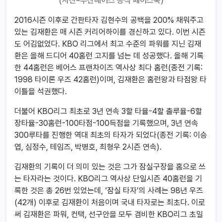
(사진=두산베어스 공식 페이스북)
2016시즌 이후로 간판타자 김현수의 공백을 200% 채워주고
있는 김재환은 매 시즌 커리어하이를 경신하고 있다. 이번 시즌
도 어김없었다. KBO 리그에서 최고 수준의 파워를 지닌 김재
환은 올해 드디어 40홈런 고지를 넘는 데 성공했다. 올해 기록
한 44홈런은 베어스 프랜차이즈 역사상 최다 홈런(종전 기록:
1998 타이론 우즈 42홈런)이며, 김재환은 홈런왕과 타점왕 타
이틀을 석권했다.
더불어 KBO리그 최초로 3년 연속 3할 타율-4할 출루율-6할
장타율-30홈런-100타점-100득점을 기록했으며, 3년 연속
300루타를 진행한 역대 최초의 타자가 되었다(종전 기록: 이승
엽, 심정수, 테임즈, 박병호, 최형우 2시즌 연속).
김재환의 기록이 더 의미 있는 것은 그가 잠실구장을 홈으로 쓰
는 타자라는 것이다. KBO리그 역사상 단일시즌 40홈런을 기
록한 것은 총 26번 있었는데, ‘잠실 타자’의 사례는 98년 우즈
(42개) 이후로 김재환이 처음이며 국내 타자로는 최초다. 이로
써 김재환은 파워, 컨택, 선구안을 모두 겸비한 KBO리그 초일