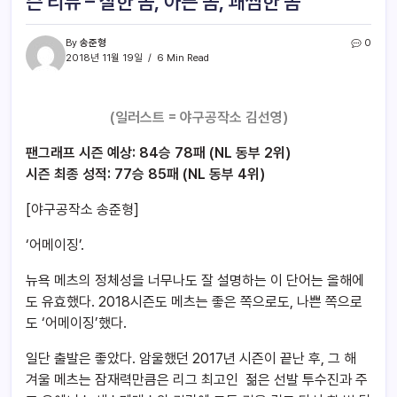
즌 리뷰 – 잘한 놈, 아픈 놈, 괘씸한 놈
By
송준형
0
2018년 11월 19일
6 Min Read
(일러스트 = 야구공작소 김선영)
팬그래프 시즌 예상: 84승 78패 (NL 동부 2위)
시즌 최종 성적: 77승 85패 (NL 동부 4위)
[야구공작소 송준형]
‘어메이징’.
뉴욕 메츠의 정체성을 너무나도 잘 설명하는 이 단어는 올해에
도 유효했다. 2018시즌도 메츠는 좋은 쪽으로도, 나쁜 쪽으로
도 ‘어메이징’했다.
일단 출발은 좋았다. 암울했던 2017년 시즌이 끝난 후, 그 해
겨울 메츠는 잠재력만큼은 리그 최고인 젊은 선발 투수진과 주