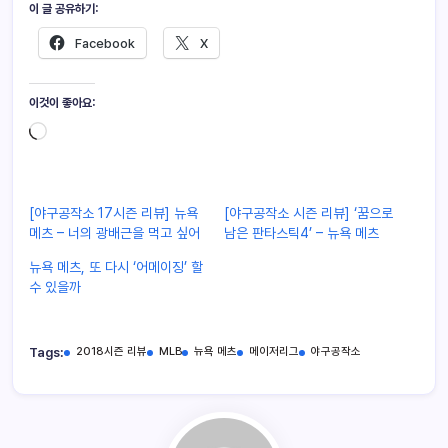
이 글 공유하기:
Facebook
X
이것이 좋아요:
[야구공작소 17시즌 리뷰] 뉴욕
[야구공작소 시즌 리뷰] ‘꿈으로
메츠 – 너의 광배근을 먹고 싶어
남은 판타스틱4’ – 뉴욕 메츠
뉴욕 메츠, 또 다시 ‘어메이징’ 할
수 있을까
Tags:
2018시즌 리뷰
MLB
뉴욕 메츠
메이저리그
야구공작소