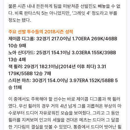
물론 시즌 내내 든든하게 팀을 떠받쳐준 선발진도 빼놓을 수 없
다. 비록 판타스틱 5는 아니었지만, ‘그레잇 4’ 정도라고 부를
정도는 됐다.
주요 선발 투수들의 2018시즌 성적
제이콥 디그롬: 32경기 217.0이닝 1.70ERA 269K/46BB
10승 9패
노아 신더가드: 25경기 154.1이닝 3.03ERA 155K/39BB
13승 4패
잭 휠러: 29경기
182.1이닝(2014년 이후 최다)
3.31
179K/55BB 12승 7패
스티븐 마츠: 30경기 154.0이닝 3.97ERA 152K/58BB
5
승 11패
이 중에서도 주목해야 할 선수는 바로 제이콥 디그롬과 잭 휠러
였다. 우선 휠러의 경우 거의 4년 넘게 그를 괴롭혀온 부상의 마
수로부터 드디어 자유로워진 모습을 보여줬다. 그리고 그 동안
휠러를 지켜보며 인고의 세월을 견뎌온 메츠는 드디어 그 달콤
한 기다림의 결실을 맛볼 수 있었다. 통증에서 드디어 벗어난 휠