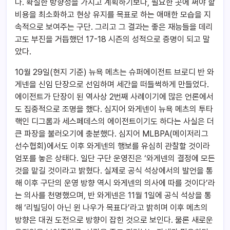
다. 확실한 방향성을 가지고 계획하기보다, 필요한 곳에 써야 할
비용을 최소화하고 현상 유지를 목표로 하는 애매한 모습을 지
속적으로 보여주는 구단. 그리고 그 결과는 좋은 재능들을 데리
고도 부진을 거듭했던 17-18 시즌의 성적으로 증명이 되고 말
았다.
10월 29일(현지 기준) 뉴욕 메츠는 슈퍼에이전트 브로디 반 와
게넨을 신임 단장으로 선임하며 세간을 떠들썩하게 만들었다.
에이전트가 단장이 된 역사상 2번째 사례이기에 많은 언론에서
도 집중적으로 조명을 했다. 심지어 와게넨이 뉴욕 메츠의 투타
핵인 디그롬과 세스페데스의 에이전트이기도 하다는 사실은 더
큰 파장을 불러오기에 충분했다. 심지어 MLBPA(메이저리그
선수협회)에서도 이후 와게넨의 행보를 유심히 관찰할 것이라
엄포를 놓은 상태다. 일단 구단 운영진은 ‘와게넨의 결정에 모든
것을 맡길 것이라고 밝혔다. 실제로 공식 석상에서의 발언을 통
해 이후 구단의 운영 방향 역시 와게넨의 의사에 따를 것이다’라
는 의사를 천명했으며, 반 와게넨은 11월 1일에 공식 석상을 통
해 ‘리빌딩이 아닌 윈 나우가 목표다’라고 밝히며 이후 메츠의
방향은 대권 도전으로 방향이 잡힌 것으로 보인다. 물론 새로운