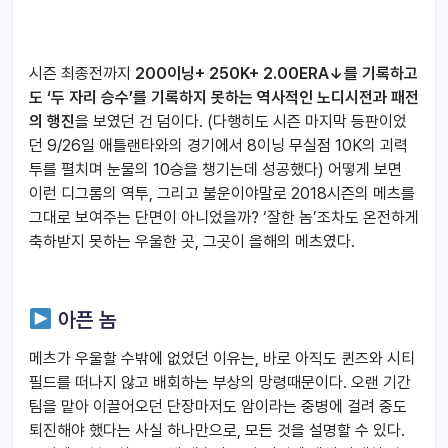
시즌 최종전까지
200이닝+ 250K+ 2.00ERA↓를 기록하고
도 ‘두 자리 승수’를 기록하지 못하는 역사적인 노디시전과 패전
의 행진
을 보였던 건 덤이다. (다행히도 시즌 마지막 등판이었
던 9/26일 애틀랜타와의 경기에서 8이닝 무실점 10K의 괴력
투를 펼치며 눈물의 10승을 챙기는데 성공했다) 어떻게 보면
이런 디그롬의 역투, 그리고 불운이야말로 2018시즌의 메츠를
그대로 보여주는 단면이 아니었을까? ‘잘한 놈’조차도 온전하게
축하받지 못하는 우울한 곳, 그곳이 올해의 메츠였다.
아픈 놈
메츠가 우울할 수밖에 없었던 이유는, 바로 아직도 퀸즈와 시티
필드를 떠나지 않고 배회하는 부상의 망령때문이다. 오랜 기간
팀을 맡아 이끌어오던 단장마저도 암이라는 중병에 걸려 중도
퇴진해야 했다는 사실 하나만으로, 모든 것을 설명할 수 있다.