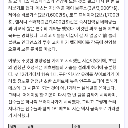
포 요에니스 세스페데스의 건강에 모든 것을 걸고 다시 한 번 달
려보기로 했다. 메츠는 지난겨울 제이 브루스(3년/3,900만$),
제이슨 바르가스(2년/1,600만$), 토드 프레이저(2년/1,700만
$), 앤서니 스와잭(2년/1,400만$)같은 즉시전력감 베테랑들
과 비교적 짧은 연수의 계약을 맺었다. 이것만 봐도 올해 메츠의
목표는 명확했다. 그리고 이들을 이끌어 갈 새 얼굴로 前 클리
블랜드 인디언스의 투수 코치 미키 캘러웨이를 감독에 선임함
으로써 모든 준비를 마쳤다.
이렇듯 뚜렷한 방향성을 가지고 시작했던 시즌이었기에, 초반
의 엄청난 호성적은 메츠팬들의 가슴을 설레게 하기에 충분했
다. 첫 12경기에서 11승 1패. 구단 역사상 유례를 찾아보기가 어
려울 정도로 엄청난 초반 스퍼트에 뉴욕 언론은 드디어 올해가
메츠의 ‘그 시즌’이 되는 것이 아닌가라는 설레발을 쏟아냈다.
그러나 ‘어메이징’한 기운이 다시 한 번 팀을 감싸기 시작하며,
선수들은 하나씩 쓰러져나가기 시작했다. 그리고 그렇게 쓰러
져나가는 선수들과 함께 18’ 메츠의 시즌 역시 급속도로 가라앉
기 시작했다.