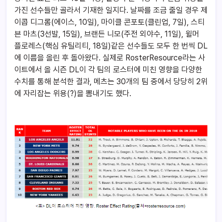
가진 선수들만 골라서 기재한 일지다. 날짜를 조금 줄일 경우 제
이콥 디그롬(에이스, 10일), 마이클 콘포토(클린업, 7일), 스티
븐 마츠(3선발, 15일), 브랜든 니모(주전 외야수, 11일), 윌머
플로레스(핵심 유틸리티, 18일)같은 선수들도 모두 한 번씩 DL
에 이름을 올린 후 돌아왔다. 실제로 RosterResource라는 사
이트에서 올 시즌 DL이 각 팀의 로스터에 미친 영향을 다양한
수치를 통해 분석한 결과, 메츠는 30개의 팀 중에서 당당히 2위
에 자리잡는 위용(?)을 뽐내기도 했다.