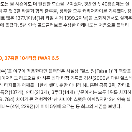
도는 올 시즌에도 더 발전한 모습을 보여줬다. 3년 연속 40홈런에는 실
 후 첫 3할 타율과 함께 출루율, 장타율 모두 커리어하이를 기록했다. 장
 많은 1377.1이닝(1위 카일 시거 1399.2이닝)을 소화하면서도 실책
 1위에 올랐다. 5년 연속 골드글러브를 수상한 아레나도는 처음으로 플래티
0, 37홈런 104타점 fWAR 6.5
격수)’을 야구에 적용한다면 블랙먼은 사실상 ‘펄스 원(False 1)’의 역할을
메이저리그 리드오프 한 시즌 최다 타점 기록을 경신(2000년 다린 얼스
심 타자들과 어깨를 나란히 했다. 뿐만 아니라 NL 홈런 공동 3위, 장타율
득점(137개), 안타(213개), 3루타(14개) 부문에서는 모두 1위를 차지하
PS .784) 차이가 큰 전형적인 ‘산 사나이’ 스탯은 아쉬웠지만 2년 연속 실
도(4위, 229점)에 이어 5위에 오르는 등 최고의 시즌을 보냈다.