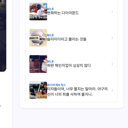
MLB
›
변화하는 다이아몬드
MLB
›
슬라이더라고 불리는 것들
MLB
›
좌완 체인지업이 심상치 않다
세이버메트릭스
타자들이여, 너무 쫄지는 말아라. 야구의
›
신이 너의 죄를 사하여 줄지니.
0