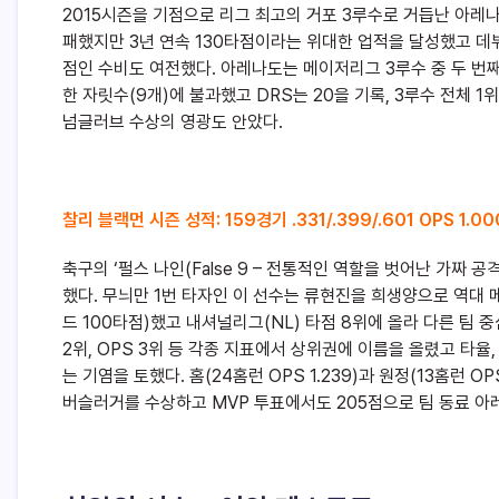
2015시즌을 기점으로 리그 최고의 거포 3루수로 거듭난 아레나
패했지만 3년 연속 130타점이라는 위대한 업적을 달성했고 데뷔
점인 수비도 여전했다. 아레나도는 메이저리그 3루수 중 두 번째로
한 자릿수(9개)에 불과했고 DRS는 20을 기록, 3루수 전체
넘글러브 수상의 영광도 안았다.
찰리 블랙먼 시즌 성적: 159경기 .331/.399/.601 OPS 1.00
축구의 ‘펄스 나인(False 9 – 전통적인 역할을 벗어난 가짜 공
했다. 무늬만 1번 타자인 이 선수는 류현진을 희생양으로 역대 
드 100타점)했고 내셔널리그(NL) 타점 8위에 올라 다른 팀 중
2위, OPS 3위 등 각종 지표에서 상위권에 이름을 올렸고 타율, 
는 기염을 토했다. 홈(24홈런 OPS 1.239)과 원정(13홈런 O
버슬러거를 수상하고 MVP 투표에서도 205점으로 팀 동료 아레나