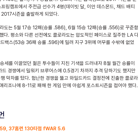
프링캠프에서 주전급 선수가 4명(데이빗 달, 이안 데스몬드, 채드 배티
 2017시즌을 출발하게 되었다.
는 5월 17승 12패(승률 .586), 6월 15승 12패(승률 .556)로 꾸준
기록했다. 평소와 다른 선전에도 콜로라도는 압도적인 페이스로 질주한 LA 
몬드백스(53승 36패 승률 .596)에 밀려 지구 3위에 머무를 수밖에 없었
승세를 이끌었던 젊은 투수들이 지친 기색을 드러내자 8월 월간 승률이
와일드카드 경쟁에서 밀워키 브루어스에 0.5경기 차까지 추격 당하기도 했지만
행 막차를 탔다. 험난한 경쟁을 뚫고 와일드카드 결정전에 진출한 콜로라
애리조나에 8-11로 패해 한 게임 만에 아쉽게 포스트시즌을 접어야 했다.
먼
59, 37홈런 130타점 fWAR 5.6