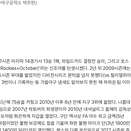
=야구공작소 박주현)
시즌 마지막 14경기서 13승 1패, 와일드카드 결정전 승리, 그리고 포스
ckies+October)’라는 신조어를 탄생시켰다. 2년 뒤 2009시즌에는
포스트시즌 무대를 밟았지만 디비전시리즈 문턱을 넘지 못했다(vs 필리델피아
를 3번이나 기록하는 등 가을야구 냄새도 맡아보지 못한 채 하위권 팀 이미
지난해 75승을 거뒀고 2010년 이후 6년 만에 지구 3위에 올랐다. 나름대
임으로 2007년 락토버의 희생양이자 2010년 내셔널리그 올해의 감독상
 모처럼 화끈하게 지갑을 열었다. 구단 역사상 FA 야수 최고 금액(5년
약점이었던 불펜 보강에도 힘을 기울여 좌완 불펜 마이크 던(3년 1900만
대 1400만 달러)까지 영입했다. 평소와 다른 움직임으로 2017 시즌을 준