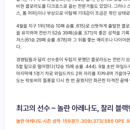
비한 콜로라도를 다크호스로 꼽는 전문가들도 있었다. 그러나 스
스, 톰 머피)이나 부상으로 이탈해 기대감이 조금은 꺾인 상태로
4월을 지구 1위(16승 10패 승률 .615)로 산뜻하게 출발한 콜로라도
을 유지하며 전반기 52승 39패(승률 .571)의 좋은 성적을 
저스(61승 29패 승률 .678)와 그 뒤를 쫓는 애리조나 다이아
다.
경쟁팀들과 달리 선수층이 두텁지 못했던 콜로라도는 전반기 상
5할 밑으로 떨어졌다(12승 15패 승률 .444). 9월 초반 
마지막에 1경기 차로 와일드카드 2위 자리를 지켜내며 가을야구
도는 락토버의 돌풍을 다시 한 번 꿈꿨지만 화끈한 타격전 끝에 
최고의 선수 – 놀란 아레나도, 찰리 블랙
놀란 아레나도 시즌 성적: 159경기 .309/.373/.586 OPS .9