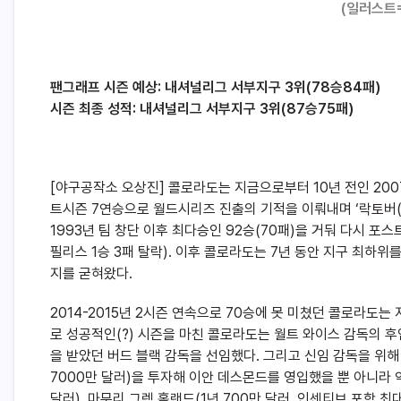
(일러스트
팬그래프 시즌 예상: 내셔널리그 서부지구 3위(78승84패)
시즌 최종 성적: 내셔널리그 서부지구 3위(87승75패)
[야구공작소 오상진] 콜로라도는 지금으로부터 10년 전인 2007
트시즌 7연승으로 월드시리즈 진출의 기적을 이뤄내며 ‘락토버(Ro
1993년 팀 창단 이후 최다승인 92승(70패)을 거둬 다시 
필리스 1승 3패 탈락). 이후 콜로라도는 7년 동안 지구 최하위
지를 굳혀왔다.
2014-2015년 2시즌 연속으로 70승에 못 미쳤던 콜로라도는 
로 성공적인(?) 시즌을 마친 콜로라도는 월트 와이스 감독의 후
을 받았던 버드 블랙 감독을 선임했다. 그리고 신임 감독을 위해
7000만 달러)을 투자해 이안 데스몬드를 영입했을 뿐 아니라 
달러), 마무리 그렉 홀랜드(1년 700만 달러, 인센티브 포함 최