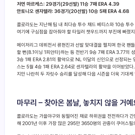
저먼 마르케스: 29경기(29선발) 11승 7패 ERA 4.39
안토니오 센자텔라: 36경기(20선발) 10승 5패 ERA 4.68
콜로라도는 지난해 팀 내 최다승 투수 채드 베티스와 10승 투수
여기에 구심점을 잡아줘야 할 타일러 챗우드까지 부진에 빠졌지
메이저리그 데뷔전서 류현진과 선발 맞대결을 펼치며 한국 팬들
할 뻔(8.1이닝 1피안타)하는 등 전반기 9승 7패 ERA 3.7
3승 1패 ERA 2.81의 활약으로 NL 이달의 신인으로 선정되는
스는 5월 4승 1패 ERA 2.64로 센자텔라의 활약을 이어받았
지만 나란히 두 자릿수 승리를 달성해 다음 시즌을 더욱 기대케 
마무리 – 찾아온 봄날, 놓치지 않을 거예
콜로라도는 가을야구와 동떨어진 채로 하위권을 전전하다가 간만
해 2001년 이후 가장 많은 295만 3650명의 관중이 쿠어스필