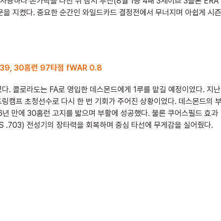
사용하다 손가락을 다친 뒤 잠시 부진(8월 1승 4패 3세이브 3블론 ERA
 뒷문을 지켰다. 중요한 순간인 와일드카드 결정전에서 무너지며 아쉽게 시
839, 30홈런 97타점 fWAR 0.8
다. 콜로라도는 FA로 영입한 데스몬드에게 1루를 맡길 예정이었다. 지난
프링캠프 초청선수로 다시 한 번 기회가 주어진 상황이었다. 데스몬드의 
6년 만에 30홈런 고지를 밟으며 부활에 성공했다. 물론 쿠어스필드 효과
OPS .703) 전성기의 장타력을 회복하며 중심 타선에 무게감을 실어줬다.