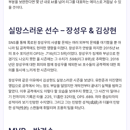
부분을 보완한다면 몇 년 내로 kt를 넘어 리그를 대표하는 에이스로 거듭날 수 있
을 것이다.
실망스러운 선수 – 장성우 & 김상현
SNS를 통해 폭로된 장성우의 사생활 문제는 여러 외부적 문제를 야기했을 뿐 아
니라 팀 공격력에도 현저한 영향을 미쳤다. 장성우가 안방을 차지한 2015년 kt
의 포수 포지션의 OPS는 .716(리그 5위)이었다. 장성우가 징계와 부상으로 한
경기도 나오지 못한 올 시즌에는 그 수치가 .598(리그 8위)로 추락했다. 2016
년은 장성우에 대한 회의와 함께 장성우를 제외한 kt 포수들의 공격력에 대한 회
의를 동시에 느끼게 한 시즌이었다.
장성우와 같은 이유에서 김상현도 실망스러운 시즌을 보냈다. 유한준과 이진영의
영입으로 공격에서 어느 정도 부담을 덜었지만 개막전부터 끝내기 실책을 범하고
말았다. 이후 공격에서도 이렇다 할 모습을 보여주지 못했고, ‘그 사건’이 일어나
기 전까지의 기록은 타율 .225, 11홈런 32타점, OPS .689. 차마 중심타자의
성적이라 보기 민망한 수치였다. 그리고 그는 민망한 성적(成績)과 더불어 민망
한 성적(性的) 스캔들에 휘말리며 조용히 팀을 떠났다.