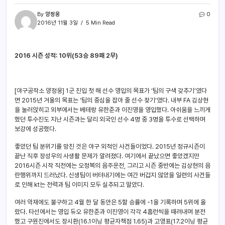
By
양정웅
0
2016년 11월 3일
5 Min Read
2016 시즌 성적: 10위(53승 89패 2무)
[야구공작소 양정웅] 1군 진입 첫 해 선수 영입의 목표가 ‘팀의 구색 갖추기’였다
면 2015년 겨울의 목표는 ‘팀의 중심을 잡아 줄 선수 찾기’였다. 내부 FA 김상현
을 눌러앉히고 외부에서는 베테랑 유한준과 이진영을 영입했다. 아쉬움을 느끼게
했던 투수진도 지난 시즌과는 달리 외국인 선수 4명 중 3명을 투수로 선택하며
보강에 성공했다.
좋았던 팀 분위기를 망친 것은 야구 외적인 사건들이었다. 2015년 정규시즌이
끝난 직후 장성우의 사생활 문제가 알려졌다. 여기에서 끝났으면 좋았겠지만
2016시즌 시작 직전에는 오정복의 음주운전, 그리고 시즌 중반에는 김상현의 음
란행위까지 드러났다. 신생팀이 버텨내기에는 여간 버겁지 않았을 일련의 사건들
로 인해 kt는 전력과 팀 이미지 모두 실추되고 말았다.
여러 악재에도 불구하고 4월 한 달 동안은 5할 승률에 -1을 기록하며 5위에 올
랐다. 타선에서는 영입 듀오 유한준과 이진영이 각각 4홈런씩을 때려내며 분전
했고 구원진에서도 장시환(16.1이닝 평균자책점 1.65)과 고영표(17.2이닝 평균