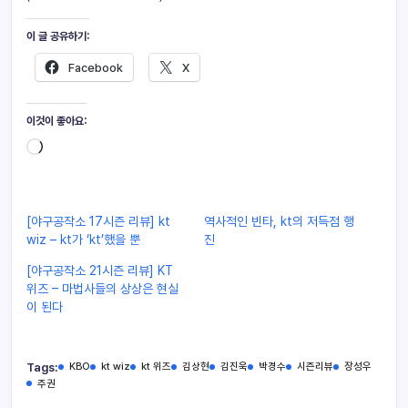
이 글 공유하기:
Facebook
X
이것이 좋아요:
[야구공작소 17시즌 리뷰] kt
역사적인 빈타, kt의 저득점 행
wiz – kt가 ‘kt’했을 뿐
진
[야구공작소 21시즌 리뷰] KT
위즈 – 마법사들의 상상은 현실
이 된다
Tags:
KBO
kt wiz
kt 위즈
김상현
김진욱
박경수
시즌리뷰
장성우
주권