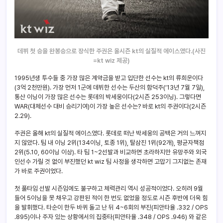
데뷔 첫 승을 완봉승으로 장식한 주권은 올시즌 kt의 실질적 에이스였다.(사진
=kt wiz 제공)
1995년생 투수들 중 가장 많은 계약금을 받고 입단한 선수는 kt의 류희운이다
(3억 2천만원). 가장 먼저 1군에 데뷔한 선수는 두산의 함덕주(‘13년 7월 7일),
통산 이닝이 가장 많은 선수는 롯데의 박세웅이다(2시즌 253이닝). 그렇다면
WAR(대체선수 대비 승리기여)이 가장 높은 선수는? 바로 kt의 주권이다(2시즌
2.29).
주권은 올해 kt의 실질적 에이스였다. 롯데로 떠난 박세웅의 공백은 거의 느껴지
지 않았다. 팀 내 이닝 2위(134이닝, 토종 1위), 탈삼진 1위(92개), 평균자책점
2위(5.10, 60이닝 이상). 타 팀 1~2선발과 비교하면 초라하지만 유망주와 외국
인선수 가릴 것 없이 부진했던 kt wiz 팀 사정을 생각하면 고맙기 그지없는 존재
가 바로 주권이었다.
첫 풀타임 선발 시즌임에도 불구하고 체력관리 역시 성공적이었다. 오히려 9월
들어 5이닝을 못 채우고 강판된 적이 한 번도 없었을 정도로 시즌 후반에 더욱 힘
을 발휘했다. 타순이 한두 바퀴 돌고 난 뒤 4~6회의 부진(피안타율 .332 / OPS
.895)이나 주자 있는 상황에서의 집중타(피안타율 .348 / OPS .946) 와 같은