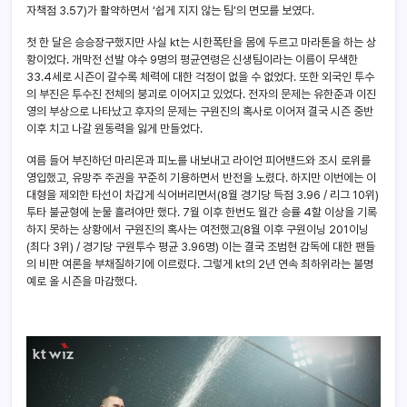
자책점 3.57)가 활약하면서 ‘쉽게 지지 않는 팀’의 면모를 보였다.
첫 한 달은 승승장구했지만 사실 kt는 시한폭탄을 몸에 두르고 마라톤을 하는 상
황이었다. 개막전 선발 야수 9명의 평균연령은 신생팀이라는 이름이 무색한
33.4세로 시즌이 갈수록 체력에 대한 걱정이 없을 수 없었다. 또한 외국인 투수
의 부진은 투수진 전체의 붕괴로 이어지고 있었다. 전자의 문제는 유한준과 이진
영의 부상으로 나타났고 후자의 문제는 구원진의 혹사로 이어져 결국 시즌 중반
이후 치고 나갈 원동력을 잃게 만들었다.
여름 들어 부진하던 마리몬과 피노를 내보내고 라이언 피어밴드와 조시 로위를
영입했고, 유망주 주권을 꾸준히 기용하면서 반전을 노렸다. 하지만 이번에는 이
대형을 제외한 타선이 차갑게 식어버리면서(8월 경기당 득점 3.96 / 리그 10위)
투타 불균형에 눈물 흘려야만 했다. 7월 이후 한번도 월간 승률 4할 이상을 기록
하지 못하는 상황에서 구원진의 혹사는 여전했고(8월 이후 구원이닝 201이닝
(최다 3위) / 경기당 구원투수 평균 3.96명) 이는 결국 조범현 감독에 대한 팬들
의 비판 여론을 부채질하기에 이르렀다. 그렇게 kt의 2년 연속 최하위라는 불명
예로 올 시즌을 마감했다.