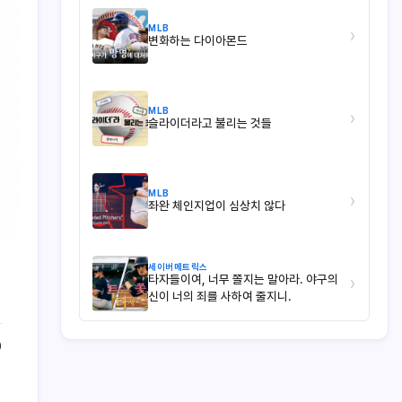
MLB
›
변화하는 다이아몬드
MLB
›
슬라이더라고 불리는 것들
MLB
›
좌완 체인지업이 심상치 않다
세이버메트릭스
타자들이여, 너무 쫄지는 말아라. 야구의
›
신이 너의 죄를 사하여 줄지니.
0