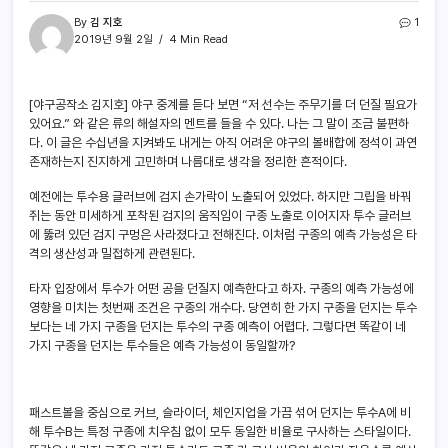
By
김 지호
1
2019년 9월 2일
4 Min Read
[야구공작소 김지호] 야구 중계를 듣다 보면 “저 선수는 주무기를 더 던질 필요가
있어요.” 와 같은 류의 해설자의 멘트를 들을 수 있다. 나는 그 말이 조금 불편하
다. 이 글은 수십년을 지켜봐도 내게는 아직 어려운 야구의 볼배합에 정석이 과연
존재하는지 진지하게 고민하며 나름대로 생각을 정리한 흔적이다.
예전에는 투수용 글러브에 검지 손가락이 노출되어 있었다. 하지만 그립을 바꿔
쥐는 동안 미세하게 포착된 검지의 움직임이 구종 노출로 이어지자 투수 글러브
에 뚫려 있던 검지 구멍은 사라졌다고 전해진다. 이처럼 구종의 예측 가능성은 타
격의 생산성과 밀접하게 관련된다.
타자 입장에서 투수가 어떤 공을 던질지 예측한다고 하자. 구종의 예측 가능성에
영향을 미치는 첫번째 조건은 구종의 개수다. 당연히 한 가지 구종을 던지는 투수
보다는 네 가지 구종을 던지는 투수의 구종 예측이 어렵다. 그렇다면 똑같이 네
가지 구종을 던지는 투수들은 예측 가능성이 동일할까?
패스트볼을 중심으로 커브, 슬라이더, 체인지업을 가끔 섞어 던지는 투수A에 비
해 투수B는 특정 구종에 치우침 없이 모두 동일한 비율로 구사하는 스타일이다.