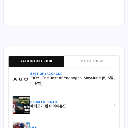
YAGONGSO PICK
MOST VIEW
BEST OF YAGONGSO
[BOY] The Best of Yagongso, May/June [5, 6월
›
의 칼럼]
UNCATEGORIZED
›
메타포가 된 다이아몬드
MLB