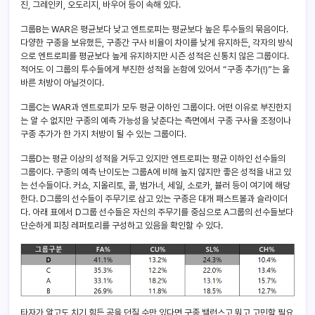
진, 그레인키, 오도리지, 바우어 등이 속해 있다.
그룹B는 WAR은 평균보다 낮고 엔트로피는 평균보다 높은 투수들의 묶음이다.
다양한 구종을 보유했든, 구종간 구사 비율이 차이를 낮게 유지하든, 각자의 방식
으로 엔트로피를 평균보다 높게 유지하지만 시즌 성적은 신통치 않은 그룹이다.
적어도 이 그룹의 투수들에게 부진한 성적을 논함에 있어서 “구종 추가(!)”는 올
바른 처방이 아닐것이다.
그룹C는 WAR과 엔트로피가 모두 평균 이하인 그룹이다. 어떤 이유로 부진한지
는 알 수 없지만 구종의 예측 가능성을 낮춘다는 측면에서 구종 구사율 조정이나
구종 추가가 한 가지 처방이 될 수 있는 그룹이다.
그룹D는 평균 이상의 성적을 거두고 있지만 엔트로피는 평균 이하인 선수들의
그룹이다. 구종의 예측 난이도는 그룹A에 비해 높지 않지만 좋은 성적을 내고 있
는 선수들이다. 커쇼, 지올리토, 콜, 범가너, 세일, 소로카, 뷸러 등이 여기에 해당
한다. D그룹의 선수들이 주무기로 삼고 있는 구종은 대개 패스트볼과 슬라이더
다. 아래 표에서 D그룹 선수들은 자신의 주무기를 중심으로 A그룹의 선수들보다
단순하게 피칭 레퍼토리를 구성하고 있음을 확인할 수 있다.
타자가 알고도 치기 힘든 공을 던질 수만 있다면 구종 밸런스고 뭐고 고민할 필요