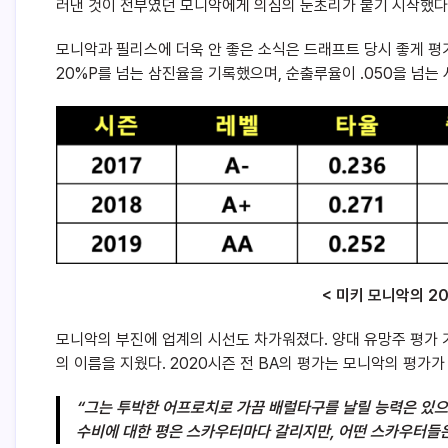
러낸 것이 전부였던 모니악에게 의심의 눈초리가 붙기 시작했다
모니악과 필리스에 더욱 안 좋은 소식은 드래프트 당시 좋게 평
20%P를 넘는 삼진율을 기록했으며, 순출루율이 .050을 넘는 
< 미키 모니악의 20
모니악의 부진에 업계의 시선도 차가워졌다. 양대 유망주 평가 기관인
의 이름을 지웠다. 2020시즌 전 BA의 평가는 모니악의 평가
“
그는
투박한
어프로치로
가끔
배럴타구를
날릴
능력은
있으
수비에
대한
평은
스카우터마다
갈리지만,
어떤
스카우터들