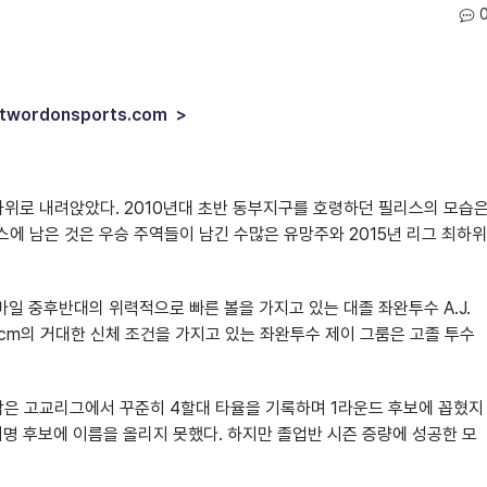
stwordonsports.com >
최하위로 내려앉았다. 2010년대 초반 동부지구를 호령하던 필리스의 모습
스에 남은 것은 우승 주역들이 남긴 수많은 유망주와 2015년 리그 최하위
마일 중후반대의 위력적으로 빠른 볼을 가지고 있는 대졸 좌완투수 A.J.
8cm의 거대한 신체 조건을 가지고 있는 좌완투수 제이 그룸은 고졸 투수
악은 고교리그에서 꾸준히 4할대 타율을 기록하며 1라운드 후보에 꼽혔지
지명 후보에 이름을 올리지 못했다. 하지만 졸업반 시즌 증량에 성공한 모