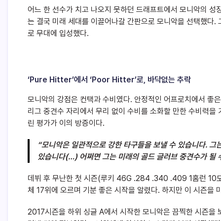
어느 한 선수가 치고 나오지 못하던 드래프트에서 모니악의 성
는 결국 미래 세대를 이끌어나갈 간판으로 모니악을 선택했다. 
로 무대에 입성했다.
‘Pure Hitter’에서 ‘Poor Hitter’로, 바닥없는 추락
모니악의 강점은 컨택과 수비였다. 안정적인 어프로치에서 좋은 
리그 중견수 자리에서 무리 없이 수비를 소화할 만한 수비력을 가지
린 평가가 이의 방증이다.
“
모니악은
일관적으로
강한
타구들을
보낼
수
있습니다.
그
있습니다(…)
어쩌면
그는
미래의
골드
글러브
중견수가
될
데뷔 후 무난한 첫 시즌(루키 46G .284 .340 .409 1홈런 10
체 17위에 오르며 기분 좋은 시작을 알렸다. 하지만 이 시즌을
2017시즌을 하위 싱글 A에서 시작한 모니악은 끔찍한 시즌을 보