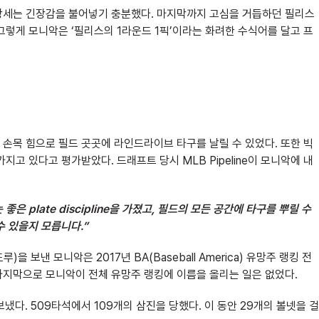
장세는 긴장감을 불어넣기 충분했다. 마지막까지 고심을 거듭하던 필리스
그렇게 모니악은 ‘필리스의 1라운드 1픽’이라는 화려한 수식어를 달고 프
손목 힘으로 필드 곳곳에 라인드라이브 타구를 날릴 수 있었다. 또한 빅
고 있다고 평가받았다. 드래프트 당시 MLB Pipeline이 모니악에 내
는
좋은 plate discipline
을
가졌고,
필드의
모든
공간에
타구를
뿌릴
수
수
있을지
모릅니다.”
도루)을 보낸 모니악은 2017년 BA(Baseball America) 유망주 랭킹 전
 마지막으로 모니악이 전체 유망주 랭킹에 이름을 올리는 일은 없었다.
냈다. 509타석에서 109개의 삼진을 당했다. 이 동안 29개의 볼넷을 걸