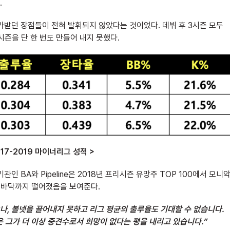
.
가받던 장점들이 전혀 발휘되지 않았다는 것이었다. 데뷔 후 3시즌 모두
시즌을 단 한 번도 만들어 내지 못했다.
17-2019 마이너리그 성적 >
 BA와 Pipeline은 2018년 프리시즌 유망주 TOP 100에서 모니
가 바닥까지 떨어졌음을 보여준다.
나,
볼넷을
끌어내지
못하고
리그
평균의
출루율도
기대할
수
없습니다.
은
그가
더
이상
중견수로서
희망이
없다는
평을
내리고
있습니다.”