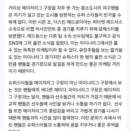
거리상 메이저리그 구장을 자주 못 가는 중소도시의 야구팬들
은 자기가 살고 있는 도시를 방문하는 슈퍼 스타들이 반가울 수
밖에 없다. 이번 시즌 초, 더스틴 페드로이아는 퍼터켓 레드삭스
소속으로 리햅 어사인먼트 중 경기를 치루기 위해 로체스터를
방문했다. 레드윙스는 다른 팀 소속 선수임에도 불구하고 공식
SNS에 그의 출전 소식을 알렸다. 이는 마이너리그에서만 볼
수 있는 독특한 마케팅이라 할 수 있다. 유망주들을 보는 즐거움
도 있는 마이너리그 경기지만 슈퍼스타 한 명의 출전 소식은 그
만큼 팬들을 경기장으로 발걸음 하게 만드는 좋은 마케팅 거리
이기 때문이다.
슈퍼스타들을 메이저리그 구장이 아닌 마이너리그 구장에서 보
는 것은 팬들에게 색다른 재미다. 마이너리그 구장은 메이저리
그 구장과는 달리, 팬들과 선수들간의 거리가 가깝기 때문에 비
교적 팬들은 선수들에 사인을 받거나 소통을 하기가 쉽다. 선수
들 또한 메이저리그의 중압감을 버리고 가볍게 경기를 나서기
때문에 팬들과의 시간을 많이 할애한다. 이런 분위기 속에서 어
린 팬들은 슈퍼스타들과 소통하며 꿈을 키우거나 좋은 추억을