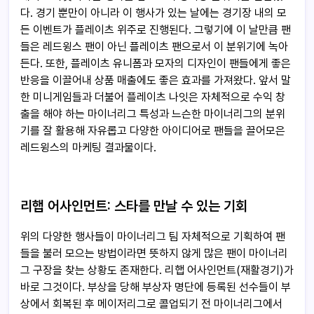
다. 경기 뿐만이 아니라 이 행사가 있는 날에는 경기장 내의 모
든 이벤트가 플레이츠 위주로 진행된다. 그렇기에 이 날만큼 팬
들은 레드윙스 팬이 아닌 플레이츠 팬으로서 이 분위기에 녹아
든다. 또한, 플레이츠 유니폼과 모자의 디자인이 팬들에게 좋은
반응을 이끌어내 상품 매출에도 좋은 효과를 가져왔다. 앞서 말
한 미니게임들과 더불어 플레이츠 나잇은 자체적으로 수익 창
출을 해야 하는 마이너리그 특성과 느슨한 마이너리그의 분위
기를 잘 활용해 자유롭고 다양한 아이디어로 팬들을 끌어모은
레드윙스의 마케팅 결과물이다.
리햅
어사인먼트:
스타를
만날
수
있는
기회
위의 다양한 행사들이 마이너리그 팀 자체적으로 기획하여 팬
들을 불러 모으는 방법이라면 뜻하지 않게 많은 팬이 마이너리
그 구장을 찾는 상황도 존재한다. 리햅 어사인먼트(재활경기)가
바로 그것이다. 부상을 당해 부상자 명단에 등록된 선수들이 부
상에서 회복된 후 메이저리그로 콜업되기 전 마이너리그에서