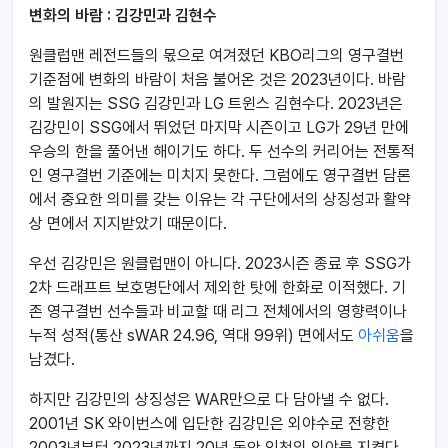
변화의 바람 : 김강민과 김현수
원클럽맨 레전드들의 몫으로 여겨졌던 KBO리그의 영구결번
기준점에 변화의 바람이 처음 불어온 것은 2023년이다. 바람
의 발원지는 SSG 김강민과 LG 트윈스 김현수다. 2023년은
김강민이 SSG에서 뛰었던 마지막 시즌이고 LG가 29년 만에
우승의 한을 풀어낸 해이기도 하다. 두 선수의 커리어는 전통적
인 영구결번 기준에는 미치지 못한다. 그럼에도 영구결번 담론
에서 중요한 의미를 갖는 이유는 각 구단에서의 상징성과 활약
상 면에서 지지받았기 때문이다.
우선 김강민은 원클럽맨이 아니다. 2023시즌 종료 후 SSG가
2차 드래프트 보호명단에서 제외한 탓에 한화로 이적했다. 기
존 영구결번 선수들과 비교할 때 리그 전체에서의 영향력이나
누적 성적(통산 sWAR 24.96, 역대 99위) 면에서도
아쉬움
을
남겼다.
하지만 김강민의 상징성은 WAR만으로 다 담아낼 수 없다.
2001년 SK 와이번스에 입단한 김강민은 외야수로 전향한
2003년부터 2023년까지 20년 동안 인천의 외야를 지켰다.