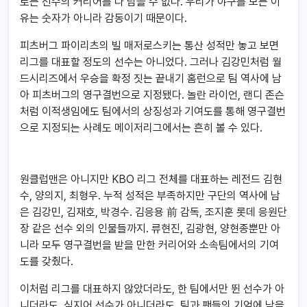
로는 선수의 커리어를 다 담을 수 없다. 우리가 야구를 보는 이
유는 숫자가 아니라 감동이기 때문이다.
피츠버그 파이리츠의 빌 매저로스키는 통산 성적만 놓고 보면
리그를 대표할 정도의 선수는 아니었다. 그러나 김강민처럼 월
드시리즈에서 우승을 확정 짓는 끝내기 홈런으로 팀 역사에 남
아 피츠버그의 영구결번으로 지정됐다. 놀란 라이언, 랜디 존슨
처럼 이적생임에도 팀에서의 상징성과 기여도를 통해 영구결번
으로 지정되는 사례도 메이저리그에서는 흔히 볼 수 있다.
원클럽맨은 아니지만 KBO 리그 전체를 대표하는 레전드 김현
수, 양의지, 최형우. 누적 성적은 부족하지만 구단의 역사에 남
은 김강민, 김재호, 박경수. 김응용 前 감독, 조지훈 롯데 응원단
장 같은 선수 외의 인물들까지. 류현진, 김광현, 양현종뿐만 아
니라 모두 영구결번을 받을 만한 커리어와 소속팀에서의 기여
도를 갖췄다.
이처럼 리그를 대표하지 않았더라도, 한 팀에서만 뛴 선수가 아
니더라도, 심지어 선수가 아니더라도. 팀과 팬들의 기억에 남을