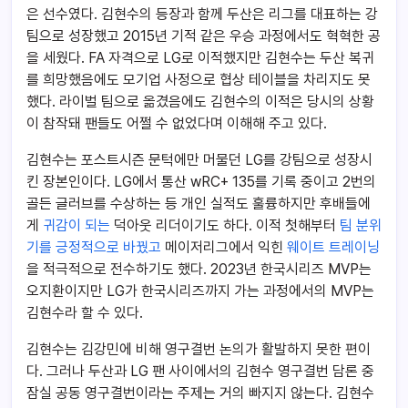
은 선수였다. 김현수의 등장과 함께 두산은 리그를 대표하는 강
팀으로 성장했고 2015년 기적 같은 우승 과정에서도 혁혁한 공
을 세웠다. FA 자격으로 LG로 이적했지만 김현수는 두산 복귀
를 희망했음에도 모기업 사정으로 협상 테이블을 차리지도 못
했다. 라이벌 팀으로 옮겼음에도 김현수의 이적은 당시의 상황
이 참작돼 팬들도 어쩔 수 없었다며 이해해 주고 있다.
김현수는 포스트시즌 문턱에만 머물던 LG를 강팀으로 성장시
킨 장본인이다. LG에서 통산 wRC+ 135를 기록 중이고 2번의
골든 글러브를 수상하는 등 개인 실적도 훌륭하지만 후배들에
게
귀감이 되는
덕아웃 리더이기도 하다. 이적 첫해부터
팀 분위
기를 긍정적으로 바꿨고
메이저리그에서 익힌
웨이트 트레이닝
을 적극적으로 전수하기도 했다. 2023년 한국시리즈 MVP는
오지환이지만 LG가 한국시리즈까지 가는 과정에서의 MVP는
김현수라 할 수 있다.
김현수는 김강민에 비해 영구결번 논의가 활발하지 못한 편이
다. 그러나 두산과 LG 팬 사이에서의 김현수 영구결번 담론 중
잠실 공동 영구결번이라는 주제는 거의 빠지지 않는다. 김현수