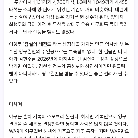
는 두산에서 1,131경기 4,769타석, LG에서 1,049경기 4,455
타석을 소화해 양 팀에서 뛰었던 기간이 거의 비슷하다. 내년에
는 잠실야구장에서 가장 많은 경기를 뛴 선수가 된다. 양의지,
최형우와 달리 이적 후 두산을 상대로 우승 트로피를 들어 올리
거나 구단과 갈등을 빚지도 않았다.
이렇듯 ‘
잠실의 레전드
’라는 상징성을 가지는 만큼 역사상 첫 복
수팀 영구결번의 주인공으로는 부족함이 없다. 한 걸음만 더 나
아가 김현수를 2026년이 마지막이 될 잠실야구장의 상징으로
남기면 어떨까.
김현수 정도의 공헌도와 상징성이라면 원클럽
맨이 아니더라도 영구결번을 받을 수 있다는 좋은 선례가 될 수
있다.
마치며
야구는 흔히 기록의 스포츠라 불린다. 하지만 기록만으로 영구
결번을 줄 세우듯 결정한다면 동의할 사람은 많지 않을 것이다.
WAR이 영구결번 논쟁의 기준으로 자주 등장하지만, WAR만으