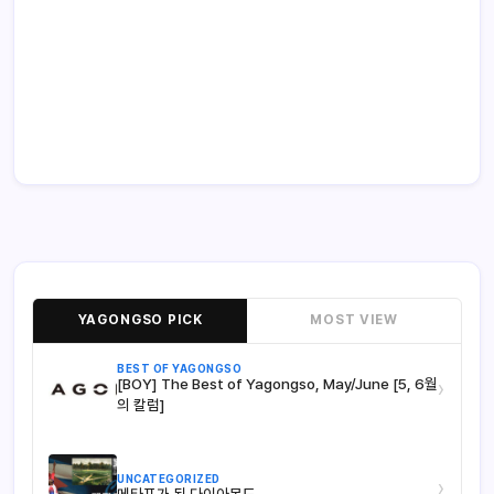
YAGONGSO PICK
MOST VIEW
BEST OF YAGONGSO
[BOY] The Best of Yagongso, May/June [5, 6월
›
의 칼럼]
UNCATEGORIZED
›
메타포가 된 다이아몬드