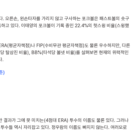
. 오른손, 왼손타자를 가리지 않고 구사하는 포크볼은 패스트볼의 솟구
하고 있다. 이태양의 포크볼이 기록 중인 22.4%의 헛스윙 비율(스윙했
RA(평균자책점)나 FIP(수비무관 평균자책점)도 물론 우수하지만, 다른
당 탈삼진 비율), BB%(타석당 볼넷 비율)를 살펴보면 현재의 위력적인
다.
준)
 결과가 그에 못 미치는(4점대 ERA) 투수의 이름도 물론 있다. 그러나
 투수들 역시 자리잡고 있다. 정우람의 이름도 빠지지 않는다. 여러모로