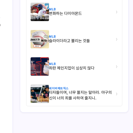
MLB
›
변화하는 다이아몬드
0
MLB
›
슬라이더라고 불리는 것들
MLB
›
좌완 체인지업이 심상치 않다
세이버메트릭스
타자들이여, 너무 쫄지는 말아라. 야구의
›
신이 너의 죄를 사하여 줄지니.