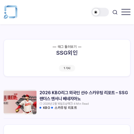
태그 둘러보기
SSG외인
1 기사
2026 KBO리그 외국인 선수 스카우팅 리포트 – SSG
랜더스 앤서니 베네지아노
2026년 2월 16일
조승택
4 Min Read
KBO
스카우팅 리포트