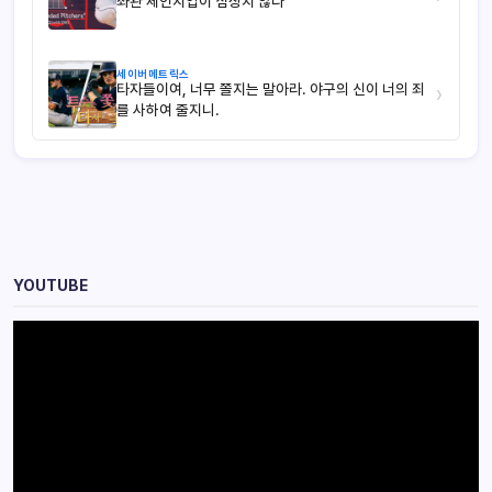
좌완 체인지업이 심상치 않다
세이버메트릭스
타자들이여, 너무 쫄지는 말아라. 야구의 신이 너의 죄
›
를 사하여 줄지니.
YOUTUBE