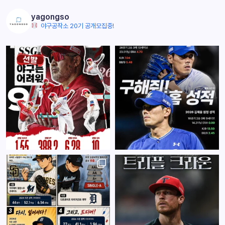
yagongso
야구공작소 20기 공개모집중!