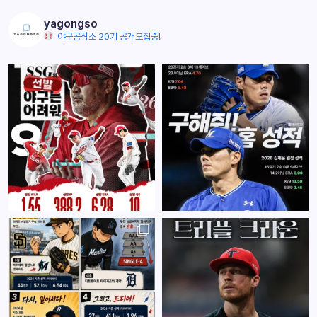
yagongso
야구공작소 20기 공개모집중!