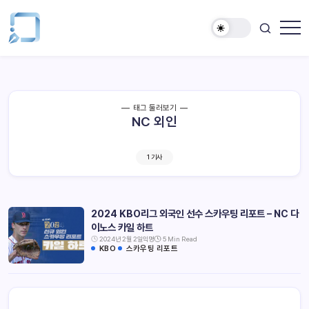
태그 둘러보기
NC 외인
1 기사
2024 KBO리그 외국인 선수 스카우팅 리포트 – NC 다
이노스 카일 하트
2024년 2월 2일
익명
5 Min Read
KBO
스카우팅 리포트