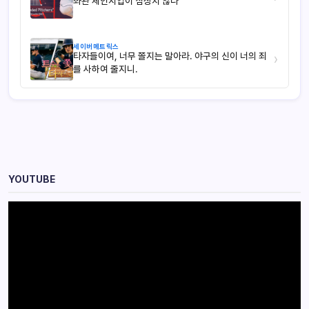
좌완 체인지업이 심상치 않다
세이버메트릭스
타자들이여, 너무 쫄지는 말아라. 야구의 신이 너의 죄
›
를 사하여 줄지니.
YOUTUBE