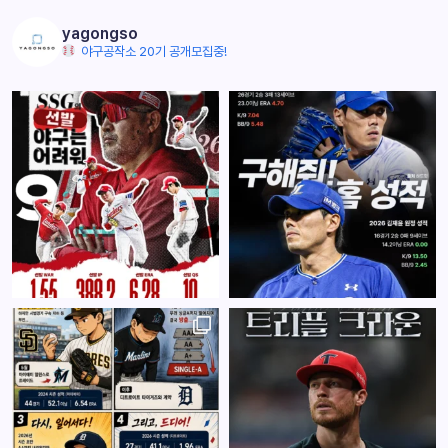
yagongso
야구공작소 20기 공개모집중!