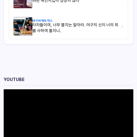
좌완 체인지업이 심상치 않다
세이버메트릭스
타자들이여, 너무 쫄지는 말아라. 야구의 신이 너의 죄
›
를 사하여 줄지니.
YOUTUBE