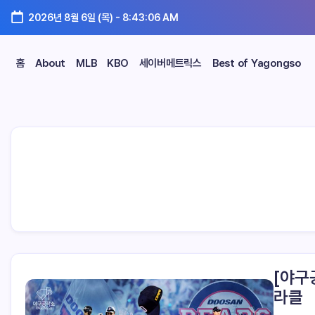
2026년 8월 6일 (목)
-
8:43:07 AM
홈
About
MLB
KBO
세이버메트릭스
Best of Yagongso
[야구
라클