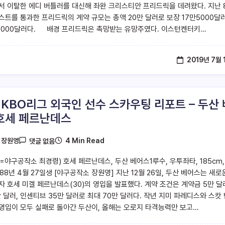
서 이탈한 에디 버틀러를 대신해 좌완 크리스티안 프리드릭을 데려왔다. 지난 
스트를 통과한 프리드릭의 계약 규모는 총액 20만 달러로 보장 17만5000달러
5000달러다. 배경 프리드릭은 촉망받는 유망주였다. 이스턴켄터키…
2019년 7월 
9 KBO리그 외국인 선수 스카우팅 리포트 – 두산 
호세 페르난데스
4 Min Read
y
장원영
댓글 없음
=야구공작소 최경령) 호세 페르난데스, 두산 베어스1루수, 우투좌타, 185cm,
1988년 4월 27일생 [야구공작소 장원영] 지난 12월 26일, 두산 베어스는 새로
자 호세 미겔 페르난데스(30)의 영입을 발표했다. 계약 조건은 계약금 5만 달
만 달러, 인센티브 35만 달러로 최대 70만 달러다. 작년 지미 파레디스와 스캇 
영입이 모두 실패로 돌아간 두산이, 올해는 오로지 타격능력만 보고…