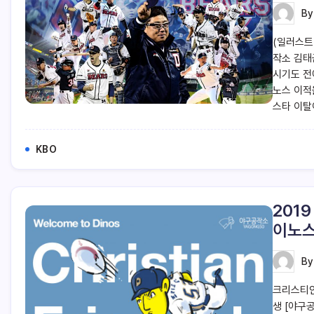
B
(일러스트=
작소 김태
시기도 전
노스 이적
스타 이탈
KBO
201
이노스
B
크리스티안 
생 [야구