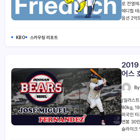
로 전열에
메디컬 테
옵션 2억
KBO
스카우팅 리포트
201
어스 
B
(일러스트
80kg, 
외국인 타
연봉 30
슬라이크 