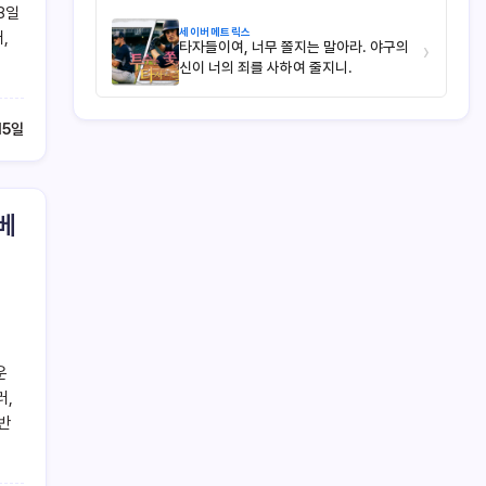
8일
세이버메트릭스
,
타자들이여, 너무 쫄지는 말아라. 야구의
›
신이 너의 죄를 사하여 줄지니.
15일
베
운
러,
반