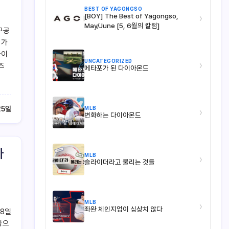
BEST OF YAGONGSO
[BOY] The Best of Yagongso,
›
May/June [5, 6월의 칼럼]
구공
 가
다이
UNCATEGORIZED
›
즈
메타포가 된 다이아몬드
MLB
25일
›
변화하는 다이아몬드
다
MLB
›
슬라이더라고 불리는 것들
MLB
›
좌완 체인지업이 심상치 않다
 8일
상으