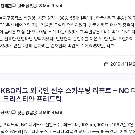
8 Min Read
y
김태근
댓글 없음
야구공작소 최원영) 시즌 성적 – 88승 55패 1무(1위, 한국시리즈 우승) [야
근] 두산 베어스의 지난 겨울은 근심의 연속이었다. 한국시리즈 패배의 충격이
에 들려온 핵심 전력의 이탈 소식 때문이었다. 그 주인공은 FA 계약으로 NC 
을 발표한 안방마님 양의지였다. 민병헌과 김현수를 이은 또 한 번의 프랜차이
이었다. 앞선 2명의 빈자리는 김재환과 박건우로 메워냈지만, 리그…
2019년 11월 
9 KBO리그 외국인 선수 스카우팅 리포트 – NC 
 크리스티안 프리드릭
3 Min Read
y
장원영
댓글 없음
프리드릭, NC 다이노스 선발투수, 좌투우타, 193cm, 100kg, 1987년 7월
공작소 장원영] NC 다이노스가 드디어 외국인 교체 카드를 빼 들었다. 어깨 부