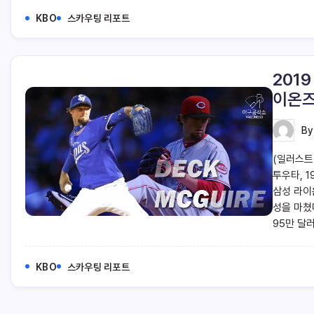
KBO
스카우팅 리포트
201
이온즈
B
(일러스트=
투우타, 1
삼성 라이
성을 마쳤다
95만 달
KBO
스카우팅 리포트