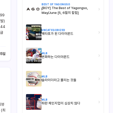
BEST OF YAGONGSO
[BOY] The Best of Yagongso,
›
May/June [5, 6월의 칼럼]
999
선발)
.44
UNCATEGORIZED
›
이글
메타포가 된 다이아몬드
MLB
15일
›
변화하는 다이아몬드
MLB
›
슬라이더라고 불리는 것들
MLB
›
좌완 체인지업이 심상치 않다
리뷰
 (최