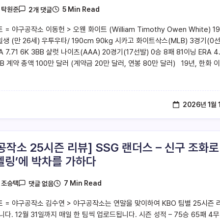
5 Min Read
y
탁원준
2개 댓글
 = 야구공작소 이동헌 > 오웬 화이트 (William Timothy Owen White) 1
일생 (만 26세) 우투우타/ 190cm 90kg 시카고 화이트삭스(MLB) 3경기(0
A 7.71 6K 3BB 샬럿 나이츠(AAA) 20경기(17선발) 0승 8패 81이닝 ERA 4
BB 계약 총액 100만 달러 (계약금 20만 달러, 연봉 80만 달러) 19년, 한화 
2026년 1월 
공작소 25시즌 리뷰] SSG 랜더스 – 신구 조화로
델링’에 박차를 가하다
7 Min Read
y
조승택
댓글 없음
트 = 야구공작소 김수연 > 야구공작소는 연말을 맞이하여 KBO 팀별 25시즌 
다. 12월 31일까지 매일 한 팀씩 업로드됩니다. 시즌 성적 – 75승 65패 4무