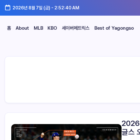
2026년 8월 7일 (금)
-
2:52:41 AM
홈
About
MLB
KBO
세이버메트릭스
Best of Yagongso
202
글스 