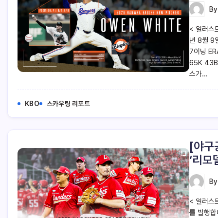
B
< 일러스트
년 8월 9
7이닝 ER
65K 43
스가…
KBO
스카우팅 리포트
[야구
‘리모
B
< 일러스
를 발행합니