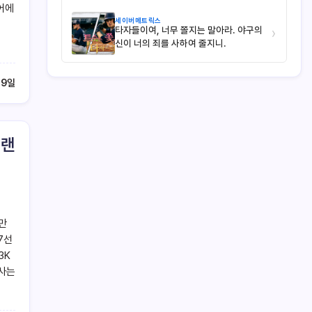
어에
세이버메트릭스
타자들이여, 너무 쫄지는 말아라. 야구의
›
신이 너의 죄를 사하여 줄지니.
29일
 랜
(만
7선
3K
농사는