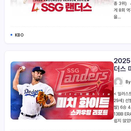
종 3위)
게 8회 
을…
KBO
202
더스 
B
< 일러스트
29세) 선
발) 6승 4
13BB E
쉽지 않았