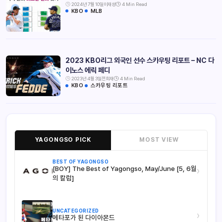
2024년 7월 10일
이재성
4 Min Read
KBO
MLB
2023 KBO리그 외국인 선수 스카우팅 리포트 – NC 다
이노스 에릭 페디
2023년 4월 3일
전희재
4 Min Read
KBO
스카우팅 리포트
YAGONGSO PICK
MOST VIEW
BEST OF YAGONGSO
[BOY] The Best of Yagongso, May/June [5, 6월
›
의 칼럼]
UNCATEGORIZED
›
메타포가 된 다이아몬드