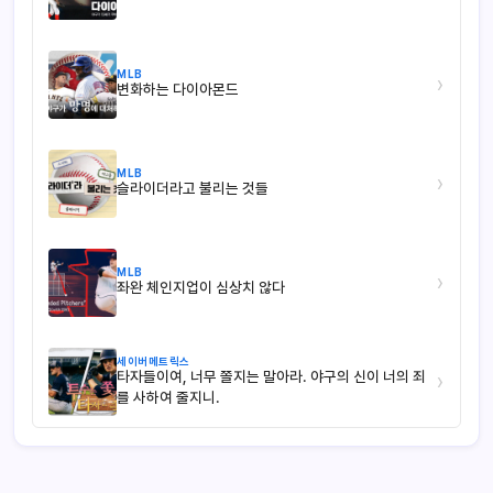
MLB
›
변화하는 다이아몬드
MLB
›
슬라이더라고 불리는 것들
MLB
›
좌완 체인지업이 심상치 않다
세이버메트릭스
타자들이여, 너무 쫄지는 말아라. 야구의 신이 너의 죄
›
를 사하여 줄지니.