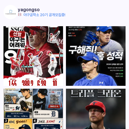
yagongso
야구공작소 20기 공개모집중!