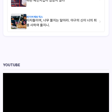
좌완 체인지업이 심상치 않다
세이버메트릭스
타자들이여, 너무 쫄지는 말아라. 야구의 신이 너의 죄
›
를 사하여 줄지니.
YOUTUBE