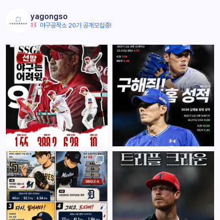
yagongso
야구공작소 20기 공개모집중!