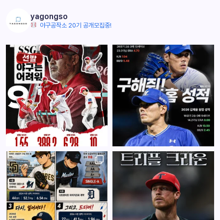
yagongso
야구공작소 20기 공개모집중!