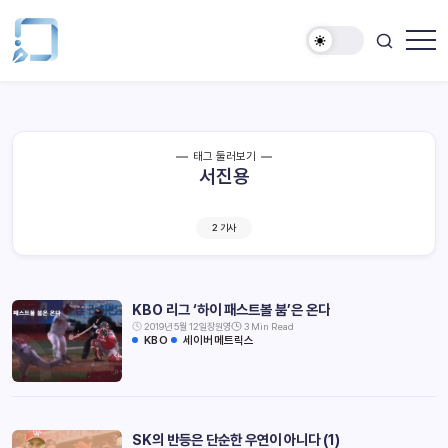
태그 둘러보기
서진용
2 기사
KBO 리그 ‘하이 패스트볼 붐’은 온다
2019년 5월 12일
장원영
3 Min Read
KBO
세이버메트릭스
SK의 반등은 단순한 우연이 아니다 (1)