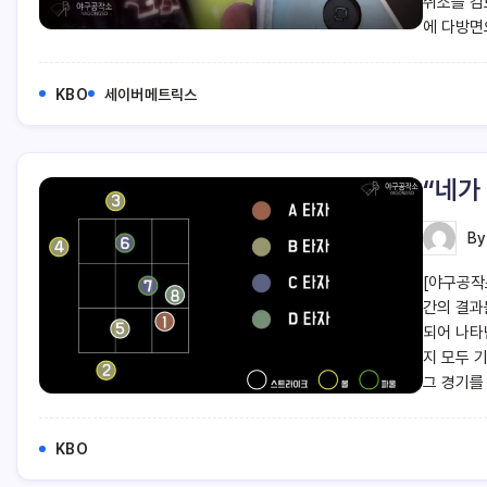
취소를 검
에 다방면
KBO
세이버메트릭스
“네가
B
[야구공작
간의 결과
되어 나타
지 모두 
그 경기를
KBO