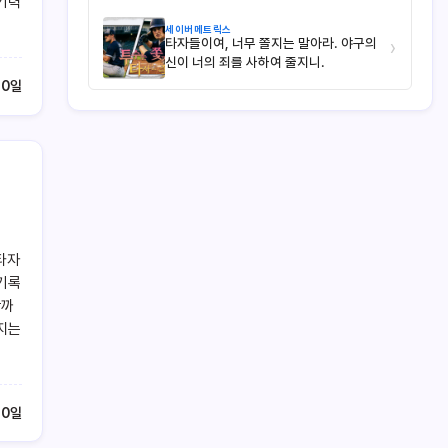
기력
세이버메트릭스
타자들이여, 너무 쫄지는 말아라. 야구의
›
신이 너의 죄를 사하여 줄지니.
10일
타자
 기록
황까
록지는
10일