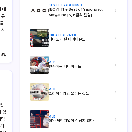
BEST OF YAGONGSO
 대
[BOY] The Best of Yagongso,
›
May/June [5, 6월의 칼럼]
 규
궁금
 시
UNCATEGORIZED
›
메타포가 된 다이아몬드
 9일
MLB
›
변화하는 다이아몬드
MLB
›
슬라이더라고 불리는 것들
초월
쉼 없
MLB
›
지럼
좌완 체인지업이 심상치 않다
경기