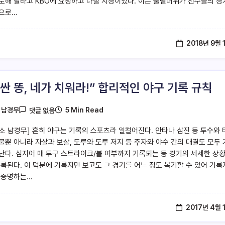
토해 달라고 KBO에 요청하고 나설 지경이었다. 이는 불볕더위가 선수들의 경
으로…
2018년 9월 
 싼 똥, 네가 치워라!” 합리적인 야구 기록 규칙
5 Min Read
y
남경무
댓글 없음
소 남경무] 흔히 야구는 기록의 스포츠라 일컬어진다. 안타나 삼진 등 투수와 
물뿐 아니라 자살과 보살, 도루와 도루 저지 등 주자와 야수 간의 대결도 모두
난다. 심지어 매 투구 스트라이크/볼 여부까지 기록되는 등 경기의 세세한 상
기록된다. 이 덕분에 기록지만 보고도 그 경기를 어느 정도 복기할 수 있어 기
 증명하는…
2017년 4월 