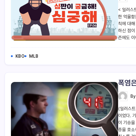
< 일러스
한 억울함
칙에 대해
하신 점이
즌에도 이
KBO
MLB
폭염은
B
(일러스트
이었다. 
이 기승을
증을 호소