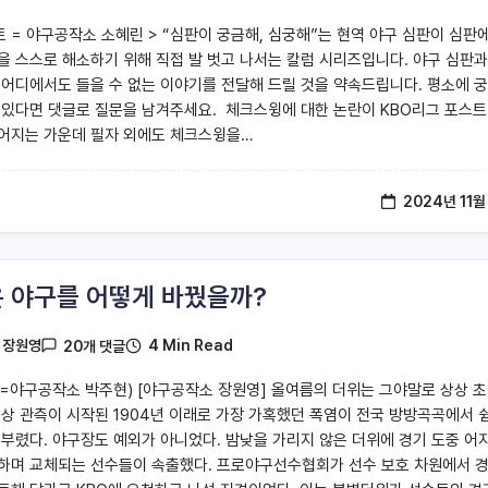
트 = 야구공작소 소혜린 > “심판이 궁금해, 심궁해”는 현역 야구 심판이 심판에
을 스스로 해소하기 위해 직접 발 벗고 나서는 칼럼 시리즈입니다. 야구 심판과
 어디에서도 들을 수 없는 이야기를 전달해 드릴 것을 약속드립니다. 평소에 
 있다면 댓글로 질문을 남겨주세요. 체크스윙에 대한 논란이 KBO리그 포스트
어지는 가운데 필자 외에도 체크스윙을…
2024년 11월
 야구를 어떻게 바꿨을까?
4 Min Read
y
장원영
20개 댓글
=야구공작소 박주현) [야구공작소 장원영] 올여름의 더위는 그야말로 상상 
기상 관측이 시작된 1904년 이래로 가장 가혹했던 폭염이 전국 방방곡곡에서 
 부렸다. 야구장도 예외가 아니었다. 밤낮을 가리지 않은 더위에 경기 도중 어
하며 교체되는 선수들이 속출했다. 프로야구선수협회가 선수 보호 차원에서 