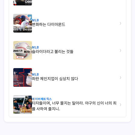
MLB
›
변화하는 다이아몬드
MLB
›
슬라이더라고 불리는 것들
MLB
›
좌완 체인지업이 심상치 않다
세이버메트릭스
타자들이여, 너무 쫄지는 말아라. 야구의 신이 너의 죄
›
를 사하여 줄지니.