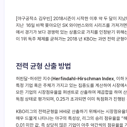
[야구공작소 김우빈] 2018시즌이 시작한 이후 약 두 달이 지났다
지난 16일 바짝 쫒아오던 SK 와이번스와의 시리즈를 가져가
에서 경기가 보다 경쟁력 있는 상품으로 가치를 인정받기 위해
이 1위 독주 체제를 굳혀가는 2018 년 KBO는 과연 전력 균
전력 균형 산출 방법
허핀달-허쉬만 지수(
Herfindahl–Hirschman Index
, 이하
특정 기업 혹은 주체가 가지고 있는 집중도를 계산하여 시장에서
모든 기업의 시장점유율을 퍼센트로 산출하여 제곱합을 하여 산출한
독점 상태로 평가되며, 0.25가 초과되면 이미 독점화가 진행된
KBO리그의 전력균형을 HHI로 산출하기 위해서는 시장점유율의
매우 드물게 나타나는 야구의 특성상, 리그의 승리 점유율을 “해
0.01 미만 값, 즉 상당히 많은 기업이 아주 약간씩의 점유율을