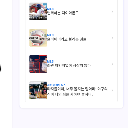
MLB
›
변화하는 다이아몬드
MLB
›
슬라이더라고 불리는 것들
MLB
›
좌완 체인지업이 심상치 않다
세이버메트릭스
타자들이여, 너무 쫄지는 말아라. 야구의
›
신이 너의 죄를 사하여 줄지니.