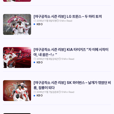
[야구공작소 시즌 리뷰] LG 트윈스 – 두 마리 토끼
2016년 11월 9일
익명
5 Min Read
KBO
[야구공작소 시즌 리뷰] KIA 타이거즈 “자 이제 시작이
야, 내 꿈은~!♬”
2016년 11월 8일
김태근
5 Min Read
KBO
[야구공작소 시즌 리뷰] SK 와이번스 – 날개가 꺾였던 비
룡, 잠룡이 되다
2016년 11월 7일
김준호
5 Min Read
KBO