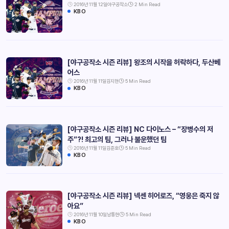
2016년 11월 12일
야구공작소
2 Min Read
KBO
[야구공작소 시즌 리뷰] 왕조의 시작을 허락하다, 두산베
어스
2016년 11월 11일
김지현
5 Min Read
KBO
[야구공작소 시즌 리뷰] NC 다이노스 – “장병수의 저
주”?! 최고의 팀, 그러나 불운했던 팀
2016년 11월 11일
김준호
5 Min Read
KBO
[야구공작소 시즌 리뷰] 넥센 히어로즈, “영웅은 죽지 않
아요”
2016년 11월 10일
남통현
5 Min Read
KBO