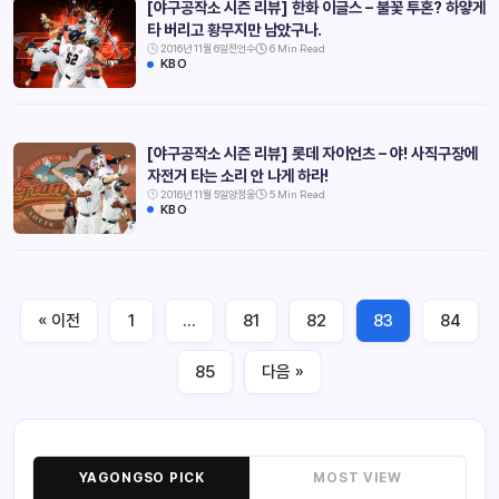
[야구공작소 시즌 리뷰] 한화 이글스 – 불꽃 투혼? 하얗게
타 버리고 황무지만 남았구나.
2016년 11월 6일
전언수
6 Min Read
KBO
[야구공작소 시즌 리뷰] 롯데 자이언츠 – 야! 사직구장에
자전거 타는 소리 안 나게 하라!
2016년 11월 5일
양정웅
5 Min Read
KBO
« 이전
1
…
81
82
83
84
85
다음 »
YAGONGSO PICK
MOST VIEW