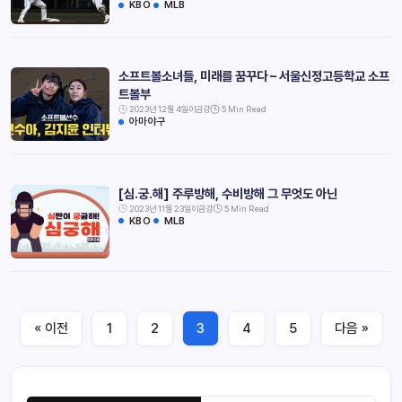
KBO
MLB
소프트볼소녀들, 미래를 꿈꾸다 – 서울신정고등학교 소프
트볼부
2023년 12월 4일
이금강
5 Min Read
아마야구
[심.궁.해] 주루방해, 수비방해 그 무엇도 아닌
2023년 11월 23일
이금강
5 Min Read
KBO
MLB
« 이전
1
2
3
4
5
다음 »