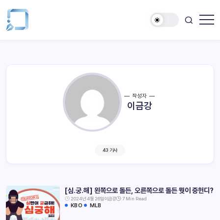
작성자
이금강
43 기사
[심.궁.해] 왼쪽으로 돌든, 오른쪽으로 돌든 뭣이 중헌디?
2024년 4월 26일
이금강
7 Min Read
KBO
MLB