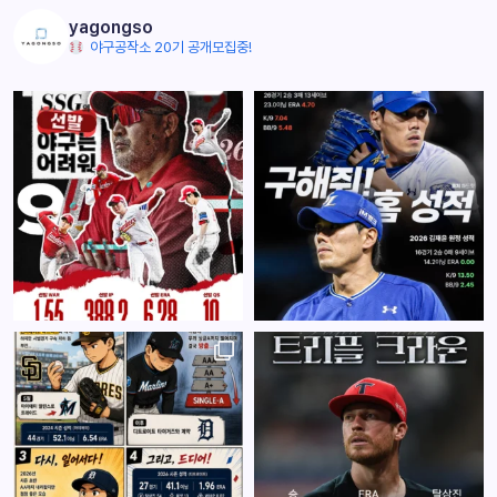
yagongso
야구공작소 20기 공개모집중!