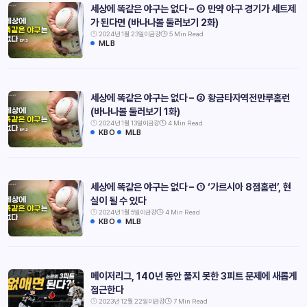
세상에 똑같은 야구는 없다 – ③ 만약 야구 경기가 세트제
가 된다면 (바나나볼 둘러보기 2화)
2024년 1월 23일
이금강
5 Min Read
MLB
세상에 똑같은 야구는 없다 – ② 황금타자역전만루홈런
(바나나볼 둘러보기 1화)
2024년 1월 13일
이금강
4 Min Read
KBO
MLB
세상에 똑같은 야구는 없다 – ① ‘가르시아 8점홈런’, 현
실이 될 수 있다
2024년 1월 5일
이금강
4 Min Read
KBO
MLB
메이저리그, 140년 동안 풀지 못한 3피트 문제에 새롭게
접근한다
2023년 12월 22일
이금강
7 Min Read