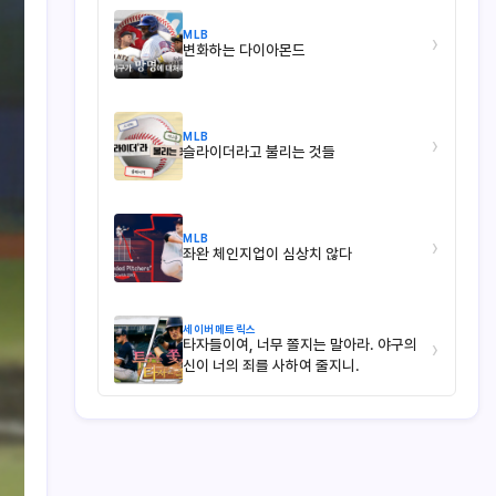
MLB
›
변화하는 다이아몬드
MLB
›
슬라이더라고 불리는 것들
MLB
›
좌완 체인지업이 심상치 않다
세이버메트릭스
타자들이여, 너무 쫄지는 말아라. 야구의
›
신이 너의 죄를 사하여 줄지니.