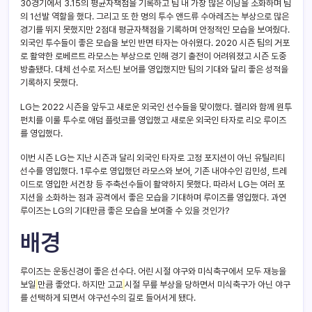
30경기에서 3.15의 평균자책점을 기록하고 팀 내 가장 많은 이닝을 소화하며 팀
의 1선발 역할을 했다. 그리고 또 한 명의 투수 앤드류 수아레즈는 부상으로 많은
경기를 뛰지 못했지만 2점대 평균자책점을 기록하며 안정적인 모습을 보여줬다.
외국인 투수들이 좋은 모습을 보인 반면 타자는 아쉬웠다. 2020 시즌 팀의 거포
로 활약한 로베르트 라모스는 부상으로 인해 경기 출전이 어려워졌고 시즌 도중
방출됐다. 대체 선수로 저스틴 보어를 영입했지만 팀의 기대와 달리 좋은 성적을
기록하지 못했다.
LG는 2022 시즌을 앞두고 새로운 외국인 선수들을 맞이했다. 켈리와 함께 원투
펀치를 이룰 투수로 애덤 플럿코를 영입했고 새로운 외국인 타자로 리오 루이즈
를 영입했다.
이번 시즌 LG는 지난 시즌과 달리 외국인 타자로 고정 포지션이 아닌 유틸리티
선수를 영입했다. 1루수로 영입했던 라모스와 보어, 기존 내야수인 김민성, 트레
이드로 영입한 서건창 등 주축선수들이 활약하지 못했다. 따라서 LG는 여러 포
지션을 소화하는 점과 공격에서 좋은 모습을 기대하며 루이즈를 영입했다. 과연
루이즈는 LG의 기대만큼 좋은 모습을 보여줄 수 있을 것인가?
배경
루이즈는 운동신경이 좋은 선수다. 어린 시절 야구와 미식축구에서 모두 재능을
보일
만큼 좋았다. 하지만 고교
시절 무릎 부상을 당하면서 미식축구가 아닌 야구
를 선택하게 되면서 야구선수의 길로 들어서게 됐다.