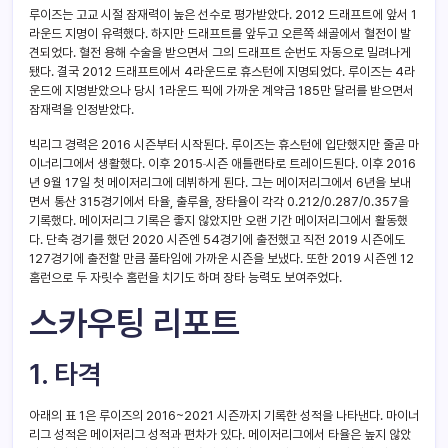
루이즈는 고교 시절 잠재력이 높은 선수로 평가받았다. 2012 드래프트에 앞서 1
라운드 지명이 유력했다. 하지만 드래프트를 앞두고 오른쪽 쇄골에서 혈전이 발
견되었다. 혈전 용해 수술을 받으면서 그의 드래프트 순번도 자동으로 밀려나게
됐다. 결국 2012 드래프트에서 4라운드로 휴스턴에 지명되었다. 루이즈는 4라
운드에 지명받았으나 당시 1라운드 픽에 가까운 계약금 185만 달러를 받으면서
잠재력을 인정받았다.
빅리그 경력은 2016 시즌부터 시작된다. 루이즈는 휴스턴에 입단했지만 줄곧 마
이너리그에서 생활했다. 이후 2015
시즌 애틀랜타로 트레이드된다. 이후 2016
년 9월 17일 첫 메이저리그에 데뷔하게 된다. 그는 메이저리그에서 6년을 보내
면서 통산 315경기에서 타율, 출루율, 장타율이 각각 0.212/0.287/0.357을
기록했다. 메이저리그 기록은 좋지 않았지만 오랜 기간 메이저리그에서 활동했
다. 단축 경기를 했던 2020 시즌엔 54경기에 출전했고 직전 2019 시즌에도
127경기에 출전할 만큼 풀타임에 가까운 시즌을 보냈다. 또한 2019 시즌엔 12
홈런으로 두 자릿수 홈런을 치기도 하며 장타 능력도 보여주었다.
스카우팅 리포트
1.
타격
아래의 표 1은 루이즈의 2016~2021 시즌까지 기록한 성적을 나타낸다. 마이너
리그 성적은 메이저리그 성적과 편차가 있다. 메이저리그에서 타율은 높지 않았