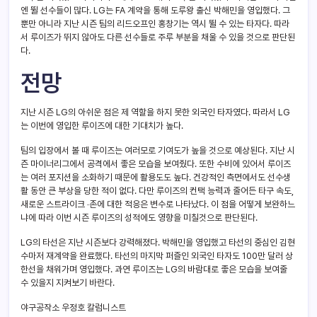
엔 뛸 선수들이 많다. LG는 FA 계약을 통해 도루왕 출신 박해민을 영입했다. 그
뿐만 아니라 지난 시즌 팀의 리드오프인 홍창기는 역시 뛸 수 있는 타자다. 따라
서 루이즈가 뛰지 않아도 다른 선수들로 주루 부분을 채울 수 있을 것으로 판단된
다.
전망
지난 시즌 LG의 아쉬운 점은 제 역할을 하지 못한 외국인 타자였다. 따라서 LG
는 이번에 영입한 루이즈에 대한 기대치가 높다.
팀의 입장에서 볼 때 루이즈는 여러모로 기여도가 높을 것으로 예상된다. 지난 시
즌 마이너리그에서 공격에서 좋은 모습을 보여줬다. 또한 수비에 있어서 루이즈
는 여러 포지션을 소화하기 때문에 활용도도 높다. 건강적인 측면에서도 선수생
활 동안 큰 부상을 당한 적이 없다. 다만 루이즈의 컨택 능력과 줄어든 타구 속도,
새로운 스트라이크
존에 대한 적응은 변수로 나타났다. 이 점을 어떻게 보완하느
냐에 따라 이번 시즌 루이즈의 성적에도 영향을 미칠것으로 판단된다.
LG의 타선은 지난 시즌보다 강력해졌다. 박해민을 영입했고 타선의 중심인 김현
수마저 재계약을 완료했다. 타선의 마지막 퍼즐인 외국인 타자도 100만 달러 상
한선을 채워가며 영입했다. 과연 루이즈는 LG의 바람대로 좋은 모습을 보여줄
수 있을지 지켜보기 바란다.
야구공작소 우정호 칼럼니스트