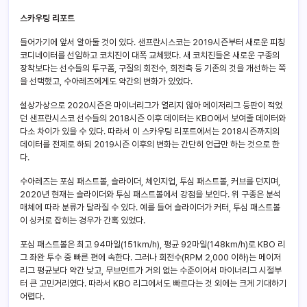
스카우팅 리포트
들어가기에 앞서 알아둘 것이 있다. 샌프란시스코는 2019시즌부터 새로운 피칭
코디네이터를 선임하고 코치진이 대폭 교체됐다. 새 코치진들은 새로운 구종의
장착보다는 선수들의 투구폼, 구질의 회전수, 회전축 등 기존의 것을 개선하는 쪽
을 선택했고, 수아레즈에게도 약간의 변화가 있었다.
설상가상으로 2020시즌은 마이너리그가 열리지 않아 메이저리그 등판이 적었
던 샌프란시스코 선수들의 2018시즌 이후 데이터는 KBO에서 보여줄 데이터와
다소 차이가 있을 수 있다. 따라서 이 스카우팅 리포트에서는 2018시즌까지의
데이터를 전제로 하되 2019시즌 이후의 변화는 간단히 언급만 하는 것으로 한
다.
수아레즈는 포심 패스트볼, 슬라이더, 체인지업, 투심 패스트볼, 커브를 던지며,
2020년 현재는 슬라이더와 투심 패스트볼에서 강점을 보인다. 위 구종은 분석
매체에 따라 분류가 달라질 수 있다. 예를 들어 슬라이더가 커터, 투심 패스트볼
이 싱커로 잡히는 경우가 간혹 있었다.
포심 패스트볼은 최고 94마일(151km/h), 평균 92마일(148km/h)로 KBO 리
그 좌완 투수 중 빠른 편에 속한다. 그러나 회전수(RPM 2,000 이하)는 메이저
리그 평균보다 약간 낮고, 무브먼트가 거의 없는 수준이어서 마이너리그 시절부
터 큰 고민거리였다. 따라서 KBO 리그에서도 빠르다는 것 외에는 크게 기대하기
어렵다.