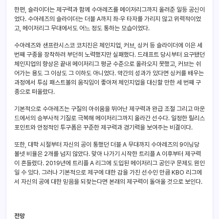
한편, 슬라이더는 제구력과 함께 수아레즈를 메이저리그까지 올려준 일등 공신이
었다. 수아레즈의 슬라이더는 더블 A까지 좌·우 타자를 가리지 않고 위력적이었
고, 메이저리그 무대에서도 어느 정도 통하는 모습이었다.
수아레즈와 샌프란시스코 코치진은 체인지업, 커브, 싱커 등 슬라이더에 이은 세
번째 구종을 장착하려 부던히 노력했지만 실패했다. 드래프트 당시부터 요구됐던
체인지업의 향상은 끝내 메이저리그 평균 수준으로 올라오지 못했고, 커브는 쉬
어가는 용도 그 이상도 그 이하도 아니었다. 약간의 성과가 있다면 싱커를 배우는
과정에서 투심 패스트볼의 움직임이 좋아져 체인지업을 대신할 만한 세 번째 구
종으로 떠올랐다.
기본적으로 수아레즈는 구질의 아쉬움을 뛰어난 제구력과 완급 조절 그리고 마운
드에서의 승부사적 기질로 극복해 메이저리그까지 올라간 선수다. 일정한 릴리스
포인트와 안정적인 투구폼은 꾸준한 제구력과 경기력을 보여주는 비결이다.
또한, 대학 시절부터 자신의 공이 통했던 더블 A 무대까지 수아레즈의 9이닝당
볼넷 비율은 2개를 넘지 않았다. 맞아 나가기 시작한 트리플 A 이후부터 제구력
이 흔들렸다. 2019년에 트리플 A 리그에 도입된 메이저리그 공인구 문제도 원인
일 수 있다. 그러나 기본적으로 제구에 대한 감을 가진 선수인 만큼 KBO 리그에
서 자신의 공에 대한 믿음을 되찾는다면 본래의 제구력이 돌아올 것으로 보인다.
전망