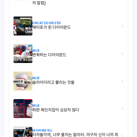
의 칼럼]
UNCATEGORIZED
›
메타포가 된 다이아몬드
MLB
›
변화하는 다이아몬드
MLB
›
슬라이더라고 불리는 것들
MLB
›
좌완 체인지업이 심상치 않다
세이버메트릭스
타자들이여, 너무 쫄지는 말아라. 야구의 신이 너의 죄
›