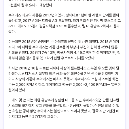
3선발이 될 수 있다고 예상됐다.
수아레즈 최고의 시즌은 2017년이었다. 정석대로 1년에 한 레벨씩 단계를 밟아
올라갔고, 2017년에는 트리플 A에 도달했다. 타자 친화적인 퍼시픽 코스트 리그
(PCL)에서도 15경기 평균자책점 3.55로 준수했고, 팀 내 유망주 2위까지 올라
갔다.
이듬해인 2018년은 순항하던 수아레즈의 운명이 뒤바뀐 해였다. 2018년 메이
저리그에 데뷔한 수아레즈는 기존 선수들의 부상과 부진이 겹쳐 생각보다 많은
기회를 받았다. 29경기 7승 13패, 평균자책점 4.49로 평범한 성적이었지만, 첫
해부터 많은 경기를 뛰었고 차기 선발 후보로서 기대를 모았다.
하지만 2018년 10월 파르한 자이디 사장의 샌프란시스코 부임 후 모든 것이 달
라졌다. LA 다저스 시절부터 빠른 공과 높은 회전수를 지닌 선수를 선호했던 자
이디 사장의 기준에 수아레즈는 미치지 못했다. 수아레즈의 포심 패스트볼 회전
수는 2,000 RPM 이하로 메이저리그 평균인 2,300~2,400 RPM과는 멀찍이
떨어져 있다.
그래도 몇 안 되는 좌완 유망주에 성실한 태도를 지닌 수아레즈였던 만큼 샌프란
시스코도 포기하지 않고 변화를 모색했으나 성공하지 못했다. 삼진을 잡을 수 있
는 확실한 공이 없던 수아레즈는 불펜으로도 쓰이지 못했고, 결국 지난 2년간 메
이저리그 등판은 27경기에 그쳤다.