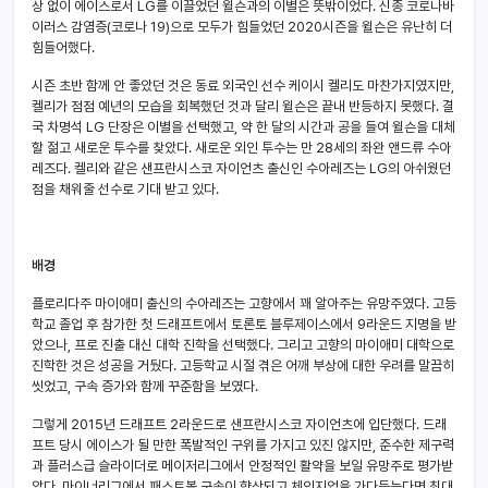
상 없이 에이스로서 LG를 이끌었던 윌슨과의 이별은 뜻밖이었다. 신종 코로나바
이러스 감염증(코로나 19)으로 모두가 힘들었던 2020시즌을 윌슨은 유난히 더
힘들어했다.
시즌 초반 함께 안 좋았던 것은 동료 외국인 선수 케이시 켈리도 마찬가지였지만,
켈리가 점점 예년의 모습을 회복했던 것과 달리 윌슨은 끝내 반등하지 못했다. 결
국 차명석 LG 단장은 이별을 선택했고, 약 한 달의 시간과 공을 들여 윌슨을 대체
할 젊고 새로운 투수를 찾았다. 새로운 외인 투수는 만 28세의 좌완 앤드류 수아
레즈다. 켈리와 같은 샌프란시스코 자이언츠 출신인 수아레즈는 LG의 아쉬웠던
점을 채워줄 선수로 기대 받고 있다.
배경
플로리다주 마이애미 출신의 수아레즈는 고향에서 꽤 알아주는 유망주였다. 고등
학교 졸업 후 참가한 첫 드래프트에서 토론토 블루제이스에서 9라운드 지명을 받
았으나, 프로 진출 대신 대학 진학을 선택했다. 그리고 고향의 마이애미 대학으로
진학한 것은 성공을 거뒀다. 고등학교 시절 겪은 어깨 부상에 대한 우려를 말끔히
씻었고, 구속 증가와 함께 꾸준함을 보였다.
그렇게 2015년 드래프트 2라운드로 샌프란시스코 자이언츠에 입단했다. 드래
프트 당시 에이스가 될 만한 폭발적인 구위를 가지고 있진 않지만, 준수한 제구력
과 플러스급 슬라이더로 메이저리그에서 안정적인 활약을 보일 유망주로 평가받
았다. 마이너리그에서 패스트볼 구속이 향상되고 체인지업을 가다듬는다면 최대