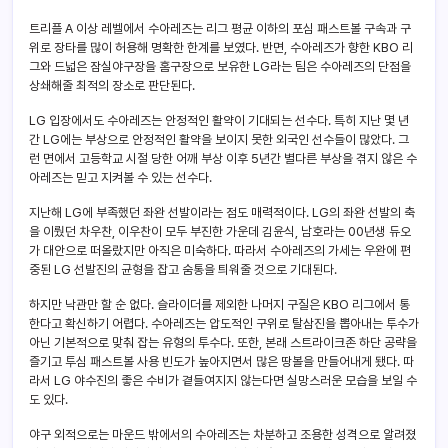
트리플 A 이상 레벨에서 수아레즈는 리그 평균 이하의 포심 패스트볼 구속과 구
위로 장타를 많이 허용해 명확한 한계를 보였다. 반면, 수아레즈가 향한 KBO 리
그와 드넓은 잠실야구장을 홈구장으로 보유한 LG라는 팀은 수아레즈의 단점을
상쇄해줄 최적의 장소로 판단된다.
LG 입장에서도 수아레즈는 안정적인 활약이 기대되는 선수다. 특히 지난 몇 년
간 LG에는 부상으로 안정적인 활약을 보이지 못한 외국인 선수들이 많았다. 그
런 면에서 고등학교 시절 당한 어깨 부상 이후 5년간 별다른 부상을 겪지 않은 수
아레즈는 믿고 지켜볼 수 있는 선수다.
지난해 LG에 부족했던 좌완 선발이라는 점도 매력적이다. LG의 좌완 선발의 축
을 이뤘던 차우찬, 이우찬이 모두 부진한 가운데 김윤식, 남호라는 00년생 듀오
가 대안으로 떠올랐지만 아직은 미숙하다. 따라서 수아레즈의 가세는 우완에 편
중된 LG 선발진의 균형을 잡고 숨통을 틔워줄 것으로 기대된다.
하지만 낙관만 할 순 없다. 슬라이더를 제외한 나머지 구질은 KBO 리그에서 통
한다고 확신하기 어렵다. 수아레즈는 압도적인 구위로 탈삼진을 뽑아내는 투수가
아닌 기본적으로 맞춰 잡는 유형의 투수다. 또한, 본래 스트라이크존 하단 공략을
즐기고 투심 패스트볼 사용 빈도가 높아지면서 많은 땅볼을 만들어내게 됐다. 따
라서 LG 야수진의 좋은 수비가 곁들여지지 않는다면 실망스러운 모습을 보일 수
도 있다.
야구 외적으로는 마운드 밖에서의 수아레즈는 차분하고 조용한 성격으로 알려졌