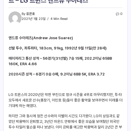
트 – LG 트윈스 앤드류 수아레즈
By
유은호
0
2021년 1월 23일
4 Min Read
앤드류 수아레즈(Andrew Jose Suarez)
선발 투수, 좌투좌타, 183cm, 91kg, 1992년 9월 11일(만 28세)
메이저리그 통산 성적 – 56경기(31선발) 7승 15패, 202.2이닝 65BB
160K, ERA 4.66
2020시즌 성적 – 6경기 0승 0패, 9.2이닝 6BB 5K, ERA 3.72
LG 트윈스의 2020년은 막판 부진으로 정규 시즌을 4위로 마무리했지만, 투·타
모두에서 새로운 선수(홍창기, 이민호 등)들이 좋은 활약을 보여주면서 미래를 더
기대케 하는 해였다.
하지만 그와 동시에 정든 선수와의 이별의 시간도 다가왔다. LG의 상징과도 같
았던 박용택이 은퇴했고, 3년간 마운드 안팎에서 좋은 모습을 보여줬던 외국인
투수 타일러 윌슨을 떠나 보냈다. 이미 은퇴를 예고한 박용택과 달리 2년간 큰 부