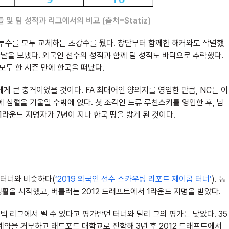
들 및 팀 성적과 리그에서의 비교 (출처=Statiz)
인 투수를 모두 교체하는 초강수를 뒀다. 창단부터 함께한 해커와도 작별했
 나날을 보냈다. 외국인 선수의 성적과 함께 팀 성적도 바닥으로 추락했다.
모두 한 시즌 만에 한국을 떠났다.
게 큰 충격이었을 것이다. FA 최대어인 양의지를 영입한 만큼, NC는 이
 심혈을 기울일 수밖에 없다. 첫 조각인 드류 루친스키를 영입한 후, 남
 1라운드 지명자가 7년이 지나 한국 땅을 밟게 된 것이다.
 터너와 비슷하다(
‘2019 외국인 선수 스카우팅 리포트 제이콥 터너’
). 동
활을 시작했고, 버틀러는 2012 드래프트에서 1라운드 지명을 받았다.
빅 리그에서 뛸 수 있다고 평가받던 터너와 달리 그의 평가는 낮았다. 35
계약을 거부하고 래드포드 대학교로 진학해 3년 후 2012 드래프트에서