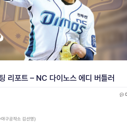
팅 리포트 – NC 다이노스 에디 버틀러
=야구공작소 김선영)