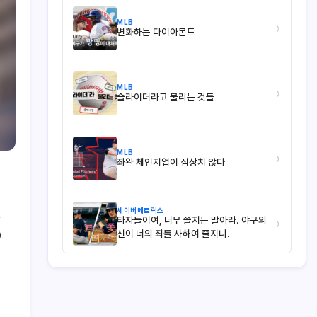
MLB
›
변화하는 다이아몬드
MLB
›
슬라이더라고 불리는 것들
MLB
›
좌완 체인지업이 심상치 않다
세이버메트릭스
타자들이여, 너무 쫄지는 말아라. 야구의
›
신이 너의 죄를 사하여 줄지니.
0