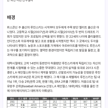
는 과연 어떤 선수일까
배경
위스콘신 주 출신의 루친스키는 시작부터 모두에게 주목 받던 엘리트 출신은 아
니었다. 고등학교 시절(2007년)과 대학교 시절(2010년) 두 번의 드래프트 기
회가 있었지만 모두 프로팀의 선택을 받지 못했다. 만 22세의 나이에 클리블랜드
인디언스와 자유계약을 맺고 프로 생활을 시작했지만 역시 그 곳에서도 두각을
나타내지 못했다. 농장과 스포츠용품 가게에서 아르바이트를 뛰면서도 루친스키
는 야구를 포기하지 않았다. 열악한 환경이었지만 독립리그로 발길을 돌렸고, 결
과적으로 옳은 결정이 됐다.
대학시절에도 고작 14번의 등판만이 허용됐던 루친스키에게 독립리그는 자신의
한계를 시험해볼 수 있는 소중한 무대였다. 2년 간의 실적을 토대로 2013 시즌
중반 LA 에인절스와 마이너 계약을 맺었다. 선발로서의 가능성을 인정받은 루친
스키에게 2014년은 최고의 한 해였다. 그 해 더블 A 레벨에서 루친스키는 팀 내
이닝 1위, 다승 2위(완투 2회, 완봉 1회), ERA 2위를 기록했다. 처음으로 팀 내
유망주 순위(Baseball America 선정 LA 에인절스 18위)에도 이름을 올린 것
에 이어 메이저리그 데뷔까지 이뤄냈다.