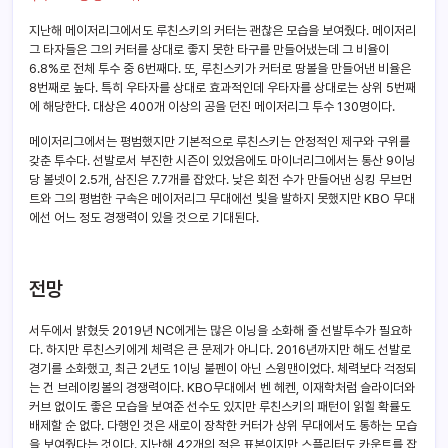
지난해 메이저리그에서도 루친스키의 커터는 괜찮은 모습을 보여줬다. 메이저리
그 타자들은 그의 커터를 상대로 좋지 못한 타구를 만들어냈는데 그 비율이
6.8%로 전체 투수 중 6번째다. 또, 루친스키가 커터로 땅볼을 만들어낸 비율은
8번째로 높다. 특히 우타자를 상대로 효과적인데 우타자를 상대로는 상위 5번째
에 해당한다. 대상은 400개 이상의 공을 던진 메이저리그 투수 130명이다.
메이저리그에서는 평범했지만 기본적으로 루친스키는 안정적인 제구와 구위를
갖춘 투수다. 선발로서 부진한 시즌이 있었음에도 마이너리그에서는 통산 9이닝
당 볼넷이 2.5개, 삼진은 7.7개를 잡았다. 낮은 회전 수가 만들어낸 싱킹 무브먼
트와 그의 평범한 구속은 메이저리그 무대에선 빛을 발하지 못했지만 KBO 무대
에선 어느 정도 경쟁력이 있을 것으로 기대된다.
전망
서두에서 밝혔듯 2019년 NC에게는 많은 이닝을 소화해 줄 선발투수가 필요하
다. 하지만 루친스키에게 체력은 큰 문제가 아니다. 2016년까지만 해도 선발로
경기를 소화했고, 최근 2년도 1이닝 불펜이 아닌 스윙맨이었다. 체력보다 걱정되
는 건 브레이킹볼의 경쟁력이다. KBO무대에서 벤 헤켄, 이재학처럼 슬라이더와
커브 없이도 좋은 모습을 보여준 선수도 있지만 루친스키의 패턴이 읽힐 확률도
배제할 순 없다. 다행인 것은 새로이 장착한 커터가 상위 무대에서도 통하는 모습
을 보여줬다는 것이다. 지난해 42개의 적은 표본이지만 스플리터도 카운트를 잡