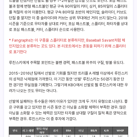
트볼을 던졌지만 선발로 뛸 경우 1~2마일은 감소할 것으로 보인다. 포심 패스트
볼과 함께 변형 패스트볼인 평균 구속 90마일의 커터, 싱커, 85마일의 스플리터
를 적절히 섞어 이용한다. 평균 구속 80마일 초반의 체인지업, 슬라이더, 커브도
던질 줄 알지만 이 중 슬라이더와 커브는 상위 무대에선 거의 쓰지 않는다. 2018
시즌을 기준으로 우타자를 상대로 커터, 포심 패스트볼, 스플리터, 좌타자를 상대
로 포심 패스트볼, 커터, 스플리터 순으로 사용한다.
* Fangraphs는 이 구종을 스플리터로 분류하지만, Baseball Savant처럼 체
인지업으로 분류하는 곳도 있다. 본 리포트에서는 혼동을 피하기 위해 스플리터
로 표기한다
루친스키에게 주목할 포인트는 불펜 경력, 패스트볼 위주의 구질, 땅볼 유도다.
2015~2016년 팀에서 선발로 기회를 줬지만 트리플 A 레벨 이상에서 루친스키
의 성적은 낙제점에 가까웠다. 이 기간 동안 ‘선발’ 루친스키는 50경기 동안 단
한 경기만 무실점을 기록했다. 그렇기에 KBO에서 선발로 뛸 루친스키에 대한 우
려가 나오는 것도 무리는 아니다.
선발에 실패하는 투수들은 여러 이유가 있지만 크게 두 가지 유형으로 나뉜다. 좋
은 구위를 갖고 있지만 한 시즌 동안 긴 이닝을 소화할 체력이 부족한 경우. 많은
이닝을 소화할 수 있는 체력은 있지만 타자를 상대할 구질이 질적 혹은 양적으로
부족한 경우. 루친스키는 이 중 후자에 가깝다.