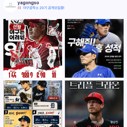
yagongso
야구공작소 20기 공개모집중!