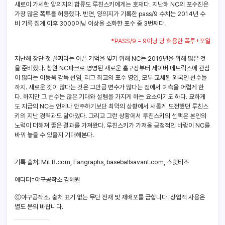
새로이 가세한 양의지의 합류도 루친스키에게는 호재다. 지난해 NC의 포수진은
가장 많은 폭투를 허용했다. 반면, 양의지가 기록한 pass/9 수치는 2014년 수
비 기록 집계 이후 3000이닝 이상을 소화한 포수 중 3번째다.
*PASS/9 = 9이닝 당 허용한 폭투+포일
지난해 창단 첫 꼴찌라는 아픈 기억을 잊기 위해 NC는 2019년을 위해 많은 것
을 준비했다. 창원 NC파크로 명명된 새로운 홈구장부터 세이버 메트릭스에 관심
이 많다는 이동욱 감독 선임, 리그 최고의 포수 영입, 모두 교체된 외국인 선수들
까지. 새로운 것이 많다는 것은 그만큼 변수가 많다는 점에서 예측을 어렵게 한
다. 하지만 그 변수는 많은 기대와 설렘을 가지게 하는 요소이기도 하다. 묘하게
도 지금의 NC는 언제나 안주하기보단 최악의 상황에서 새롭게 도전했던 루친스
키의 지난 경력과도 닮아있다. 그리고 그런 상황에서 루친스키의 선택은 본인의
노력이 더해져 좋은 결과를 가져왔다. 루친스키가 가져올 긍정적인 바람이 NC를
바꿔 놓을 수 있을지 기대해본다.
기록 출처: MiLB.com, Fangraphs, baseballsavant.com, 스탯티즈
에디터=야구공작소 김혜원
ⓒ야구공작소. 출처 표기 없는 무단 전재 및 재배포를 금합니다. 상업적 사용은
별도 문의 바랍니다.