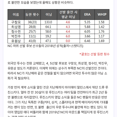
로 불안한 모습을 보였는데 올해도 상황은 비슷하다.
NC 하위 선발 후보 선수들의 2018년 성적(출처=스탯티즈)
*괄호는 선발 등판 횟수
외국인 투수는 전원 교체됐고, 4, 5선발 후보로 구창모, 최성영, 정수민, 박진우,
유원상 정도가 거론된다. 이재학 외에는 상수가 부족한 NC의 선발진인 것이다.
따라서 NC가 지난해와 같은 전철을 밟지 않으려면 외국인 투수의 많은 이닝 소
화가 꼭 필요하다.
가장 먼저 계약 소식을 알린 것은 지난해까지 마이애미 말린스에서 뛰던 드류 루
친스키다. 얼마 전 만 30살이 된 루친스키는 여러 팀을 전전하다가 최근 2년 동
안 불펜으로 자리잡았다. 루친스키의 영입 소식을 들은 NC 팬들의 반응은 반반
이다. 그가 지닌 독특한 구종(커터, 싱커, 스플리터)과 현역 메이저리거에 기대를
거는 팬이 있는 반면, 또 불펜 출신의 우완 투수냐며 불안해 하는 팬도 있다. 뒤
이어 영입된 에디 버틀러와 함께 2019년 NC의 마운드를 책임지게 된 루친스키