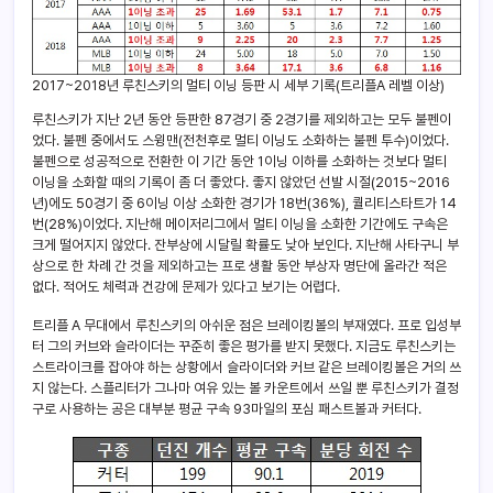
2017~2018년 루친스키의 멀티 이닝 등판 시 세부 기록(트리플A 레벨 이상)
루친스키가 지난 2년 동안 등판한 87경기 중 2경기를 제외하고는 모두 불펜이
었다. 불펜 중에서도 스윙맨(전천후로 멀티 이닝도 소화하는 불펜 투수)이었다.
불펜으로 성공적으로 전환한 이 기간 동안 1이닝 이하를 소화하는 것보다 멀티
이닝을 소화할 때의 기록이 좀 더 좋았다. 좋지 않았던 선발 시절(2015~2016
년)에도 50경기 중 6이닝 이상 소화한 경기가 18번(36%), 퀄리티스타트가 14
번(28%)이었다. 지난해 메이저리그에서 멀티 이닝을 소화한 기간에도 구속은
크게 떨어지지 않았다. 잔부상에 시달릴 확률도 낮아 보인다. 지난해 사타구니 부
상으로 한 차례 간 것을 제외하고는 프로 생활 동안 부상자 명단에 올라간 적은
없다. 적어도 체력과 건강에 문제가 있다고 보기는 어렵다.
트리플 A 무대에서 루친스키의 아쉬운 점은 브레이킹볼의 부재였다. 프로 입성부
터 그의 커브와 슬라이더는 꾸준히 좋은 평가를 받지 못했다. 지금도 루친스키는
스트라이크를 잡아야 하는 상황에서 슬라이더와 커브 같은 브레이킹볼은 거의 쓰
지 않는다. 스플리터가 그나마 여유 있는 볼 카운트에서 쓰일 뿐 루친스키가 결정
구로 사용하는 공은 대부분 평균 구속 93마일의 포심 패스트볼과 커터다.