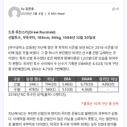
By
유은호
0
2019년 2월 4일
6 Min Read
드류 루친스키(Drew Rucinski)
선발투수, 우투우타, 188cm, 86kg, 1988년 12월 30일생
[야구공작소 김동윤] 지난해 창단 후 최악의 시즌을 보낸 NC는 2019 시즌을 대
비해 많은 것을 바꿨다. 그 중 하나가 부진했던 외국인 선수를 전원 교체하는 것
이었다. 특히 선발 투수였던 로건 베렛과 왕웨이중은 1,2선발다운 모습을 보여주
지 못했다. 외국인 투수 사이에서 두 선수가 기록한 SWAR은 4.52로 10개 구단
중 9번째였으며, ERA는 4.79로 7번째였다.
2018년 NC 투수진 성적(출처=스탯티즈)
*괄호는 10개 구단 중 순위
지난해 NC는 부진한 선발진과 벤치의 무리한 운용으로 불펜진의 과부하가 심했
다. 이재학을 제외한 토종 선발진이 많은 이닝을 소화하지 못했고, 이는 필연적으
로 불펜의 과부하로 이어졌다. 외국인 투수와 이재학 외에는 모두 5점대 방어율