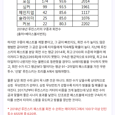
2018년 루친스키의 구종과 회전수
(출처=베이스볼서번트)
하지만 구종이 패스트볼 계열 뿐이고, 그 공이 빠르지도, 회전 수가 높지도 않은
평범한 공이라면 그 공은 갈수록 타자들에게 익숙해질 확률이 높다. 지난해 루친
스키의 패스트볼 분당 회전 수는 평균 2014회, 최고 2100회 수준에 머물러 메
이저리그 평균(2265회)에 미치지 못했다. 구속은 평균적으로 93마일, 최고 94
마일까지 나왔지만 이는 불펜으로 등판했을 경우다. 브레이킹볼을 구사하지 못하
고, 회전 수가 리그 평균보다 떨어지는 평균 91~2마일의 패스트볼을 가진 우완
투수. ‘선발’ 루친스키는 트리플 A에서 멈춰야했다.
물론 낮은 회전 수의 공이 꼭 나쁜 것은 아니다. 회전 수가 낮을수록 상대적으로
싱킹 무브먼트가 강하다. 싱킹 무브먼트가 강할수록 타자가 땅볼을 칠 확률은 높
아진다. 2017년부터 루친스키는 커터의 비중을 크게 늘렸는데 낮은 회전 수의
공과 맞물려 좋은 시너지 효과를 낳았다. 단조로운 패스트볼에 비슷한 구속의 커
터를 쓰면서 타자의 스윙을 유도하고 땅볼을 양산한 것이다.
* 2018년 루친스키 패스트볼 회전 수 순위는 메이저리그에서 100구 이상 던진
투수 655명 중 620위.