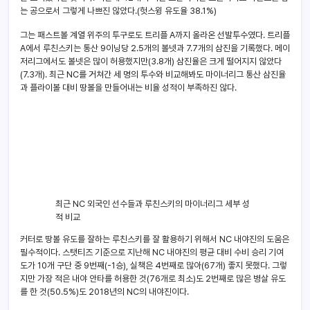
는 공으로서 그렇게 나쁘진 않았다.(헛스윙 유도율 38.1%)
그는 패스트볼 계열 위주의 투구로도 트리플 A까지 올라온 선발투수였다. 트리플
A에서 루친스키는 통산 9이닝당 2.5개의 볼넷과 7.7개의 삼진을 기록했다. 메이
저리그에서도 볼넷은 많이 허용했지만(3.8개) 삼진율은 크게 떨어지지 않았다
(7.3개). 최근 NC를 거쳐간 세 명의 투수와 비교해봐도 마이너리그 통산 삼진율
과 플라이볼 대비 땅볼을 만들어내는 비율 성적이 부족하진 않다.
최근 NC 외국인 선수들과 루친스키의 마이너리그 세부 성
적 비교
커터로 땅볼 유도를 잘하는 루친스키를 잘 활용하기 위해서 NC 내야진의 도움은
필수적이다. 스탯티즈 기준으로 지난해 NC 내야진의 평균 대비 수비 승리 기여
도가 10개 구단 중 9번째(-1승), 실책은 4번째로 많아(67개) 좋지 못했다. 그렇
지만 가장 적은 내야 안타를 허용한 것(76개로 최소)도 2번째로 많은 병살 유도
를 한 것(50.5%)도 2018년의 NC의 내야진이다.