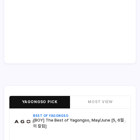
YAGONGSO PICK
MOST VIEW
BEST OF YAGONGSO
[BOY] The Best of Yagongso, May/June [5, 6월
›
의 칼럼]