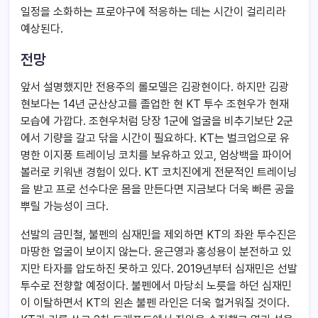
일정을 소화하는 프로야구에 적응하는 데는 시간이 걸리리라
예상된다.
전망
앞서 설명했지만 전용주의 롤모델은 김광현이다. 하지만 김광
현보다는 14년 군산상고를 졸업한 현 KT 투수 조현우가 현재
모습에 가깝다. 조현우처럼 당장 1군에 얼굴을 비추기보단 2군
에서 기량을 갈고 닦을 시간이 필요하다. KT는 벌크업으로 유
명한 이지풍 트레이닝 코치를 보유하고 있고, 엄상백을 파이어
볼러로 키워낸 경험이 있다. KT 코치진에게 전문적인 트레이닝
을 받고 프로 선수다운 몸을 만든다면 지금보다 더욱 빠른 공을
뿌릴 가능성이 크다.
선발의 금민철, 불펜의 심재민을 제외하면 KT의 좌완 투수진은
마땅한 얼굴이 보이지 않는다. 윤근영과 홍성용이 분전하고 있
지만 타자를 압도하진 못하고 있다. 2019년부터 심재민은 선발
투수로 전향할 예정이다. 불펜에서 마당쇠 노릇을 하던 심재민
이 이탈하면서 KT의 왼손 불펜 라인은 더욱 헐거워질 것이다.