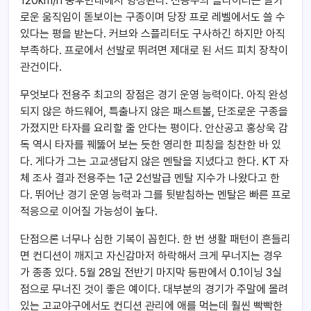
120km/h 중후반대에서 형성된다. 전용주의 슬라이더는 날카
로운 움직임이 돋보이는 구종이며 당장 프로 레벨에서도 쓸 수
있다는 평을 받는다. 커브와 스플리터도 구사하긴 하지만 아직
부족하다. 프로에서 선발로 뛰려면 제대로 된 서드 피치 장착이
관건이다.
무엇보다 전용주 최고의 장점은 경기 운영 능력이다. 아직 완성
되지 않은 하드웨어, 특출나지 않은 패스트볼, 단조로운 구종을
가졌지만 타자를 요리할 줄 안다는 평이다. 안산공고 홍상욱 감
독 역시 타자를 꿰뚫어 보는 듯한 영리한 피칭을 칭찬한 바 있
다. 게다가 그는 고교생답지 않은 멘탈을 지녔다고 한다. KT 자
체 조사 결과 전용주는 1군 2선발급 멘탈 지수가 나왔다고 한
다. 뛰어난 경기 운영 능력과 그를 뒷받침하는 멘탈은 빠른 프로
적응으로 이어질 가능성이 높다.
단점으론 너무나 심한 기복이 꼽힌다. 한 번 생활 패턴이 흔들리
면 컨디션이 깨지고 자신감마저 하락해서 크게 무너지는 경우
가 종종 있다. 5월 28일 전반기 마지막 등판에서 0.1이닝 3실
점으로 무너진 것이 좋은 예이다. 대부분의 경기가 주말에 몰려
있는 고교야구에서도 컨디션 관리에 애를 먹는데 훨씬 빡빡한