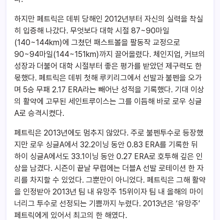
하지만 페트릭은 데뷔 당해인 2012년부터 자신의 실력을 착실
히 입증해 나갔다. 무엇보다 대학 시절 87~90마일
(140~144km)에 그쳤던 패스트볼을 팔동작 교정으로
90~94마일(144~151km)까지 끌어올렸다. 체인지업, 커브의
성장과 더불어 대학 시절부터 좋은 평가를 받았던 제구력도 한
몫했다. 페트릭은 데뷔 첫해 루키리그에서 선발과 불펜을 오가
며 5승 무패 2.17 ERA라는 빼어난 성적을 기록했다. 기대 이상
의 활약에 고무된 세인트루이스는 그를 이듬해 바로 로우 싱글
A로 승격시켰다.
페트릭은 2013년에도 멈추지 않았다. 주로 불펜투수로 등장했
지만 로우 싱글A에서 32.2이닝 동안 0.83 ERA를 기록한 뒤
하이 싱글A에서도 33.1이닝 동안 0.27 ERA로 호투해 깊은 인
상을 남겼다. 시즌이 끝날 무렵에는 더블A 선발 로테이션 한 자
리를 차지할 수 있었다. 그뿐만이 아니었다. 페트릭은 그해 활약
을 인정받아 2013년 팀 내 유망주 15위이자 팀 내 올해의 마이
너리그 투수로 선정되는 기쁨까지 누렸다. 2013년은 ‘유망주’
페트릭에게 있어서 최고의 한 해였다.