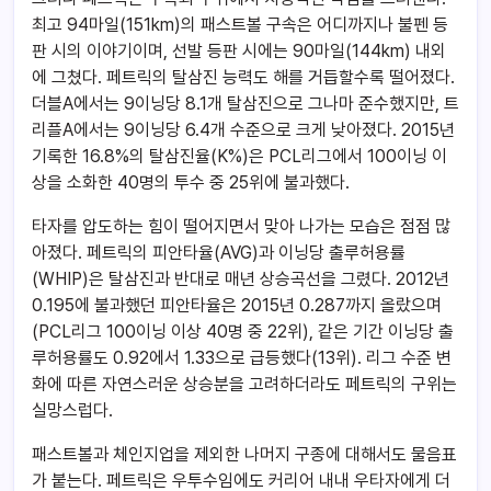
최고 94마일(151km)의 패스트볼 구속은 어디까지나 불펜 등
판 시의 이야기이며, 선발 등판 시에는 90마일(144km) 내외
에 그쳤다. 페트릭의 탈삼진 능력도 해를 거듭할수록 떨어졌다.
더블A에서는 9이닝당 8.1개 탈삼진으로 그나마 준수했지만, 트
리플A에서는 9이닝당 6.4개 수준으로 크게 낮아졌다. 2015년
기록한 16.8%의 탈삼진율(K%)은 PCL리그에서 100이닝 이
상을 소화한 40명의 투수 중 25위에 불과했다.
타자를 압도하는 힘이 떨어지면서 맞아 나가는 모습은 점점 많
아졌다. 페트릭의 피안타율(AVG)과 이닝당 출루허용률
(WHIP)은 탈삼진과 반대로 매년 상승곡선을 그렸다. 2012년
0.195에 불과했던 피안타율은 2015년 0.287까지 올랐으며
(PCL리그 100이닝 이상 40명 중 22위), 같은 기간 이닝당 출
루허용률도 0.92에서 1.33으로 급등했다(13위). 리그 수준 변
화에 따른 자연스러운 상승분을 고려하더라도 페트릭의 구위는
실망스럽다.
패스트볼과 체인지업을 제외한 나머지 구종에 대해서도 물음표
가 붙는다. 페트릭은 우투수임에도 커리어 내내 우타자에게 더