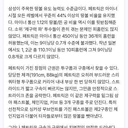
삼성이 주목한 땅볼 유도 능력도 수준급이다. 페트릭은 마이너
시절 모든 레벨에서 꾸준히 44% 이상의 땅볼 비율을 유지했
다. 마이너 통산 1.12의 땅볼/뜬 공 비율 역시 이를 뒷받침해준
다. 소위 ‘제구력 파’ 투수들이 흔히 겪는 문제인 피홈런도 많지
않았다. 페트릭은 마이너 통산 450이닝 동안 36개의 홈런을
허용했는데, 이는 9이닝당 0.7개 수준에 불과했다. 작년 일본
에서도 1, 2군 총 110.1이닝 동안 10피홈런에 그쳐 9이닝당
0.8개로 크게 다르지 않았다.
페트릭이 가진 장점의 근원은 투구폼과 구종에서 찾을 수 있다.
당당한 체격(191cm, 88kg)의 페트릭은 오히려 부드러운 스리
쿼터형 투구폼으로 커리어 내내 부상 한 번 당하지 않았다. 스트
라이드가 짧고 구속이 빠르지는 않지만, 그만큼 안정적으로 스
트라이크 존을 공략한다. 페트릭은 이 같은 제구력을 밑그림 삼
아 패스트볼, 체인지업, 커브 등 3개 구종을 주로 던진다. 특히
선천적으로 싱커성 무브먼트를 가진 패스트볼은 제2구종인 체
인지업과 더불어 타자들로부터 많은 땅볼을 뺏아냈다.
그러나 페트릭은 구속과 구위에서 치명적인 약점을 드러낸다.