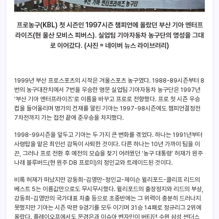
프로농구(KBL) 첫 시즌인 1997시즌 챔피언에 올랐던 부산 기아 엔터프
라이즈(현 울산 모비스 피버스). 실업팀 기아자동차 농구단의 명성을 그대
로 이어갔다. (사진 = 네이버 뉴스 라이브러리)
1999년 부산 프로스포츠의 시작은 겨울스포츠 농구였다. 1988-89시즌부터 8
번의 농구대잔치에서 7번을 우승한 명문 실업팀 기아자동차 농구단은 1997년
‘부산 기아 엔터프라이즈’로 이름을 바꾸고 프로로 전향했다. 프로 첫 시즌 우승
컵을 들어올리며 명가의 건재를 알린 기아는 1997-98시즌에도 챔피언결정전
7차전까지 가는 접전 끝에 준우승을 차지했다.
1998-99시즌을 앞두고 기아는 두 가지 큰 변화를 겪었다. 하나는 1991년부터
사령탑을 맡은 최인선 감독이 사퇴한 것이다. 다른 하나는 10년 가까이 팀을 이
끈, 그러나 프로 전환 후 예전의 모습을 찾기 어려웠던 ‘농구 대통령’ 허재가 원주
나래 블루버드(현 원주 DB 프로미)의 정인교와 트레이드된 것이다.
비록 허재가 떠났지만 강동희-김영만-정인교-제이슨 윌리포드-클리프 리드의
베스트 5는 이름값만으로도 무시무시했다. 윌리포드의 출장정지와 리드의 부상,
강동희-김영만의 국가대표 차출 등으로 초중반에는 그 위력이 충분히 드러나지
못했지만 기아는 시즌 막판 9경기를 모두 이기며 31승 14패로 정규리그 2위에
올랐다. 플레이오프에서도 문경은과 이슈아 벤자민이 버티던 수원 삼성 썬더스