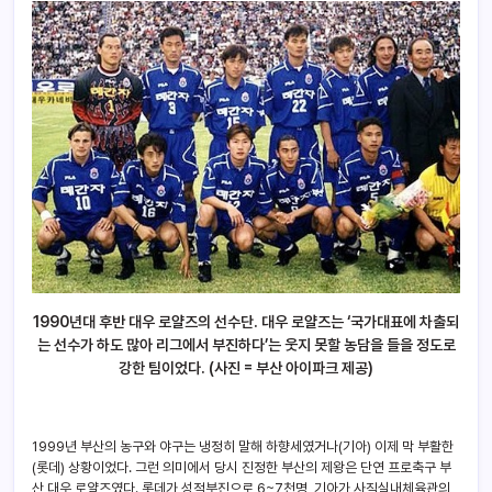
1990
년대 후반 대우 로얄즈의 선수단. 대우 로얄즈는 ‘국가대표에 차출되
는 선수가 하도 많아 리그에서 부진하다’는 웃지 못할 농담을 들을 정도로
강한 팀이었다. (사진 = 부산 아이파크 제공)
1999년 부산의 농구와 야구는 냉정히 말해 하향세였거나(기아) 이제 막 부활한
(롯데) 상황이었다. 그런 의미에서 당시 진정한 부산의 제왕은 단연 프로축구 부
산 대우 로얄즈였다. 롯데가 성적부진으로 6~7천명, 기아가 사직실내체육관의