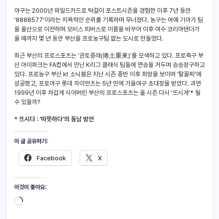
야구는 2000년 와일드카드로 턱걸이 포스트시즌을 경험한 이후 7년 동안
‘8888577’이라는 치욕적인 순위를 기록하며 무너졌다. 농구는 아예 기아가 팀
을 울산으로 이전하며 모비스 피버스로 이름을 바꾸어 이후 여수 코리아텐더가
올 때까지 몇 년 동안 부산을 프로농구팀 없는 도시로 만들었다.
최근 부산의 프로스포츠는 ‘권토중래(捲土重來)’를 모색하고 있다. 프로축구 부
산 아이파크는 FA컵에서 만난 K리그 클래식 팀들에 연승을 거두며 승승장구하고
있다. 프로농구 부산 kt 소닉붐은 지난 시즌 중반 이후 희망을 보이며 ‘탈꼴찌’에
성공했고, 프로야구 롯데 자이언츠는 5년 만에 가을야구 초대장을 받았다. 과연
1999년 이후 차갑게 식어버린 부산의 프로스포츠는 올 시즌 다시 ‘뜨시게’* 될
수 있을까?
*
뜨시다 : ‘따뜻하다’의 동남 방언
이 글 공유하기:
Facebook
X
이것이 좋아요: