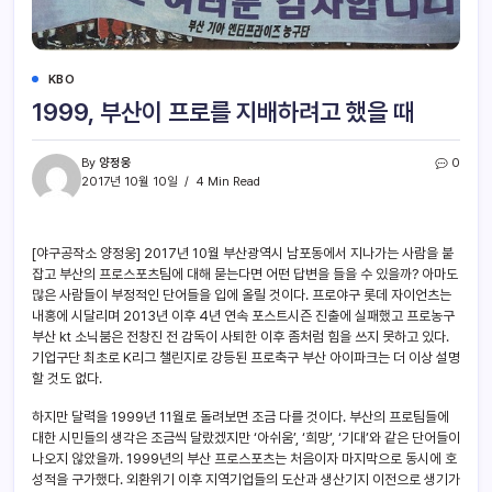
KBO
1999, 부산이 프로를 지배하려고 했을 때
By
양정웅
0
2017년 10월 10일
4 Min Read
[야구공작소 양정웅] 2017년 10월 부산광역시 남포동에서 지나가는 사람을 붙
잡고 부산의 프로스포츠팀에 대해 묻는다면 어떤 답변을 들을 수 있을까? 아마도
많은 사람들이 부정적인 단어들을 입에 올릴 것이다. 프로야구 롯데 자이언츠는
내홍에 시달리며 2013년 이후 4년 연속 포스트시즌 진출에 실패했고 프로농구
부산 kt 소닉붐은 전창진 전 감독이 사퇴한 이후 좀처럼 힘을 쓰지 못하고 있다.
기업구단 최초로 K리그 챌린지로 강등된 프로축구 부산 아이파크는 더 이상 설명
할 것도 없다.
하지만 달력을 1999년 11월로 돌려보면 조금 다를 것이다. 부산의 프로팀들에
대한 시민들의 생각은 조금씩 달랐겠지만 ‘아쉬움’, ‘희망’, ‘기대’와 같은 단어들이
나오지 않았을까. 1999년의 부산 프로스포츠는 처음이자 마지막으로 동시에 호
성적을 구가했다. 외환위기 이후 지역기업들의 도산과 생산기지 이전으로 생기가