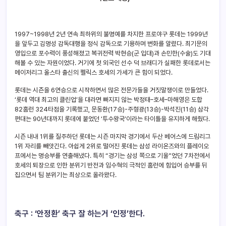
1997~1998년 2년 연속 최하위의 불명예를 차지한 프로야구 롯데는 1999년
을 앞두고 김명성 감독대행을 정식 감독으로 기용하며 변화를 알렸다. 최기문의
영입으로 포수력이 풍성해졌고 복귀전력 박현승(군 입대)과 손민한(수술)도 기대
해볼 수 있는 자원이었다. 거기에 첫 외국인 선수 덕 브래디가 실패한 롯데로서는
메이저리그 올스타 출신의 펠릭스 호세의 가세가 큰 힘이 되었다.
롯데는 시즌을 6연승으로 시작하면서 많은 전문가들을 거짓말쟁이로 만들었다.
‘롯데 역대 최고의 클린업’을 대라면 빠지지 않는 박정태–호세–마해영은 도합
82홈런 324타점을 기록했고, 문동환(17승)-주형광(13승)-박석진(11승) 삼각
편대는 90년대까지 롯데에 붙었던 ‘투수왕국’이라는 타이틀을 유지하게 해줬다.
시즌 내내 1위를 질주하던 롯데는 시즌 마지막 경기에서 두산 베어스에 드림리그
1위 자리를 빼앗긴다. 아쉽게 2위로 떨어진 롯데는 삼성 라이온즈와의 플레이오
프에서는 명승부를 연출해냈다. 특히 “경기는 삼성 쪽으로 기울”었던 7차전에서
호세의 퇴장으로 인한 분위기 반전과 임수혁의 극적인 홈런에 힘입어 승부를 뒤
집으면서 팀 분위기는 최상으로 올라왔다.
축구 : ‘안정환’ 축구 잘 하는거 ‘인정’한다.