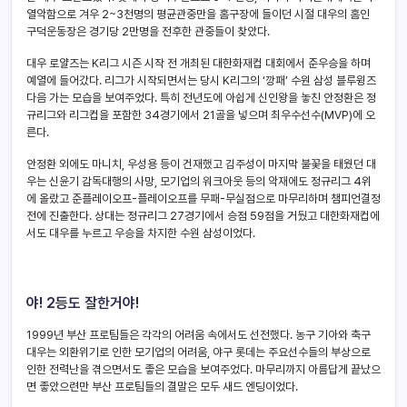
열악함으로 겨우 2~3천명의 평균관중만을 홈구장에 들이던 시절 대우의 홈인
구덕운동장은 경기당 2만명을 전후한 관중들이 찾았다.
대우 로얄즈는 K리그 시즌 시작 전 개최된 대한화재컵 대회에서 준우승을 하며
예열에 들어갔다. 리그가 시작되면서는 당시 K리그의 ‘깡패’ 수원 삼성 블루윙즈
다음 가는 모습을 보여주었다. 특히 전년도에 아쉽게 신인왕을 놓친 안정환은 정
규리그와 리그컵을 포함한 34경기에서 21골을 넣으며 최우수선수(MVP)에 오
른다.
안정환 외에도 마니치, 우성용 등이 건재했고 김주성이 마지막 불꽃을 태웠던 대
우는 신윤기 감독대행의 사망, 모기업의 워크아웃 등의 악재에도 정규리그 4위
에 올랐고 준플레이오프-플레이오프를 무패-무실점으로 마무리하며 챔피언결정
전에 진출한다. 상대는 정규리그 27경기에서 승점 59점을 거뒀고 대한화재컵에
서도 대우를 누르고 우승을 차지한 수원 삼성이었다.
야! 2등도 잘한거야!
1999년 부산 프로팀들은 각각의 어려움 속에서도 선전했다. 농구 기아와 축구
대우는 외환위기로 인한 모기업의 어려움, 야구 롯데는 주요선수들의 부상으로
인한 전력난을 겪으면서도 좋은 모습을 보여주었다. 마무리까지 아름답게 끝났으
면 좋았으련만 부산 프로팀들의 결말은 모두 새드 엔딩이었다.