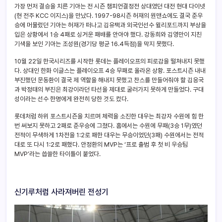
가장 먼저 결승을 치른 기아는 전 시즌 챔피언결정전 상대였던 대전 현대 다이넷
(현 전주 KCC 이지스)을 만났다. 1997-98시즌 허재의 원맨쇼에도 결국 준우
승에 머물렀던 기아는 허재가 떠나고 김유택과 외국인선수 윌리포드까지 부상을
입은 상황에서 1승 4패로 싱거운 패배를 안아야 했다. 강동희와 김영만이 지친
기색을 보인 기아는 조성원(경기당 평균 16.4득점)을 막지 못했다.
10월 22일 한국시리즈를 시작한 롯데는 플레이오프의 피로감을 떨쳐내지 못했
다. 상대인 한화 이글스는 플레이오프 4승 무패로 올라온 상황. 포스트시즌 내내
부진했던 문동환이 결국 제 역할을 해내지 못했고 찬스를 만들어줘야 할 김응국
과 박정태의 부진은 최강이라던 타선을 제대로 굴러가지 못하게 만들었다. 구대
성이라는 선수 한명에게 완전히 당한 것도 컸다.
롯데처럼 하위 포스트시즌을 치르며 체력을 소진한 대우는 최강자 수원에 힘 한
번 써보지 못하고 2패로 준우승에 그쳤다. 홈에서는 수원에 무패(3승 1무)였던
전적이 무색하게 1차전을 1:2로 패한 대우는 무승이었던(3패) 수원에서는 전적
대로 또 다시 1:2로 패했다. 안정환의 MVP는 ‘프로 출범 후 첫 비 우승팀
MVP’라는 씁쓸한 타이틀이 붙었다.
신기루처럼 사라져버린 전성기