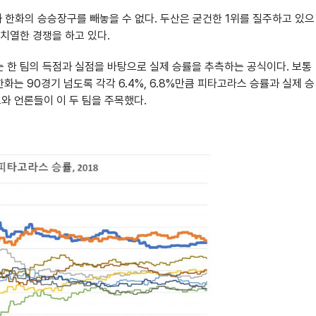
 한화의 승승장구를 빼놓을 수 없다. 두산은 굳건한 1위를 질주하고 있으
 치열한 경쟁을 하고 있다.
이는 한 팀의 득점과 실점을 바탕으로 실제 승률을 추측하는 공식이다. 보통
화는 90경기 넘도록 각각 6.4%, 6.8%만큼 피타고라스 승률과 실제 승
트와 언론들이 이 두 팀을 주목했다.