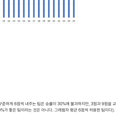
준하게 6점씩 내주는 팀은 승률이 30%에 불과하지만, 3점과 9점을 교
%가 좋은 팀이라는 것은 아니다. 그래봤자 평균 6점씩 허용한 팀이다).