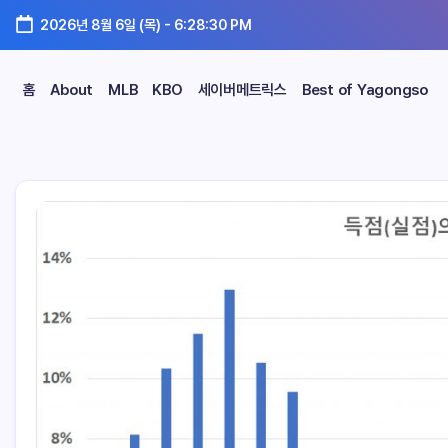
2026년 8월 6일 (목)
-
6:28:31 PM
홈
About
MLB
KBO
세이버메트릭스
Best of Yagongso