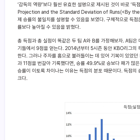
‘감독의 역량’보다 훨씬 유효한 설명으로 제시된 것이 바로 ‘득점과 실
Projection and the Standard Deviation of Run
제 승률의 불일치를 설명할 수 있음을 보였다. 구체적으로 득
률보다 높아질 수 있음을 밝혔다.
총 득점과 총 실점이 똑같은 두 팀 A와 B를 가정해보자. A팀은
기들에서 9점을 얻는다. 2014년부터 5시즌 동안 KBO리그의 
한다. 그러나 주자를 홈으로 불러들이는 데 있어 기복이 있었던 B
과 11점을 번갈아 기록했다면, 승률 49.9%로 승보다 패가 많
승률이 이토록 차이나는 이유는 득점의 분포 때문이다. 득점의 총
크다.