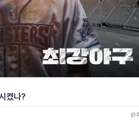
활시켰나?