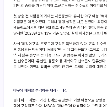
21번의 승리를 거두기 위해 고군분투하는 선수들의 이야기를 담
첫 방송 전 사람들의 기대는 시큰둥했다. 유사한 야구 예능 ‘빽 
이름값은 더 떨어졌다. 그러나 흥행 성적은 사뭇 달랐다. ‘최강야
넷플릭스에서도 지난 9월 최고 4위까지 순위 매김 했다. 관중
않지만(2023년 2월 13일 기준 3.1%), 실제 화제성은 그보다
사실 ‘최강야구’의 프로그램 구성은 특별하지 않다. 은퇴 선수
도 통용되는 맥락이다. MBN ‘빽 투 더 그라운드’가 그랬고, J
‘식지 않은 승부욕’을 대놓고 드러낸 방송은 이제껏 없었다. 캐
된 선수들이다. 류현인, 윤준호 등 대학야구 선수들도 합류했다
를 보인다. 현역의 압박을 벗어던진 지금, 오히려 승리에 대한
야구의 매력을 부각하는 제작 리더십
원래 야구 예능이 가진 한계는 분명했다. 기왕 예능으로 방향을
램이 구성되곤 한다. MBC의 ‘마녀들’이 대표적이다. 그런데 