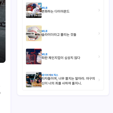
MLB
›
변화하는 다이아몬드
MLB
›
슬라이더라고 불리는 것들
MLB
›
좌완 체인지업이 심상치 않다
세이버메트릭스
타자들이여, 너무 쫄지는 말아라. 야구의
›
신이 너의 죄를 사하여 줄지니.
0