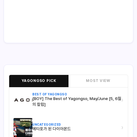
YAGONGSO PICK
MOST VIEW
BEST OF YAGONGSO
[BOY] The Best of Yagongso, May/June [5, 6월
›
의 칼럼]
UNCATEGORIZED
›
메타포가 된 다이아몬드