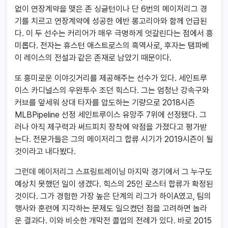
없이 연장계약을 맺은 존 싱글턴이나 단 6번의 메이저리그 경
기를 치르고 연장계약에 성공한 에반 롱고리아와 함께 언급된
다. 이 두 선수는 커리어가 매우 극명하게 엇갈린다는 점에서 흥
미롭다. 전자는 휴스턴 애스트로스의 흑역사로, 후자는 탬파베
이 레이스의 전설과 같은 존재로 남았기 때문이다.
또 흥미로운 이야깃거리를 제공해주는 선수가 있다. 세인트루
이스 카디널스의 우완투수 조던 힉스다. 그는 엄청난 강속구와
커브를 앞세워 상대 타자를 압도하는 기량으로 2018시즌
MLBPipeline 선정 세인트루이스 유망주 7위에 선정됐다. 그
러나 아직 제구력과 써드피치 장착에 약점을 가졌다고 평가받
는다. 전문가들은 그의 메이저리그 합류 시기가 2019시즌이 될
것이라고 내다봤다.
그런데 메이저리그 스프링트레이닝 마지막 경기에서 그 누구도
예상치 못했던 일이 생겼다. 힉스의 25인 로스터 합류가 확정된
것이다. 그가 경험한 가장 높은 단계의 리그가 하이A였고, 팀의
행사와 훈련에 지각하는 문제도 일으켰던 점을 고려하면 놀라
운 결과다. 이와 비슷한 개막전 콜업의 전례가 있다. 바로 2015