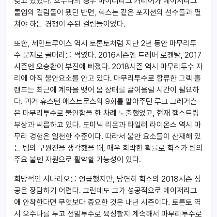
갖고 있었다. 오수나의 경우 마이너리그 커리어가 메이저리그
콜업의 걸림돌이 됐던 반면, 힉스는 같은 포지션의 선수들과 펼
쳐야 하는 경쟁이 주된 걸림돌이었다.
또한, 세인트루이스 역시 토론토처럼 지난 2년 동안 마무리투
수 문제로 골머리를 썩였다. 2016시즌엔 트레버 로젠탈, 2017
시즌엔 오승환이 부진에 빠졌다. 2018시즌 역시 마무리투수 자
리에 아직 불안요소를 안고 있다. 마무리투수로 합류한 그렉 홀
랜드는 최근에 계약을 맺어 몸 상태를 끌어올릴 시간이 필요하
다. 과거 휴스턴 애스트로스의 9회를 맡아주던 루크 그레거슨
은 마무리투수로 불안함을 한 차례 노출했었고, 현재 햄스트링
부상과 씨름하고 있다. 도미닉 리온과 타일러 라이온스 역시 마
무리 경험은 일천한 수준이다. 따라서 불안 요소들이 산재해 있
는 팀의 구원진을 생각했을 때, 매우 희박한 확률로 힉스가 팀의
주요 불펜 자원으로 활약할 가능성이 있다.
희망적인 시나리오를 언급했지만, 당연히 힉스의 2018시즌 성
공은 장담하기 어렵다. 그런데도 그가 성공적으로 메이저리그
에 안착한다면 무엇보다 중요한 것은 내년 시즌이다. 토론토 역
시 오수나를 두고 선발투수로 육성할지 계속해서 마무리투수로