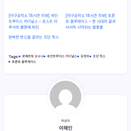
[야구공작소 18시즌 리뷰] 세인
[야구공작소 18시즌 리뷰] 토론
트루이스 카디널스 – 포스트 라
토 블루제이스 – 한 시대의 끝과
루사의 불명예 퇴진
서서히 시작되는 혈통볼
완벽한 변신을 꿈꾸는 조던 힉스
Tags:
로베르토 오수나
세인트루이스 카디널스
유망주
조던 힉스
토론토 블루제이스
작성자
이해인