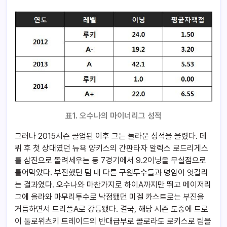
표1. 오수나의 마이너리그 성적
그러나 2015시즌 콜업된 이후 그는 놀라운 성적을 올렸다. 데
뷔 후 첫 상대였던 뉴욕 양키스의 간판타자 알렉스 로드리게스
를 삼진으로 돌려세우는 등 7경기에서 9.2이닝을 무실점으로
틀어막았다. 부진했던 팀 내 다른 구원투수들과 명암이 엇갈리
는 결과였다. 오수나와 마찬가지로 하이A까지만 뛰고 메이저리
그에 올라와 마무리투수로 낙점됐던 미겔 카스트로는 부진을
거듭하면서 트리플A로 강등됐다. 결국, 해당 시즌 도중에 트로
이 툴로위츠키 트레이드의 반대급부로 콜로라도 로키스로 팀을