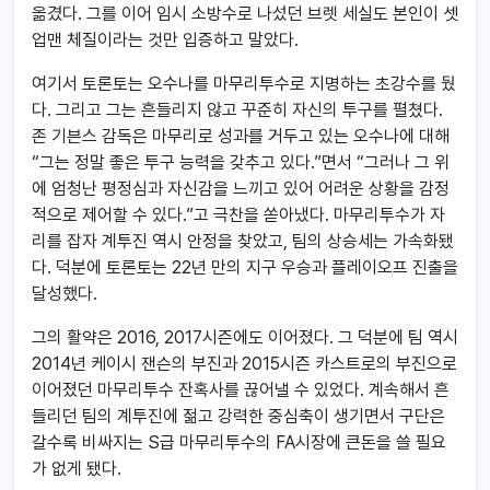
옮겼다. 그를 이어 임시 소방수로 나섰던 브렛 세실도 본인이 셋
업맨 체질이라는 것만 입증하고 말았다.
여기서 토론토는 오수나를 마무리투수로 지명하는 초강수를 뒀
다. 그리고 그는 흔들리지 않고 꾸준히 자신의 투구를 펼쳤다.
존 기븐스 감독은 마무리로 성과를 거두고 있는 오수나에 대해
“그는 정말 좋은 투구 능력을 갖추고 있다.”면서 “그러나 그 위
에 엄청난 평정심과 자신감을 느끼고 있어 어려운 상황을 감정
적으로 제어할 수 있다.”고 극찬을 쏟아냈다. 마무리투수가 자
리를 잡자 계투진 역시 안정을 찾았고, 팀의 상승세는 가속화됐
다. 덕분에 토론토는 22년 만의 지구 우승과 플레이오프 진출을
달성했다.
그의 활약은 2016, 2017시즌에도 이어졌다. 그 덕분에 팀 역시
2014년 케이시 잰슨의 부진과 2015시즌 카스트로의 부진으로
이어졌던 마무리투수 잔혹사를 끊어낼 수 있었다. 계속해서 흔
들리던 팀의 계투진에 젊고 강력한 중심축이 생기면서 구단은
갈수록 비싸지는 S급 마무리투수의 FA시장에 큰돈을 쓸 필요
가 없게 됐다.