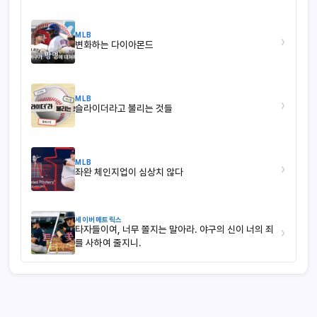
MLB
›
변화하는 다이아몬드
MLB
›
슬라이더라고 불리는 것들
MLB
›
좌완 체인지업이 심상치 않다
세이버메트릭스
타자들이여, 너무 쫄지는 말아라. 야구의 신이 너의 죄
›
를 사하여 줄지니.