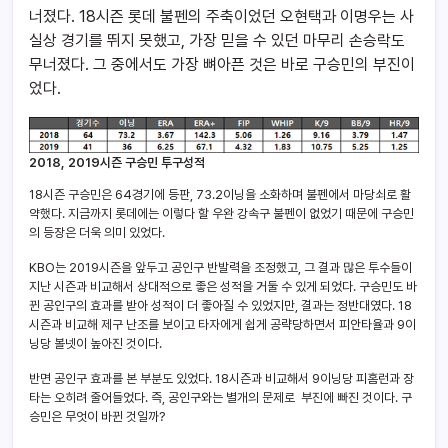
너졌다. 18시즌 롯데 불펜의 주축이었던 오현택과 이명우는 사
실상 경기를 뛰지 못했고, 가장 믿을 수 있던 마무리 손승락도
무너졌다. 그 중에서도 가장 뼈아픈 것은 바로 구승민의 부진이
었다.
2018, 2019시즌 구승민 투구성적
18시즌 구승민은 64경기에 등판, 73.2이닝을 소화하며 불펜에서 마당쇠로 활
약했다. 지금까지 롯데에는 이렇다 할 우완 강속구 불펜이 없었기 때문에 구승민
의 등장은 더욱 의미 있었다.
KBO는 2019시즌을 앞두고 공인구 반발력을 조정했고, 그 결과 많은 투수들이
지난 시즌과 비교해서 상대적으로 좋은 성적을 거둘 수 있게 되었다. 구승민도 바
뀐 공인구의 효과를 받아 성적이 더 좋아질 수 있었지만, 결과는 정반대였다. 18
시즌과 비교해 제구 난조를 보이고 타자에게 쉽게 공략당하면서 피안타율과 9이
닝당 볼넷이 높아진 것이다.
반면 공인구 효과를 본 부분도 있었다. 18시즌과 비교해서 9이닝당 피홈런과 장
타는 오히려 줄어들었다. 즉, 공인구와는 별개의 문제로 부진에 빠진 것이다. 구
승민은 무엇이 바뀐 것일까?