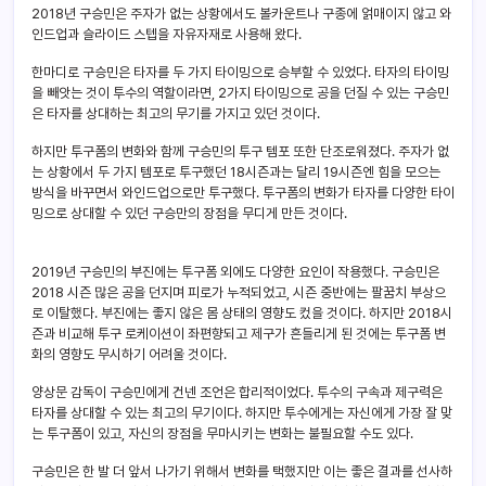
2018년 구승민은 주자가 없는 상황에서도 볼카운트나 구종에 얽매이지 않고 와
인드업과 슬라이드 스텝을 자유자재로 사용해 왔다.
한마디로 구승민은 타자를 두 가지 타이밍으로 승부할 수 있었다. 타자의 타이밍
을 빼앗는 것이 투수의 역할이라면, 2가지 타이밍으로 공을 던질 수 있는 구승민
은 타자를 상대하는 최고의 무기를 가지고 있던 것이다.
하지만 투구폼의 변화와 함께 구승민의 투구 템포 또한 단조로워졌다. 주자가 없
는 상황에서 두 가지 템포로 투구했던 18시즌과는 달리 19시즌엔 힘을 모으는
방식을 바꾸면서 와인드업으로만 투구했다. 투구폼의 변화가 타자를 다양한 타이
밍으로 상대할 수 있던 구승만의 장점을 무디게 만든 것이다.
2019년 구승민의 부진에는 투구폼 외에도 다양한 요인이 작용했다. 구승민은
2018 시즌 많은 공을 던지며 피로가 누적되었고, 시즌 중반에는 팔꿈치 부상으
로 이탈했다. 부진에는 좋지 않은 몸 상태의 영향도 컸을 것이다. 하지만 2018시
즌과 비교해 투구 로케이션이 좌편향되고 제구가 흔들리게 된 것에는 투구폼 변
화의 영향도 무시하기 어려울 것이다.
양상문 감독이 구승민에게 건넨 조언은 합리적이었다. 투수의 구속과 제구력은
타자를 상대할 수 있는 최고의 무기이다. 하지만 투수에게는 자신에게 가장 잘 맞
는 투구폼이 있고, 자신의 장점을 무마시키는 변화는 불필요할 수도 있다.
구승민은 한 발 더 앞서 나가기 위해서 변화를 택했지만 이는 좋은 결과를 선사하