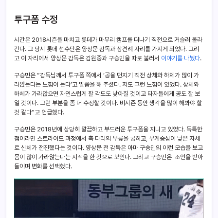
투구폼 수정
시간은 2018시즌을 마치고 롯데가 마무리 캠프를 떠나기 직전으로 거슬러 올라
간다. 그 당시 롯데 선수단은 양상문 감독과 상견례 자리를 가지게 되었다. 그리
고 이 자리에서 양상문 감독은 김원중과 구승민을 따로 불러서
이야기를 나눴다
.
구승민은 “감독님께서 투구폼 쪽에서 ‘공을 던지기 직전 상체와 하체가 많이 가
라앉는다는 느낌이 든다’고 말씀을 해 주셨다. 저도 그런 느낌이 있었다. 상체와
하체가 가라앉으면 자연스럽게 팔 각도도 낮아질 것이고 타자들에게 공도 잘 보
일 것이다. 그런 부분을 좀 더 수정할 것이다. 비시즌 동안 생각을 많이 해봐야 할
것 같다”고 언급했다.
구승민은 2018년에 상당히 깔끔하고 부드러운 투구폼을 지니고 있었다. 독특한
점이라면 스트라이드 과정에서 축 다리의 무릎을 굽히고, 무게중심이 낮은 자세
로 신체가 전진했다는 것이다. 양상문 전 감독은 아마 구승민의 이런 모습을 보고
몸이 많이 가라앉는다는 지적을 한 것으로 보인다. 그리고 구승민은 조언을 받아
들이며 변화를 선택했다.