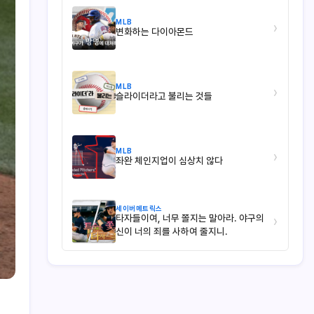
MLB
›
변화하는 다이아몬드
MLB
›
슬라이더라고 불리는 것들
MLB
›
좌완 체인지업이 심상치 않다
세이버메트릭스
타자들이여, 너무 쫄지는 말아라. 야구의
›
신이 너의 죄를 사하여 줄지니.